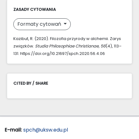
ZASADY CYTOWANIA
Formaty cytowań
Kazibut, R. (2020). Filozofia przyrody w alchemii. Zarys
związków.
Studia Philosophiae Christianae
,
56
(4), 113–
131. https://doi.org/10.21697/spch.2020.56.4.06
CITED BY / SHARE
E-mail:
spch@uksw.edu.pl