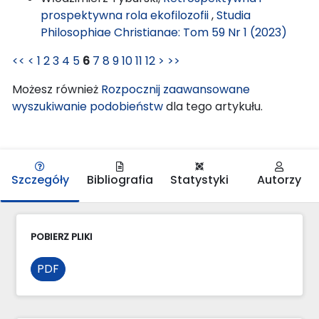
prospektywna rola ekofilozofii
,
Studia
Philosophiae Christianae: Tom 59 Nr 1 (2023)
<<
<
1
2
3
4
5
6
7
8
9
10
11
12
>
>>
Możesz również
Rozpocznij zaawansowane
wyszukiwanie podobieństw
dla tego artykułu.
Szczegóły
Bibliografia
Statystyki
Autorzy
POBIERZ PLIKI
PDF