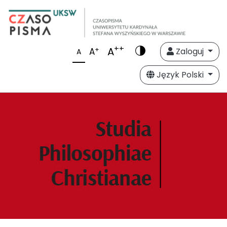
++
A
+
A
Zaloguj
A
Język Polski