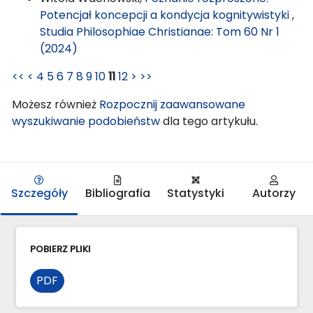
Potencjał koncepcji a kondycja kognitywistyki
,
Studia Philosophiae Christianae: Tom 60 Nr 1
(2024)
<<
<
4
5
6
7
8
9
10
11
12
>
>>
Możesz również
Rozpocznij zaawansowane
wyszukiwanie podobieństw
dla tego artykułu.
Szczegóły
Bibliografia
Statystyki
Autorzy
POBIERZ PLIKI
PDF