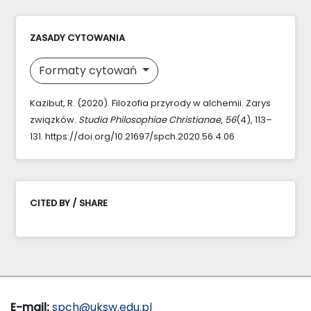
ZASADY CYTOWANIA
Formaty cytowań
Kazibut, R. (2020). Filozofia przyrody w alchemii. Zarys
związków.
Studia Philosophiae Christianae
,
56
(4), 113–
131. https://doi.org/10.21697/spch.2020.56.4.06
CITED BY / SHARE
E-mail:
spch@uksw.edu.pl