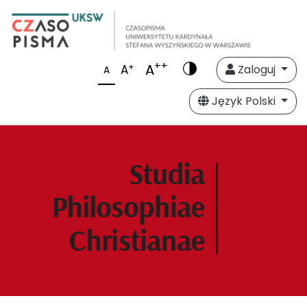
++
A
+
A
Zaloguj
A
Język Polski