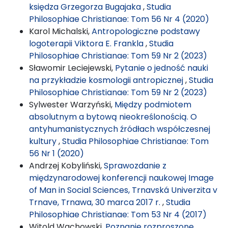
księdza Grzegorza Bugajaka
,
Studia
Philosophiae Christianae: Tom 56 Nr 4 (2020)
Karol Michalski,
Antropologiczne podstawy
logoterapii Viktora E. Frankla
,
Studia
Philosophiae Christianae: Tom 59 Nr 2 (2023)
Sławomir Leciejewski,
Pytanie o jedność nauki
na przykładzie kosmologii antropicznej
,
Studia
Philosophiae Christianae: Tom 59 Nr 2 (2023)
Sylwester Warzyński,
Między podmiotem
absolutnym a bytową nieokreślonością. O
antyhumanistycznych źródłach współczesnej
kultury
,
Studia Philosophiae Christianae: Tom
56 Nr 1 (2020)
Andrzej Kobyliński,
Sprawozdanie z
międzynarodowej konferencji naukowej Image
of Man in Social Sciences, Trnavská Univerzita v
Trnave, Trnawa, 30 marca 2017 r.
,
Studia
Philosophiae Christianae: Tom 53 Nr 4 (2017)
Witold Wachowski,
Poznanie rozproszone.