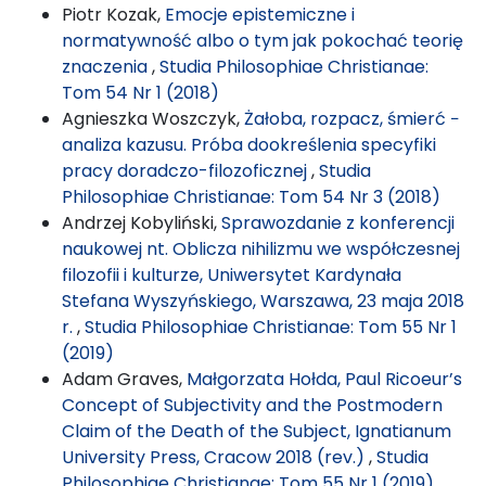
Piotr Kozak,
Emocje epistemiczne i
normatywność albo o tym jak pokochać teorię
znaczenia
,
Studia Philosophiae Christianae:
Tom 54 Nr 1 (2018)
Agnieszka Woszczyk,
Żałoba, rozpacz, śmierć −
analiza kazusu. Próba dookreślenia specyfiki
pracy doradczo-filozoficznej
,
Studia
Philosophiae Christianae: Tom 54 Nr 3 (2018)
Andrzej Kobyliński,
Sprawozdanie z konferencji
naukowej nt. Oblicza nihilizmu we współczesnej
filozofii i kulturze, Uniwersytet Kardynała
Stefana Wyszyńskiego, Warszawa, 23 maja 2018
r.
,
Studia Philosophiae Christianae: Tom 55 Nr 1
(2019)
Adam Graves,
Małgorzata Hołda, Paul Ricoeur’s
Concept of Subjectivity and the Postmodern
Claim of the Death of the Subject, Ignatianum
University Press, Cracow 2018 (rev.)
,
Studia
Philosophiae Christianae: Tom 55 Nr 1 (2019)