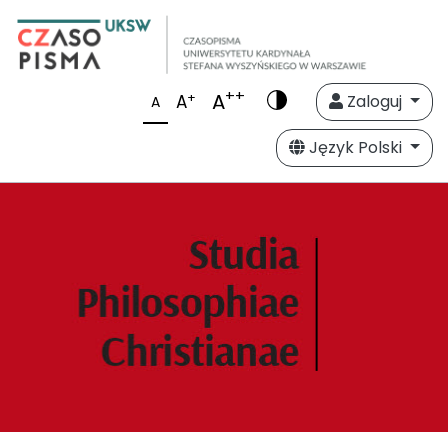
++
A
+
A
Zaloguj
A
Język Polski