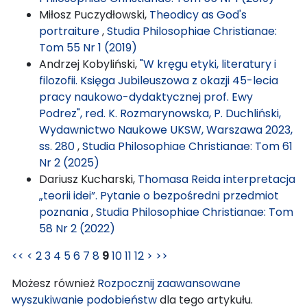
Miłosz Puczydłowski,
Theodicy as God's
portraiture
,
Studia Philosophiae Christianae:
Tom 55 Nr 1 (2019)
Andrzej Kobyliński,
"W kręgu etyki, literatury i
filozofii. Księga Jubileuszowa z okazji 45-lecia
pracy naukowo-dydaktycznej prof. Ewy
Podrez", red. K. Rozmarynowska, P. Duchliński,
Wydawnictwo Naukowe UKSW, Warszawa 2023,
ss. 280
,
Studia Philosophiae Christianae: Tom 61
Nr 2 (2025)
Dariusz Kucharski,
Thomasa Reida interpretacja
„teorii idei”. Pytanie o bezpośredni przedmiot
poznania
,
Studia Philosophiae Christianae: Tom
58 Nr 2 (2022)
<<
<
2
3
4
5
6
7
8
9
10
11
12
>
>>
Możesz również
Rozpocznij zaawansowane
wyszukiwanie podobieństw
dla tego artykułu.