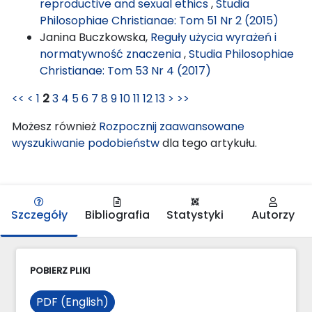
reproductive and sexual ethics
,
Studia
Philosophiae Christianae: Tom 51 Nr 2 (2015)
Janina Buczkowska,
Reguły użycia wyrażeń i
normatywność znaczenia
,
Studia Philosophiae
Christianae: Tom 53 Nr 4 (2017)
<<
<
1
2
3
4
5
6
7
8
9
10
11
12
13
>
>>
Możesz również
Rozpocznij zaawansowane
wyszukiwanie podobieństw
dla tego artykułu.
Szczegóły
Bibliografia
Statystyki
Autorzy
POBIERZ PLIKI
PDF (English)