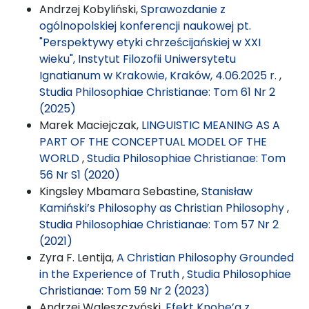
Andrzej Kobyliński,
Sprawozdanie z
ogólnopolskiej konferencji naukowej pt.
"Perspektywy etyki chrześcijańskiej w XXI
wieku", Instytut Filozofii Uniwersytetu
Ignatianum w Krakowie, Kraków, 4.06.2025 r.
,
Studia Philosophiae Christianae: Tom 61 Nr 2
(2025)
Marek Maciejczak,
LINGUISTIC MEANING AS A
PART OF THE CONCEPTUAL MODEL OF THE
WORLD
,
Studia Philosophiae Christianae: Tom
56 Nr S1 (2020)
Kingsley Mbamara Sebastine,
Stanisław
Kamiński’s Philosophy as Christian Philosophy
,
Studia Philosophiae Christianae: Tom 57 Nr 2
(2021)
Zyra F. Lentija,
A Christian Philosophy Grounded
in the Experience of Truth
,
Studia Philosophiae
Christianae: Tom 59 Nr 2 (2023)
Andrzej Waleszczyński,
Efekt Knobe’a z