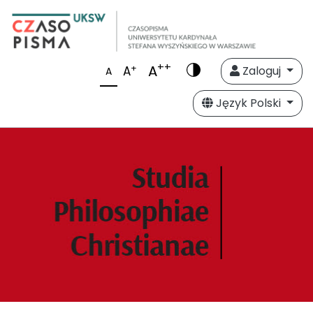
++
A
+
A
Zaloguj
A
Język Polski