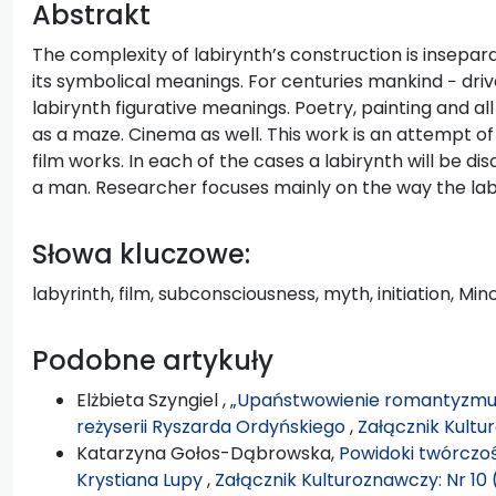
Abstrakt
The complexity of labirynth’s construction is insepa
its symbolical meanings. For centuries mankind − driv
labirynth figurative meanings. Poetry, painting and al
as a maze. Cinema as well. This work is an attempt of
film works. In each of the cases a labirynth will be dis
a man. Researcher focuses mainly on the way the labi
Słowa kluczowe:
labyrinth, film, subconsciousness, myth, initiation, Mi
Podobne artykuły
Elżbieta Szyngiel ,
„Upaństwowienie romantyzmu” 
reżyserii Ryszarda Ordyńskiego
,
Załącznik Kultu
Katarzyna Gołos-Dąbrowska,
Powidoki twórczośc
Krystiana Lupy
,
Załącznik Kulturoznawczy: Nr 10