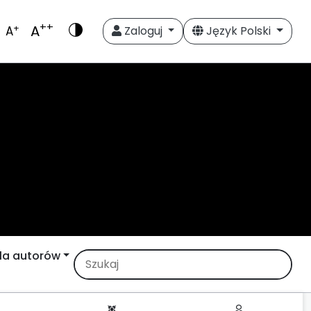
++
A
+
A
Zaloguj
Język Polski
la autorów