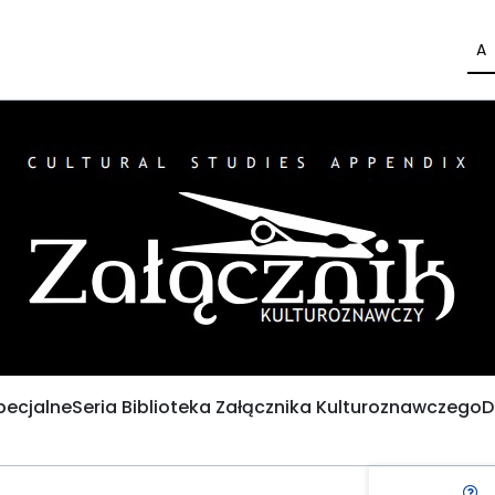
A
pecjalne
Seria Biblioteka Załącznika Kulturoznawczego
D