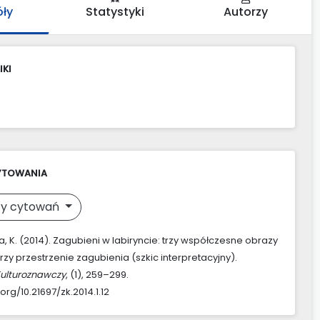
óły
Statystyki
Autorzy
IKI
YTOWANIA
y cytowań
, K. (2014). Zagubieni w labiryncie: trzy współczesne obrazy
rzy przestrzenie zagubienia (szkic interpretacyjny).
Kulturoznawczy
, (1), 259–299.
.org/10.21697/zk.2014.1.12