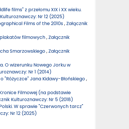
life films" z przełomu XIX i XX wieku.
 Kulturoznawczy: Nr 12 (2025)
ographical Films of the 2010s
,
Załącznik
r plakatów filmowych
,
Załącznik
iecha Smarzowskiego
,
Załącznik
ta. O wizerunku Nowego Jorku w
uroznawczy: Nr 1 (2014)
– o "Różyczce" Jana Kidawy-Błońskiego
,
 Kronice Filmowej (na podstawie
znik Kulturoznawczy: Nr 5 (2018)
 Polski. W sprawie "Czerwonych tarcz"
czy: Nr 12 (2025)