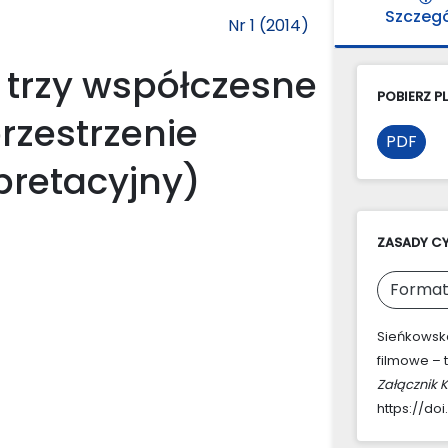
Szczeg
Nr 1 (2014)
: trzy współczesne
POBIERZ PL
rzestrzenie
PDF
rpretacyjny)
ZASADY C
Format
Sieńkowska
filmowe – t
Załącznik 
https://doi