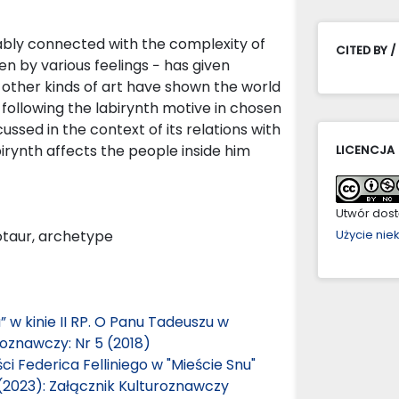
rably connected with the complexity of
CITED BY /
en by various feelings − has given
l other kinds of art have shown the world
 following the labirynth motive in chosen
cussed in the context of its relations with
rynth affects the people inside him
LICENCJA
Utwór dostę
notaur, archetype
Użycie ni
w kinie II RP. O Panu Tadeuszu w
roznawczy: Nr 5 (2018)
i Federica Felliniego w "Mieście Snu"
 (2023): Załącznik Kulturoznawczy