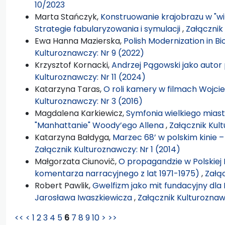
10/2023
Marta Stańczyk,
Konstruowanie krajobrazu w "wild
Strategie fabularyzowania i symulacji
,
Załącznik
Ewa Hanna Mazierska,
Polish Modernization in Bi
Kulturoznawczy: Nr 9 (2022)
Krzysztof Kornacki,
Andrzej Pągowski jako auto
Kulturoznawczy: Nr 11 (2024)
Katarzyna Taras,
O roli kamery w filmach Wojc
Kulturoznawczy: Nr 3 (2016)
Magdalena Karkiewicz,
Symfonia wielkiego mias
"Manhattanie" Woody’ego Allena
,
Załącznik Kult
Katarzyna Bałdyga,
Marzec 68’ w polskim kinie 
Załącznik Kulturoznawczy: Nr 1 (2014)
Małgorzata Ciunovič,
O propagandzie w Polskiej
komentarza narracyjnego z lat 1971-1975)
,
Załąc
Robert Pawlik,
Gwelfizm jako mit fundacyjny dla
Jarosława Iwaszkiewicza
,
Załącznik Kulturoznaw
<<
<
1
2
3
4
5
6
7
8
9
10
>
>>