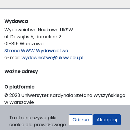
Wydawca
Wydawnictwo Naukowe UKSW
ul. Dewajtis 5, domek nr 2
01-815 Warszawa
Strona WWW Wydawnictwa
e-mail:
wydawnictwo@uksw.edu.pl
Ważne adresy
O platformie
© 2023 Uniwersytet Kardynała Stefana Wyszyńskiego
w Warszawie
Support & Customization by LIBCOM
Platform & Workflow by OJS/PKP
Ta strona używa pliki
Odrzuć
Akceptuj
cookie dla prawidłowego