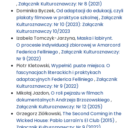
,
Załącznik Kulturoznawczy: Nr 8 (2021)
Dominika Byczek,
Od adaptacji do edukacji, czyli
plakaty filmowe w praktyce szkolnej
,
Załącznik
Kulturoznawczy: Nr 10 (2023): Załącznik
Kulturoznawczy 10/2023
Izabela Tomczyk-Jarzyna,
Maska i labirynt.
O procesie indywiduacji zbiorowej w Amarcord
Federica Felliniego
,
Załącznik Kulturoznawczy:
Nr 9 (2022)
Piotr Kletowski,
Wypełnić puste miejsca. O
fascynacjach literackich i praktykach
adaptacyjnych Federica Felliniego
,
Załącznik
Kulturoznawczy: Nr 9 (2022)
Mikołaj Jazdon,
O roli pejzażu w filmach
dokumentalnych Andrzeja Brzozowskiego
,
Załącznik Kulturoznawczy: Nr 12 (2025)
Grzegorz Ziółkowski,
The Second Coming in the
Wicked House: Pablo Larraín’s El Club (2015)
,
Załącznik Kulturoznawczy: Nr 9 (2022)