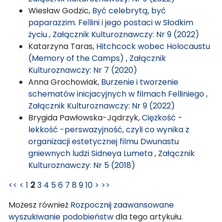
Wiesław Godzic,
Być celebrytą, być
paparazzim. Fellini i jego postaci w Słodkim
życiu
,
Załącznik Kulturoznawczy: Nr 9 (2022)
Katarzyna Taras,
Hitchcock wobec Holocaustu
(Memory of the Camps)
,
Załącznik
Kulturoznawczy: Nr 7 (2020)
Anna Grochowiak,
Burzenie i tworzenie
schematów inicjacyjnych w filmach Felliniego
,
Załącznik Kulturoznawczy: Nr 9 (2022)
Brygida Pawłowska-Jądrzyk,
Ciężkość -
lekkość -perswazyjność, czyli co wynika z
organizacji estetycznej filmu Dwunastu
gniewnych ludzi Sidneya Lumeta
,
Załącznik
Kulturoznawczy: Nr 5 (2018)
<<
<
1
2
3
4
5
6
7
8
9
10
>
>>
Możesz również
Rozpocznij zaawansowane
wyszukiwanie podobieństw
dla tego artykułu.