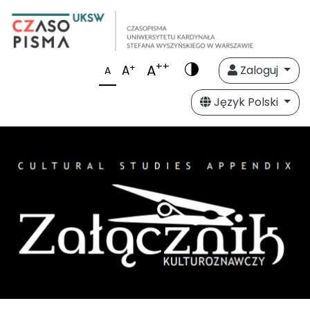
++
A
+
A
Zaloguj
A
Język Polski