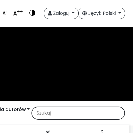
++
A
+
A
Zaloguj
Język Polski
la autorów