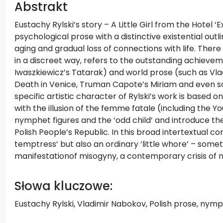
Abstrakt
Eustachy Rylski’s story – A Little Girl from the Hotel 
psychological prose with a distinctive existential outlin
aging and gradual loss of connections with life. There 
in a discreet way, refers to the outstanding achievem
Iwaszkiewicz’s Tatarak) and world prose (such as Vl
Death in Venice, Truman Capote’s Miriam and even s
specific artistic character of Rylski’s work is based o
with the illusion of the femme fatale (including the
nymphet figures and the ‘odd child’ and introduce th
Polish People’s Republic. In this broad intertextual con
temptress’ but also an ordinary ‘little whore’ – some
manifestationof misogyny, a contemporary crisis of ma
Słowa kluczowe:
Eustachy Rylski, Vladimir Nabokov, Polish prose, nymp