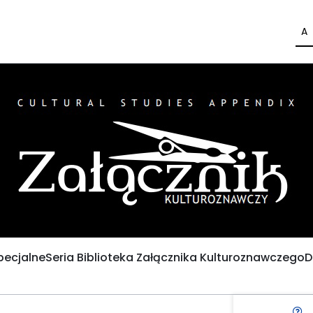
A
pecjalne
Seria Biblioteka Załącznika Kulturoznawczego
D