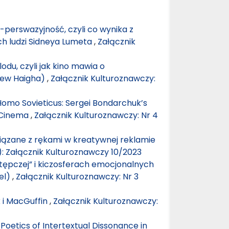
 -perswazyjność, czyli co wynika z
ch ludzi Sidneya Lumeta
,
Załącznik
lodu, czyli jak kino mawia o
drew Haigha)
,
Załącznik Kulturoznawczy:
omo Sovieticus: Sergei Bondarchuk’s
 Cinema
,
Załącznik Kulturoznawczy: Nr 4
iązane z rękami w kreatywnej reklamie
): Załącznik Kulturoznawczy 10/2023
tępczej” i kiczosferach emocjonalnych
el)
,
Załącznik Kulturoznawczy: Nr 3
k i MacGuffin
,
Załącznik Kulturoznawczy:
Poetics of Intertextual Dissonance in