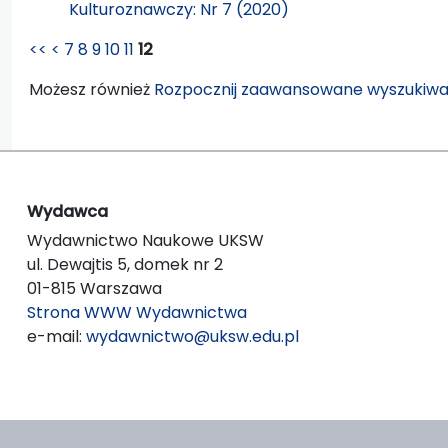
Kulturoznawczy: Nr 7 (2020)
<<
<
7
8
9
10
11
12
Możesz również
Rozpocznij zaawansowane wyszukiwa
Wydawca
Wydawnictwo Naukowe UKSW
ul. Dewajtis 5, domek nr 2
01-815 Warszawa
Strona WWW Wydawnictwa
e-mail:
wydawnictwo@uksw.edu.pl