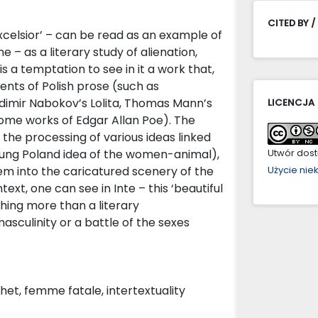
CITED BY /
‘Excelsior’ – can be read as an example of
e – as a literary study of alienation,
is a temptation to see in it a work that,
ents of Polish prose (such as
adimir Nabokov’s Lolita, Thomas Mann’s
LICENCJA
ome works of Edgar Allan Poe). The
n the processing of various ideas linked
 Young Poland idea of the women-animal),
Utwór dostę
em into the caricatured scenery of the
Użycie ni
text, one can see in Inte – this ‘beautiful
thing more than a literary
sculinity or a battle of the sexes
het, femme fatale, intertextuality