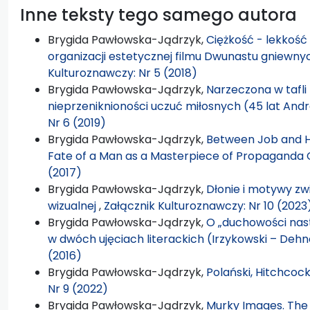
Inne teksty tego samego autora
Brygida Pawłowska-Jądrzyk,
Ciężkość - lekkość
organizacji estetycznej filmu Dwunastu gniewny
Kulturoznawczy: Nr 5 (2018)
Brygida Pawłowska-Jądrzyk,
Narzeczona w tafli 
nieprzeniknioności uczuć miłosnych (45 lat An
Nr 6 (2019)
Brygida Pawłowska-Jądrzyk,
Between Job and H
Fate of a Man as a Masterpiece of Propaganda
(2017)
Brygida Pawłowska-Jądrzyk,
Dłonie i motywy zw
wizualnej
,
Załącznik Kulturoznawczy: Nr 10 (2023
Brygida Pawłowska-Jądrzyk,
O „duchowości nas
w dwóch ujęciach literackich (Irzykowski – Dehn
(2016)
Brygida Pawłowska-Jądrzyk,
Polański, Hitchcoc
Nr 9 (2022)
Brygida Pawłowska-Jądrzyk,
Murky Images. The 