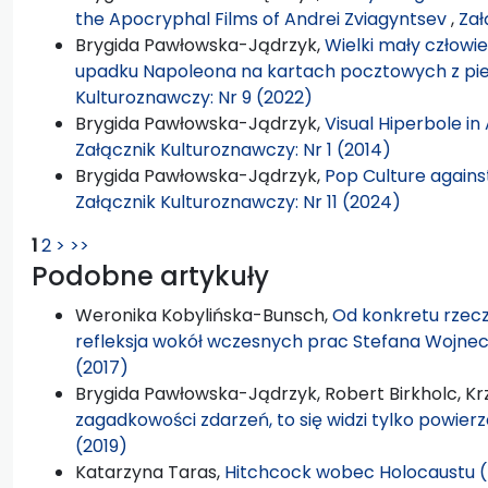
the Apocryphal Films of Andrei Zviagyntsev
,
Zał
Brygida Pawłowska-Jądrzyk,
Wielki mały człowiek
upadku Napoleona na kartach pocztowych z pi
Kulturoznawczy: Nr 9 (2022)
Brygida Pawłowska-Jądrzyk,
Visual Hiperbole i
Załącznik Kulturoznawczy: Nr 1 (2014)
Brygida Pawłowska-Jądrzyk,
Pop Culture against
Załącznik Kulturoznawczy: Nr 11 (2024)
1
2
>
>>
Podobne artykuły
Weronika Kobylińska-Bunsch,
Od konkretu rzecz
refleksja wokół wczesnych prac Stefana Wojne
(2017)
Brygida Pawłowska-Jądrzyk, Robert Birkholc, Krz
zagadkowości zdarzeń, to się widzi tylko powier
(2019)
Katarzyna Taras,
Hitchcock wobec Holocaustu