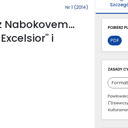
Szczeg
Nr 1 (2014)
ę z Nabokovem…
POBIERZ PL
xcelsior" i
PDF
ZASADY C
Format
Pawłowska-
("Dziewczy
Kulturozn