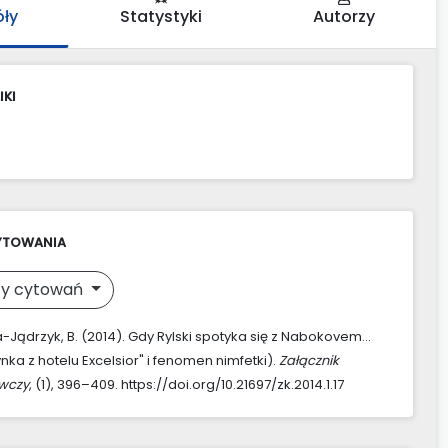
óły
Statystyki
Autorzy
IKI
YTOWANIA
y cytowań
Jądrzyk, B. (2014). Gdy Rylski spotyka się z Nabokovem…
nka z hotelu Excelsior" i fenomen nimfetki).
Załącznik
awczy
, (1), 396–409. https://doi.org/10.21697/zk.2014.1.17