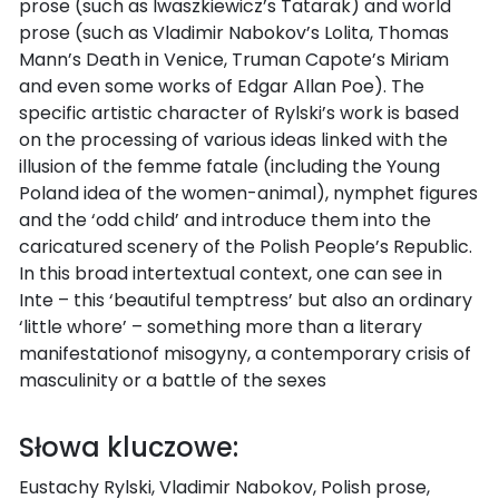
prose (such as Iwaszkiewicz’s Tatarak) and world
prose (such as Vladimir Nabokov’s Lolita, Thomas
Mann’s Death in Venice, Truman Capote’s Miriam
and even some works of Edgar Allan Poe). The
specific artistic character of Rylski’s work is based
on the processing of various ideas linked with the
illusion of the femme fatale (including the Young
Poland idea of the women-animal), nymphet figures
and the ‘odd child’ and introduce them into the
caricatured scenery of the Polish People’s Republic.
In this broad intertextual context, one can see in
Inte – this ‘beautiful temptress’ but also an ordinary
‘little whore’ – something more than a literary
manifestationof misogyny, a contemporary crisis of
masculinity or a battle of the sexes
Słowa kluczowe:
Eustachy Rylski, Vladimir Nabokov, Polish prose,