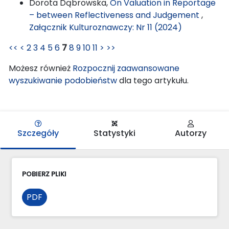
Dorota Dąbrowska,
On Valuation in Reportage
– between Reflectiveness and Judgement
,
Załącznik Kulturoznawczy: Nr 11 (2024)
<<
<
2
3
4
5
6
7
8
9
10
11
>
>>
Możesz również
Rozpocznij zaawansowane
wyszukiwanie podobieństw
dla tego artykułu.
Szczegóły
Statystyki
Autorzy
POBIERZ PLIKI
PDF