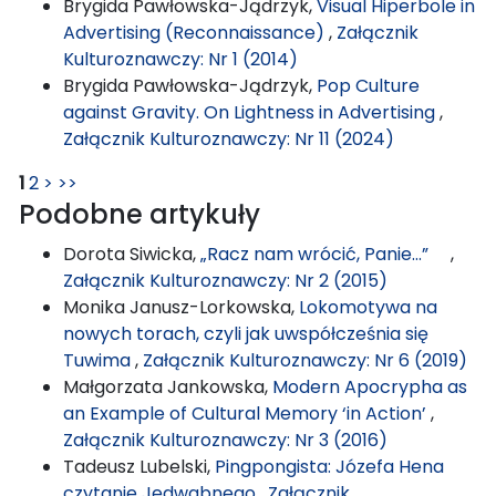
Brygida Pawłowska-Jądrzyk,
Visual Hiperbole in
Advertising (Reconnaissance)
,
Załącznik
Kulturoznawczy: Nr 1 (2014)
Brygida Pawłowska-Jądrzyk,
Pop Culture
against Gravity. On Lightness in Advertising
,
Załącznik Kulturoznawczy: Nr 11 (2024)
1
2
>
>>
Podobne artykuły
Dorota Siwicka,
„Racz nam wrócić, Panie...”
,
Załącznik Kulturoznawczy: Nr 2 (2015)
Monika Janusz-Lorkowska,
Lokomotywa na
nowych torach, czyli jak uwspółcześnia się
Tuwima
,
Załącznik Kulturoznawczy: Nr 6 (2019)
Małgorzata Jankowska,
Modern Apocrypha as
an Example of Cultural Memory ‘in Action’
,
Załącznik Kulturoznawczy: Nr 3 (2016)
Tadeusz Lubelski,
Pingpongista: Józefa Hena
czytanie Jedwabnego
,
Załącznik