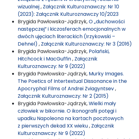
wizualnej
,
Załącznik Kulturoznawczy: Nr 10
(2023): Załącznik Kulturoznawczy 10/2023
Brygida Pawłowska-Jądrzyk,
O „duchowości
następczej” i kiczosferach emocjonalnych w
dwóch ujęciach literackich (Irzykowski –
Dehnel)
,
Załącznik Kulturoznawczy: Nr 3 (2016)
Brygida Pawłowska-Jądrzyk,
Polański,
Hitchcock i MacGuffin
,
Załącznik
Kulturoznawczy: Nr 9 (2022)
Brygida Pawłowska-Jądrzyk,
Murky Images.
The Poetics of Intertextual Dissonance in the
Apocryphal Films of Andrei Zviagyntsev
,
Załącznik Kulturoznawczy: Nr 2 (2015)
Brygida Pawłowska-Jądrzyk,
Wielki mały
człowiek w bikornie. O ikonografii potęgi i
upadku Napoleona na kartach pocztowych
z pierwszych dekad XX wieku
,
Załącznik
Kulturoznawczy: Nr 9 (2022)