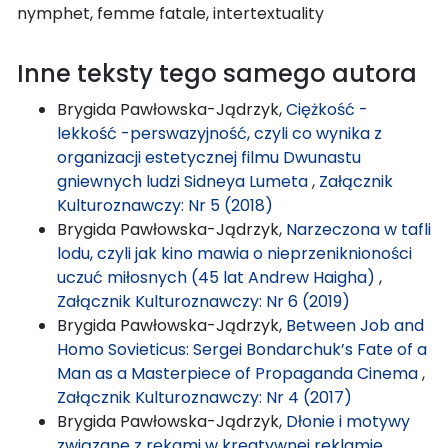
nymphet, femme fatale, intertextuality
Inne teksty tego samego autora
Brygida Pawłowska-Jądrzyk,
Ciężkość -
lekkość -perswazyjność, czyli co wynika z
organizacji estetycznej filmu Dwunastu
gniewnych ludzi Sidneya Lumeta
,
Załącznik
Kulturoznawczy: Nr 5 (2018)
Brygida Pawłowska-Jądrzyk,
Narzeczona w tafli
lodu, czyli jak kino mawia o nieprzeniknioności
uczuć miłosnych (45 lat Andrew Haigha)
,
Załącznik Kulturoznawczy: Nr 6 (2019)
Brygida Pawłowska-Jądrzyk,
Between Job and
Homo Sovieticus: Sergei Bondarchuk’s Fate of a
Man as a Masterpiece of Propaganda Cinema
,
Załącznik Kulturoznawczy: Nr 4 (2017)
Brygida Pawłowska-Jądrzyk,
Dłonie i motywy
związane z rękami w kreatywnej reklamie