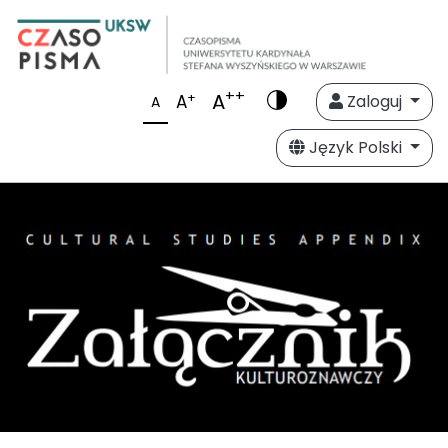
++
A
+
A
Zaloguj
A
Język Polski