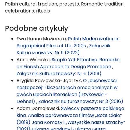
Polish cultural tradition, protests, Romantic tradition,
celebrations, rituals
Podobne artykuły
Ewa Hanna Mazierska,
Polish Modernization in
Biographical Films of the 2010s
,
Załącznik
Kulturoznawczy: Nr 9 (2022)
Anna Wiśnicka,
Simple Yet Effective. Remarks
on Finnish Approach to Design Promotion
,
Załącznik Kulturoznawczy: Nr 6 (2019)
Brygida Pawłowska-Jądrzyk,
O „duchowości
następczej” i kiczosferach emocjonalnych w
dwóch ujęciach literackich (Irzykowski –
Dehnel)
,
Załącznik Kulturoznawczy: Nr 3 (2016)
Adam Domalewski,
Świeccy pasterze polskiego
kina. Analiza porównawcza filmów „Boże Ciało”
(2019) Jana Komasy i „Wszystkie nasze strachy”
(2021) Łukasza Rondudy i Łukasza Gutta
,