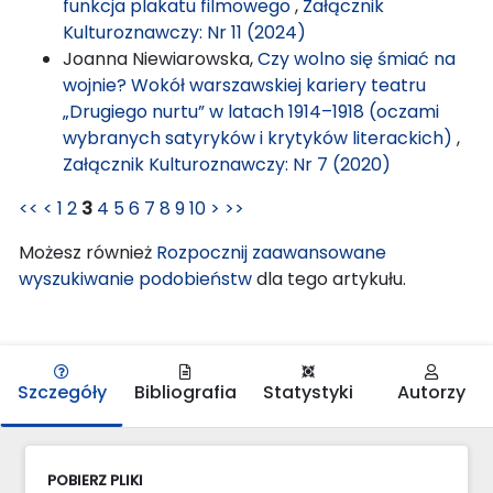
funkcja plakatu filmowego
,
Załącznik
Kulturoznawczy: Nr 11 (2024)
Joanna Niewiarowska,
Czy wolno się śmiać na
wojnie? Wokół warszawskiej kariery teatru
„Drugiego nurtu” w latach 1914–1918 (oczami
wybranych satyryków i krytyków literackich)
,
Załącznik Kulturoznawczy: Nr 7 (2020)
<<
<
1
2
3
4
5
6
7
8
9
10
>
>>
Możesz również
Rozpocznij zaawansowane
wyszukiwanie podobieństw
dla tego artykułu.
Szczegóły
Bibliografia
Statystyki
Autorzy
POBIERZ PLIKI