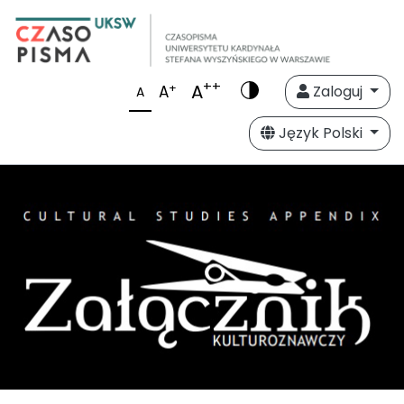
++
A
+
A
Zaloguj
A
Język Polski