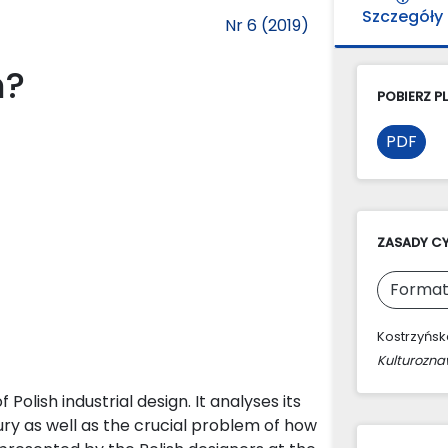
Szczegóły
Nr 6 (2019)
n?
POBIERZ PL
PDF
ZASADY C
Format
Kostrzyńska
Kulturozn
Polish industrial design. It analyses its
ury as well as the crucial problem of how