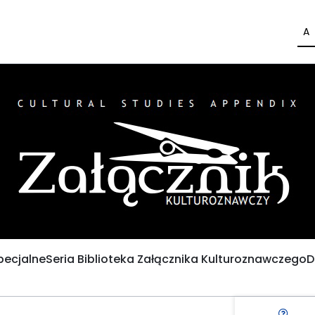
A
pecjalne
Seria Biblioteka Załącznika Kulturoznawczego
D