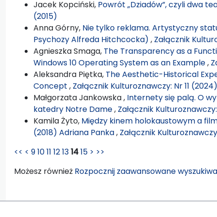
Jacek Kopciński,
Powrót „Dziadów”, czyli dwa 
(2015)
Anna Górny,
Nie tylko reklama. Artystyczny sta
Psychozy Alfreda Hitchcocka)
,
Załącznik Kultur
Agnieszka Smaga,
The Transparency as a Functio
Windows 10 Operating System as an Example
,
Z
Aleksandra Piętka,
The Aesthetic-Historical Exp
Concept
,
Załącznik Kulturoznawczy: Nr 11 (2024
Małgorzata Jankowska ,
Internety się palą. O 
katedry Notre Dame
,
Załącznik Kulturoznawczy:
Kamila Żyto,
Między kinem holokaustowym a fil
(2018) Adriana Panka
,
Załącznik Kulturoznawczy:
<<
<
9
10
11
12
13
14
15
>
>>
Możesz również
Rozpocznij zaawansowane wyszukiwa