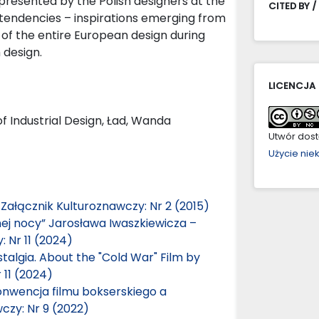
s presented by the Polish designers at the
CITED BY /
 tendencies – inspirations emerging from
 of the entire European design during
h design.
LICENCJA
 of Industrial Design, Ład, Wanda
Utwór dostę
Użycie ni
,
Załącznik Kulturoznawczy: Nr 2 (2015)
ej nocy” Jarosława Iwaszkiewicza –
 Nr 11 (2024)
algia. About the "Cold War" Film by
 11 (2024)
Konwencja filmu bokserskiego a
czy: Nr 9 (2022)