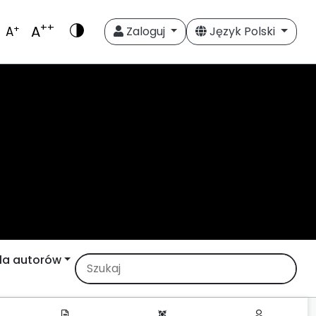
++
A
+
A
Zaloguj
Język Polski
la autorów