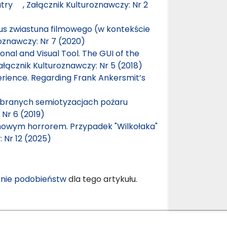
teatry
,
Załącznik Kulturoznawczy: Nr 2
tus zwiastuna filmowego (w kontekście
oznawczy: Nr 7 (2020)
nal and Visual Tool. The GUI of the
ałącznik Kulturoznawczy: Nr 5 (2018)
erience. Regarding Frank Ankersmit’s
)
wybranych semiotyzacjach pożaru
 Nr 6 (2019)
mowym horrorem. Przypadek "Wilkołaka"
 Nr 12 (2025)
nie podobieństw
dla tego artykułu.