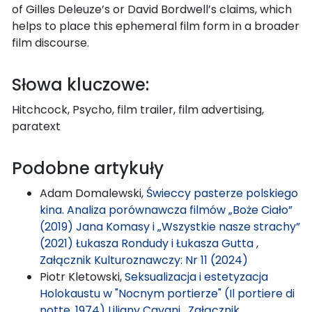
of Gilles Deleuze’s or David Bordwell’s claims, which
helps to place this ephemeral film form in a broader
film discourse.
Słowa kluczowe:
Hitchcock, Psycho, film trailer, film advertising,
paratext
Podobne artykuły
Adam Domalewski,
Świeccy pasterze polskiego
kina. Analiza porównawcza filmów „Boże Ciało”
(2019) Jana Komasy i „Wszystkie nasze strachy”
(2021) Łukasza Rondudy i Łukasza Gutta
,
Załącznik Kulturoznawczy: Nr 11 (2024)
Piotr Kletowski,
Seksualizacja i estetyzacja
Holokaustu w "Nocnym portierze" (Il portiere di
notte, 1974) Liliany Cavani
,
Załącznik