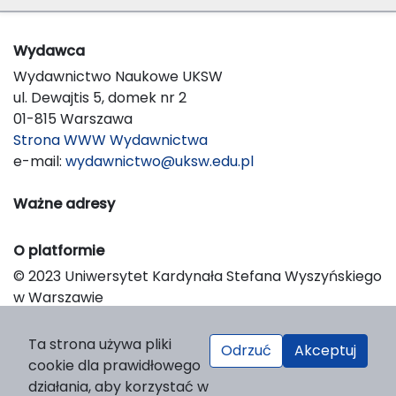
Wydawca
Wydawnictwo Naukowe UKSW
ul. Dewajtis 5, domek nr 2
01-815 Warszawa
Strona WWW Wydawnictwa
e-mail:
wydawnictwo@uksw.edu.pl
Ważne adresy
O platformie
© 2023 Uniwersytet Kardynała Stefana Wyszyńskiego
w Warszawie
Support & Customization by LIBCOM
Platform & Workflow by OJS/PKP
Ta strona używa pliki
Odrzuć
Akceptuj
cookie dla prawidłowego
działania, aby korzystać w