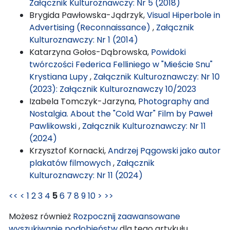
Załącznik Kulturoznawczy: Nr 5 (2018)
Brygida Pawłowska-Jądrzyk,
Visual Hiperbole in
Advertising (Reconnaissance)
,
Załącznik
Kulturoznawczy: Nr 1 (2014)
Katarzyna Gołos-Dąbrowska,
Powidoki
twórczości Federica Felliniego w "Mieście Snu"
Krystiana Lupy
,
Załącznik Kulturoznawczy: Nr 10
(2023): Załącznik Kulturoznawczy 10/2023
Izabela Tomczyk-Jarzyna,
Photography and
Nostalgia. About the "Cold War" Film by Paweł
Pawlikowski
,
Załącznik Kulturoznawczy: Nr 11
(2024)
Krzysztof Kornacki,
Andrzej Pągowski jako autor
plakatów filmowych
,
Załącznik
Kulturoznawczy: Nr 11 (2024)
<<
<
1
2
3
4
5
6
7
8
9
10
>
>>
Możesz również
Rozpocznij zaawansowane
wyszukiwanie podobieństw
dla tego artykułu.