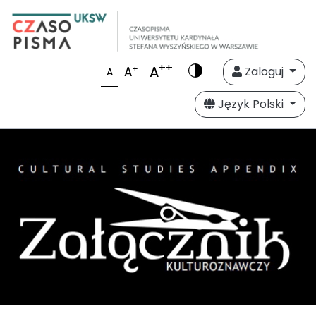
++
A
+
A
Zaloguj
A
Język Polski