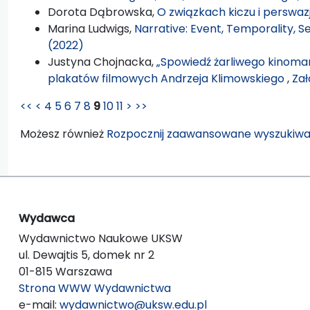
Dorota Dąbrowska,
O związkach kiczu i perswaz
Marina Ludwigs,
Narrative: Event, Temporality, 
(2022)
Justyna Chojnacka,
„Spowiedź żarliwego kinomana”
plakatów filmowych Andrzeja Klimowskiego
,
Zał
<<
<
4
5
6
7
8
9
10
11
>
>>
Możesz również
Rozpocznij zaawansowane wyszukiwa
Wydawca
Wydawnictwo Naukowe UKSW
ul. Dewajtis 5, domek nr 2
01-815 Warszawa
Strona WWW Wydawnictwa
e-mail:
wydawnictwo@uksw.edu.pl