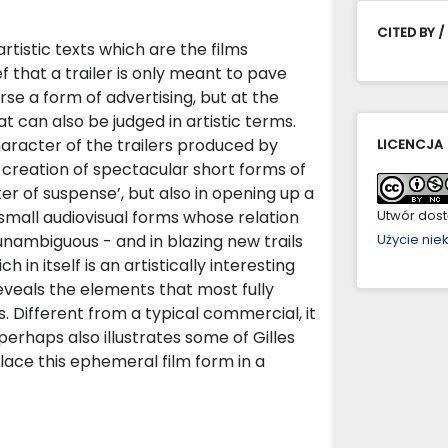
CITED BY /
rtistic texts which are the films
ef that a trailer is only meant to pave
rse a form of advertising, but at the
t can also be judged in artistic terms.
haracter of the trailers produced by
LICENCJA
e creation of spectacular short forms of
er of suspense’, but also in opening up a
 small audiovisual forms whose relation
Utwór dostę
 unambiguous - and in blazing new trails
Użycie ni
ch in itself is an artistically interesting
reveals the elements that most fully
. Different from a typical commercial, it
perhaps also illustrates some of Gilles
place this ephemeral film form in a