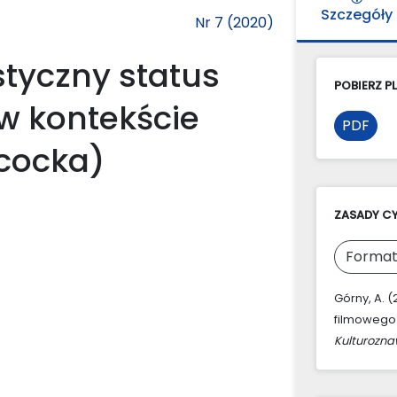
Szczegóły
Nr 7 (2020)
styczny status
POBIERZ PL
w kontekście
PDF
hcocka)
ZASADY C
Format
Górny, A. (
filmowego 
Kulturozn