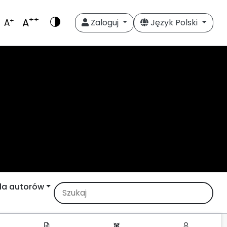
++
A
+
A
Zaloguj
Język Polski
la autorów