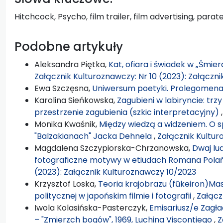
Hitchcock, Psycho, film trailer, film advertising, parat
Podobne artykuły
Aleksandra Piętka,
Kat, ofiara i świadek w „Śmie
Załącznik Kulturoznawczy: Nr 10 (2023): Załączn
Ewa Szczęsna,
Uniwersum poetyki. Prolegomen
Karolina Sieńkowska,
Zagubieni w labiryncie: tr
przestrzenie zagubienia (szkic interpretacyjny)
Monika Kwaśnik,
Między wiedzą a widzeniem. O 
"Balzakianach" Jacka Dehnela
,
Załącznik Kultur
Magdalena Szczypiorska-Chrzanowska,
Dwaj lud
fotograficzne motywy w etiudach Romana Pola
(2023): Załącznik Kulturoznawczy 10/2023
Krzysztof Loska,
Teoria krajobrazu (fūkeiron)Mas
politycznej w japońskim filmie i fotografii
,
Załącz
Iwola Kolasińska-Pasterczyk,
Emisariusz/e Zagła
– "Zmierzch bogów", 1969, Luchina Viscontiego
,
Z