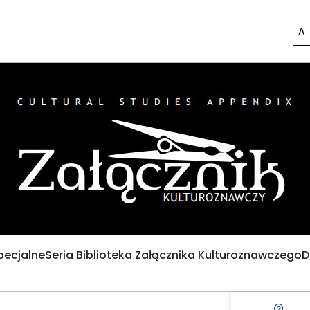
A
pecjalne
Seria Biblioteka Załącznika Kulturoznawczego
D