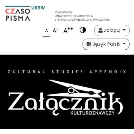
++
A
+
A
Zaloguj
A
Język Polski