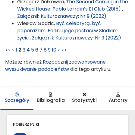
Grzegorz Ziółkowski,
The Second Coming in the
Wicked House: Pablo Larraín’s El Club (2015)
,
Załącznik Kulturoznawczy: Nr 9 (2022)
Wiesław Godzic,
Być celebrytą, być
paparazzim. Fellini i jego postaci w Słodkim
życiu
,
Załącznik Kulturoznawczy: Nr 9 (2022)
<<
<
1
2
3
4
5
6
7
8
9
10
>
>>
Możesz również
Rozpocznij zaawansowane
wyszukiwanie podobieństw
dla tego artykułu.
Szczegóły
Bibliografia
Statystyki
Autorzy
POBIERZ PLIKI