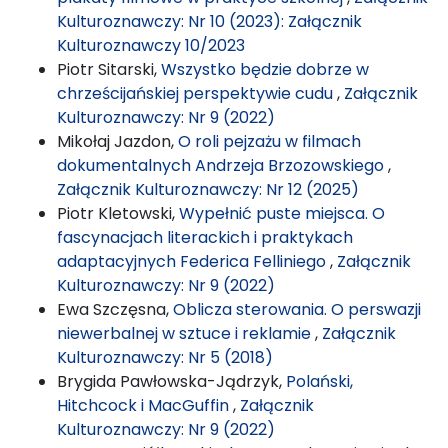
Kulturoznawczy: Nr 10 (2023): Załącznik
Kulturoznawczy 10/2023
Piotr Sitarski,
Wszystko będzie dobrze w
chrześcijańskiej perspektywie cudu
,
Załącznik
Kulturoznawczy: Nr 9 (2022)
Mikołaj Jazdon,
O roli pejzażu w filmach
dokumentalnych Andrzeja Brzozowskiego
,
Załącznik Kulturoznawczy: Nr 12 (2025)
Piotr Kletowski,
Wypełnić puste miejsca. O
fascynacjach literackich i praktykach
adaptacyjnych Federica Felliniego
,
Załącznik
Kulturoznawczy: Nr 9 (2022)
Ewa Szczęsna,
Oblicza sterowania. O perswazji
niewerbalnej w sztuce i reklamie
,
Załącznik
Kulturoznawczy: Nr 5 (2018)
Brygida Pawłowska-Jądrzyk,
Polański,
Hitchcock i MacGuffin
,
Załącznik
Kulturoznawczy: Nr 9 (2022)