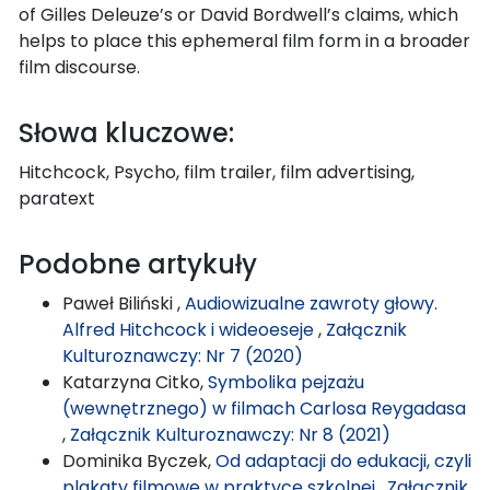
of Gilles Deleuze’s or David Bordwell’s claims, which
helps to place this ephemeral film form in a broader
film discourse.
Słowa kluczowe:
Hitchcock, Psycho, film trailer, film advertising,
paratext
Podobne artykuły
Paweł Biliński ,
Audiowizualne zawroty głowy.
Alfred Hitchcock i wideoeseje
,
Załącznik
Kulturoznawczy: Nr 7 (2020)
Katarzyna Citko,
Symbolika pejzażu
(wewnętrznego) w filmach Carlosa Reygadasa
,
Załącznik Kulturoznawczy: Nr 8 (2021)
Dominika Byczek,
Od adaptacji do edukacji, czyli
plakaty filmowe w praktyce szkolnej
,
Załącznik