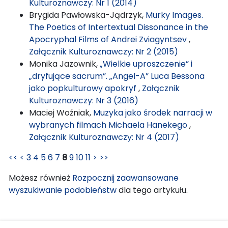
Kulturoznawczy: Nr 1 (2014)
Brygida Pawłowska-Jądrzyk,
Murky Images.
The Poetics of Intertextual Dissonance in the
Apocryphal Films of Andrei Zviagyntsev
,
Załącznik Kulturoznawczy: Nr 2 (2015)
Monika Jazownik,
„Wielkie uproszczenie” i
„dryfujące sacrum”. „Angel-A” Luca Bessona
jako popkulturowy apokryf
,
Załącznik
Kulturoznawczy: Nr 3 (2016)
Maciej Woźniak,
Muzyka jako środek narracji w
wybranych filmach Michaela Hanekego
,
Załącznik Kulturoznawczy: Nr 4 (2017)
<<
<
3
4
5
6
7
8
9
10
11
>
>>
Możesz również
Rozpocznij zaawansowane
wyszukiwanie podobieństw
dla tego artykułu.