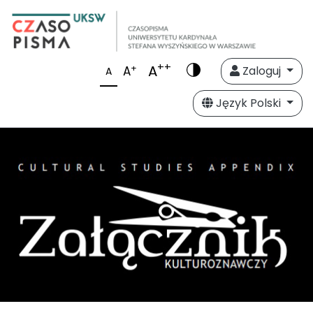
++
A
+
A
Zaloguj
A
Język Polski