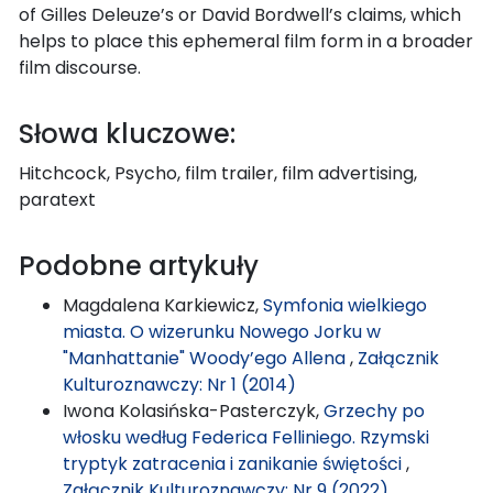
of Gilles Deleuze’s or David Bordwell’s claims, which
helps to place this ephemeral film form in a broader
film discourse.
Słowa kluczowe:
Hitchcock, Psycho, film trailer, film advertising,
paratext
Podobne artykuły
Magdalena Karkiewicz,
Symfonia wielkiego
miasta. O wizerunku Nowego Jorku w
"Manhattanie" Woody’ego Allena
,
Załącznik
Kulturoznawczy: Nr 1 (2014)
Iwona Kolasińska-Pasterczyk,
Grzechy po
włosku według Federica Felliniego. Rzymski
tryptyk zatracenia i zanikanie świętości
,
Załącznik Kulturoznawczy: Nr 9 (2022)