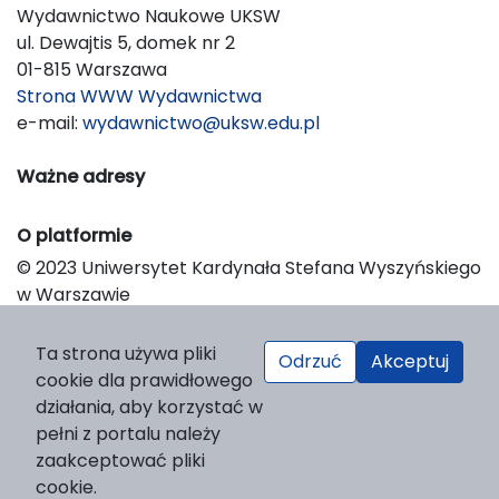
Wydawnictwo Naukowe UKSW
ul. Dewajtis 5, domek nr 2
01-815 Warszawa
Strona WWW Wydawnictwa
e-mail:
wydawnictwo@uksw.edu.pl
Ważne adresy
O platformie
© 2023 Uniwersytet Kardynała Stefana Wyszyńskiego
w Warszawie
Support & Customization by LIBCOM
Platform & Workflow by OJS/PKP
Ta strona używa pliki
Odrzuć
Akceptuj
cookie dla prawidłowego
działania, aby korzystać w
pełni z portalu należy
zaakceptować pliki
cookie.