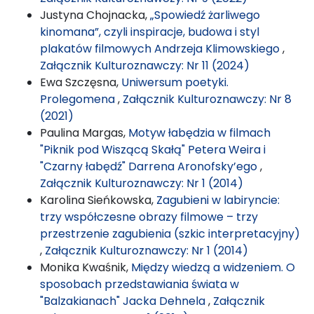
Justyna Chojnacka,
„Spowiedź żarliwego
kinomana”, czyli inspiracje, budowa i styl
plakatów filmowych Andrzeja Klimowskiego
,
Załącznik Kulturoznawczy: Nr 11 (2024)
Ewa Szczęsna,
Uniwersum poetyki.
Prolegomena
,
Załącznik Kulturoznawczy: Nr 8
(2021)
Paulina Margas,
Motyw łabędzia w filmach
"Piknik pod Wiszącą Skałą" Petera Weira i
"Czarny łabędź" Darrena Aronofsky’ego
,
Załącznik Kulturoznawczy: Nr 1 (2014)
Karolina Sieńkowska,
Zagubieni w labiryncie:
trzy współczesne obrazy filmowe – trzy
przestrzenie zagubienia (szkic interpretacyjny)
,
Załącznik Kulturoznawczy: Nr 1 (2014)
Monika Kwaśnik,
Między wiedzą a widzeniem. O
sposobach przedstawiania świata w
"Balzakianach" Jacka Dehnela
,
Załącznik