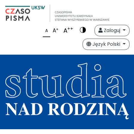
++
A
+
A
Zaloguj
A
Język Polski