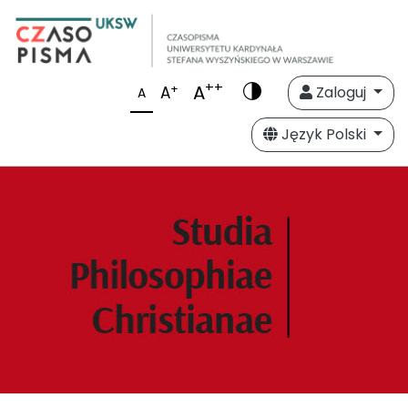
++
A
+
A
Zaloguj
A
Język Polski