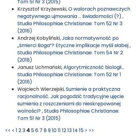
Tom 51 Nr 3 (2015)
Krzysztof Krzyżewski,
O walorach poznawczych
negatywnego ujmowania … świadomości (?)
,
Studia Philosophiae Christianae: Tom 52 Nr 3
(2016)
Andrzej Kobyliński,
Jaka normatywność po
„śmierci Boga”? Etyczne implikacje myśli słabej
,
Studia Philosophiae Christianae: Tom 54 Nr 2
(2018)
Janusz Uchmański,
Algorytmiczność biologii
,
Studia Philosophiae Christianae: Tom 52 Nr 1
(2016)
Wojciech Wierzejski,
Sumienie a praktyczna
racjonalność. Jak pogodzić tradycyjne ujęcie
sumienia z roszczeniami do nieskrępowanej
wolności?
,
Studia Philosophiae Christianae:
Tom 51 Nr 3 (2015)
<<
<
1
2
3
4
5
6
7
8
9
10
11
12
13
14
15
>
>>