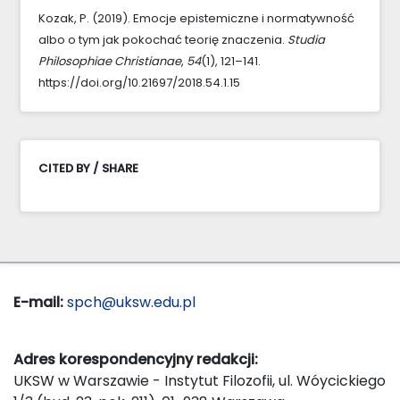
Kozak, P. (2019). Emocje epistemiczne i normatywność
albo o tym jak pokochać teorię znaczenia.
Studia
Philosophiae Christianae
,
54
(1), 121–141.
https://doi.org/10.21697/2018.54.1.15
CITED BY / SHARE
E-mail:
spch@uksw.edu.pl
Adres korespondencyjny redakcji:
UKSW w Warszawie - Instytut Filozofii, ul. Wóycickiego