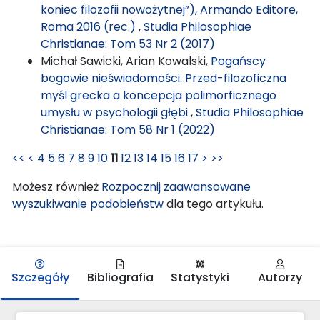
koniec filozofii nowożytnej”), Armando Editore,
Roma 2016 (rec.)
,
Studia Philosophiae
Christianae: Tom 53 Nr 2 (2017)
Michał Sawicki, Arian Kowalski,
Pogańscy
bogowie nieświadomości. Przed-filozoficzna
myśl grecka a koncepcja polimorficznego
umysłu w psychologii głębi
,
Studia Philosophiae
Christianae: Tom 58 Nr 1 (2022)
<<
<
4
5
6
7
8
9
10
11
12
13
14
15
16
17
>
>>
Możesz również
Rozpocznij zaawansowane
wyszukiwanie podobieństw
dla tego artykułu.
Szczegóły
Bibliografia
Statystyki
Autorzy