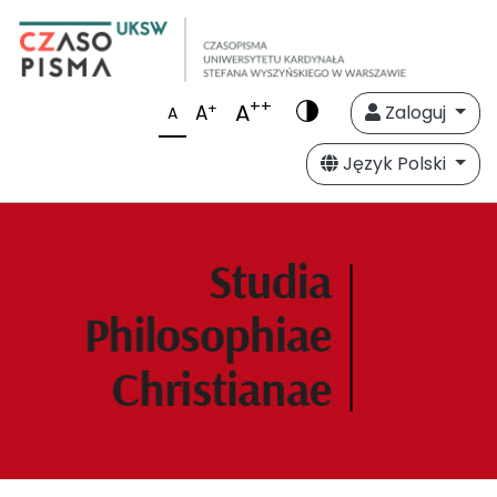
++
A
+
A
Zaloguj
A
Język Polski