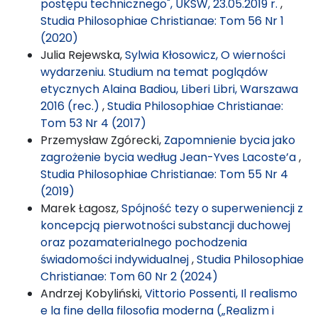
postępu technicznego", UKSW, 23.05.2019 r.
,
Studia Philosophiae Christianae: Tom 56 Nr 1
(2020)
Julia Rejewska,
Sylwia Kłosowicz, O wierności
wydarzeniu. Studium na temat poglądów
etycznych Alaina Badiou, Liberi Libri, Warszawa
2016 (rec.)
,
Studia Philosophiae Christianae:
Tom 53 Nr 4 (2017)
Przemysław Zgórecki,
Zapomnienie bycia jako
zagrożenie bycia według Jean-Yves Lacoste’a
,
Studia Philosophiae Christianae: Tom 55 Nr 4
(2019)
Marek Łagosz,
Spójność tezy o superweniencji z
koncepcją pierwotności substancji duchowej
oraz pozamaterialnego pochodzenia
świadomości indywidualnej
,
Studia Philosophiae
Christianae: Tom 60 Nr 2 (2024)
Andrzej Kobyliński,
Vittorio Possenti, Il realismo
e la fine della filosofia moderna („Realizm i