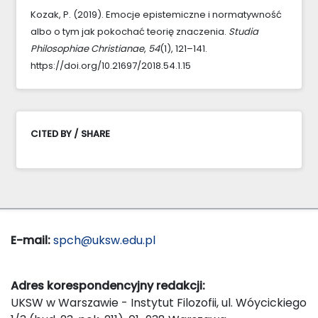
Kozak, P. (2019). Emocje epistemiczne i normatywność
albo o tym jak pokochać teorię znaczenia.
Studia
Philosophiae Christianae
,
54
(1), 121–141.
https://doi.org/10.21697/2018.54.1.15
CITED BY / SHARE
E-mail:
spch@uksw.edu.pl
Adres korespondencyjny redakcji:
UKSW w Warszawie - Instytut Filozofii, ul. Wóycickiego