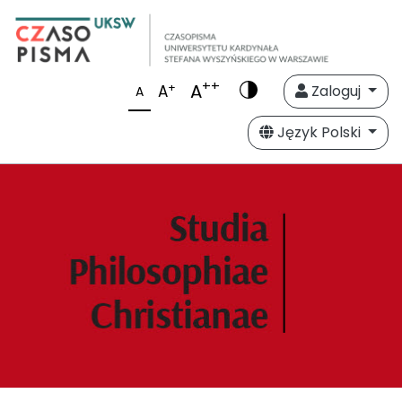
++
A
+
A
Zaloguj
A
Język Polski