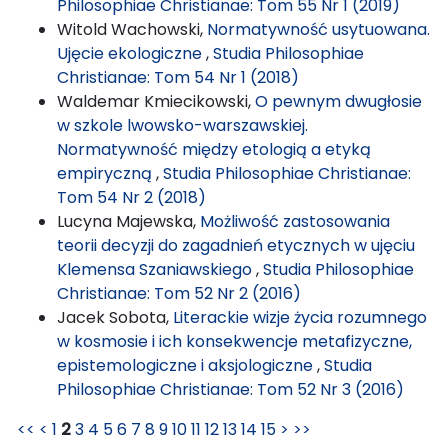
Philosophiae Christianae: Tom 55 Nr 1 (2019)
Witold Wachowski,
Normatywność usytuowana.
Ujęcie ekologiczne
,
Studia Philosophiae
Christianae: Tom 54 Nr 1 (2018)
Waldemar Kmiecikowski,
O pewnym dwugłosie
w szkole lwowsko-warszawskiej.
Normatywność między etologią a etyką
empiryczną
,
Studia Philosophiae Christianae:
Tom 54 Nr 2 (2018)
Lucyna Majewska,
Możliwość zastosowania
teorii decyzji do zagadnień etycznych w ujęciu
Klemensa Szaniawskiego
,
Studia Philosophiae
Christianae: Tom 52 Nr 2 (2016)
Jacek Sobota,
Literackie wizje życia rozumnego
w kosmosie i ich konsekwencje metafizyczne,
epistemologiczne i aksjologiczne
,
Studia
Philosophiae Christianae: Tom 52 Nr 3 (2016)
<<
<
1
2
3
4
5
6
7
8
9
10
11
12
13
14
15
>
>>