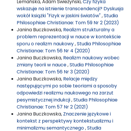
Lemańska, Adam Świeżyński,
Czy fizyka
wskazuje na istnienie transcendencji? Dyskusja
wokół książki "Fizyk w jaskini światów"
,
Studia
Philosophiae Christianae: Tom 59 Nr 2 (2023)
Janina Buczkowska,
Realizm strukturalny a
problem reprezentacji w nauce w kontekście
sporu o realizm naukowy
,
Studia Philosophiae
Christianae: Tom 56 Nr 4 (2020)
Janina Buczkowska,
Realizm naukowy wobec
zmiany teorii w nauce
,
Studia Philosophiae
Christianae: Tom 56 Nr 3 (2020)
Janina Buczkowska,
Relacje między
następującymi po sobie teoriami a sposoby
odpowiedzi realizmu naukowego na zarzut
pesymistycznej indukcji
,
Studia Philosophiae
Christianae: Tom 57 Nr 2 (2021)
Janina Buczkowska,
Znaczenie językowe i
kontekst z perspektywy kontekstualizmu i
minimalizmu semantycznego
,
Studia