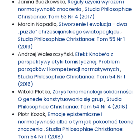
Janina Buczkowska,
Reguły użycia wyrażeń i
normatywność znaczenia
,
Studia Philosophiae
Christianae: Tom 53 Nr 4 (2017)
Marcin Napadło,
Stworzenie i ewolucja – dwa
„puzzle” chrześcijańskiego światopoglądu
,
Studia Philosophiae Christianae: Tom 55 Nr 1
(2019)
Andrzej Waleszczyński,
Efekt Knobe’a z
perspektywy etyki tomistycznej. Problem
porządków i kompetencji normatywnych
,
Studia Philosophiae Christianae: Tom 54 Nr 1
(2018)
Witold Płotka,
Zarys fenomenologii solidarności:
O genezie konstytuowania się grup
,
Studia
Philosophiae Christianae: Tom 54 Nr 4 (2018)
Piotr Kozak,
Emocje epistemiczne i
normatywność albo o tym jak pokochać teorię
znaczenia
,
Studia Philosophiae Christianae:
Tom 54 Nr 1 (2018)