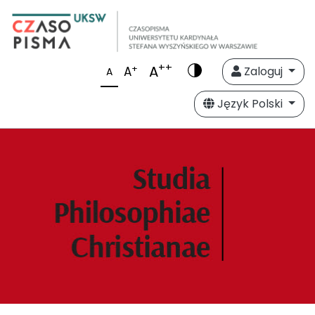
++
A
+
A
Zaloguj
A
Język Polski