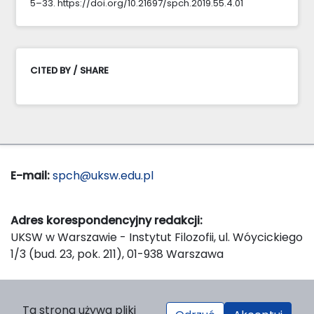
5–33. https://doi.org/10.21697/spch.2019.55.4.01
CITED BY / SHARE
E-mail:
spch@uksw.edu.pl
Adres korespondencyjny redakcji:
UKSW w Warszawie - Instytut Filozofii, ul. Wóycickiego
1/3 (bud. 23, pok. 211), 01-938 Warszawa
Wydawca:
Ta strona używa pliki