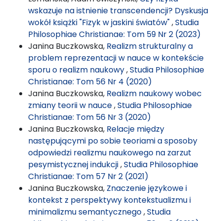
wskazuje na istnienie transcendencji? Dyskusja
wokół książki "Fizyk w jaskini światów"
,
Studia
Philosophiae Christianae: Tom 59 Nr 2 (2023)
Janina Buczkowska,
Realizm strukturalny a
problem reprezentacji w nauce w kontekście
sporu o realizm naukowy
,
Studia Philosophiae
Christianae: Tom 56 Nr 4 (2020)
Janina Buczkowska,
Realizm naukowy wobec
zmiany teorii w nauce
,
Studia Philosophiae
Christianae: Tom 56 Nr 3 (2020)
Janina Buczkowska,
Relacje między
następującymi po sobie teoriami a sposoby
odpowiedzi realizmu naukowego na zarzut
pesymistycznej indukcji
,
Studia Philosophiae
Christianae: Tom 57 Nr 2 (2021)
Janina Buczkowska,
Znaczenie językowe i
kontekst z perspektywy kontekstualizmu i
minimalizmu semantycznego
,
Studia