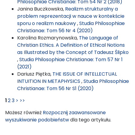
Philosophiae Christianae: Tom 54 Nr 2 (2018)
Janina Buczkowska,
Realizm strukturalny a
problem reprezentacji w nauce w kontekście
sporu o realizm naukowy
,
Studia Philosophiae
Christianae: Tom 56 Nr 4 (2020)
Karolina Rozmarynowska,
The Language of
Christian Ethics. A Definition of Ethical Notions
as Illustrated by the Concept of Tadeusz Ślipko
,
Studia Philosophiae Christianae: Tom 57 Nr 1
(2021)
Dariusz Piętka,
THE ISSUE OF INTELLECTUAL
INTUITION IN METAPHYSICS
,
Studia Philosophiae
Christianae: Tom 56 Nr S1 (2020)
1
2
3
>
>>
Możesz również
Rozpocznij zaawansowane
wyszukiwanie podobieństw
dla tego artykułu.