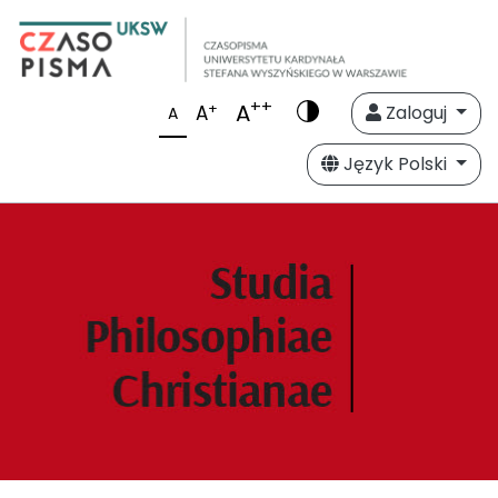
++
A
+
A
Zaloguj
A
Język Polski