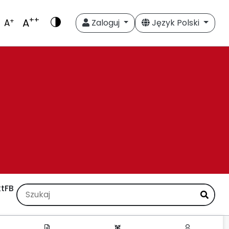
++
A
+
A
Zaloguj
Język Polski
t
FB