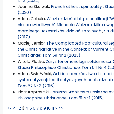
Nr 2 (2022)
Joanna Skurzak,
French atheist spirituality
,
Stud
(2020)
Adam Cebula,
W czterdzieści lat po publikacji "
niesprawiedliwych" Michaela Walzera. Kilka uw
moralnego uczestników działań zbrojnych
,
Stud
(2017)
Maciej Jemioł,
The Complicated Pop-cultural Lega
the Christ Narrative in the Context of Current C
Christianae: Tom 59 Nr 2 (2023)
Witold Płotka,
Zarys fenomenologii solidarności:
Studia Philosophiae Christianae: Tom 54 Nr 4 (2
Adam Świeżyński,
Od idei samorództwa do teorii
systematyzacji teorii dotyczących pochodzenia
Tom 52 Nr 3 (2016)
Piotr Koprowski,
Janusza Stanisława Pasierba mis
Philosophiae Christianae: Tom 51 Nr 1 (2015)
<<
<
1
2
3
4
5
6
7
8
9
10
11
>
>>