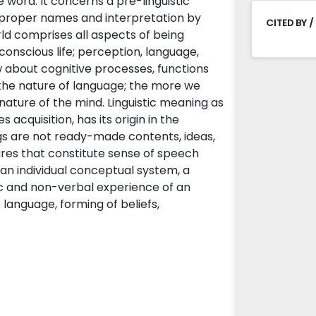
 word. It concerns a pre-linguistic
f proper names and interpretation by
CITED BY /
d comprises all aspects of being
 conscious life; perception, language,
 about cognitive processes, functions
the nature of language; the more we
ature of the mind. Linguistic meaning as
acquisition, has its origin in the
gs are not ready-made contents, ideas,
ures that constitute sense of speech
 an individual conceptual system, a
tic and non-verbal experience of an
f language, forming of beliefs,