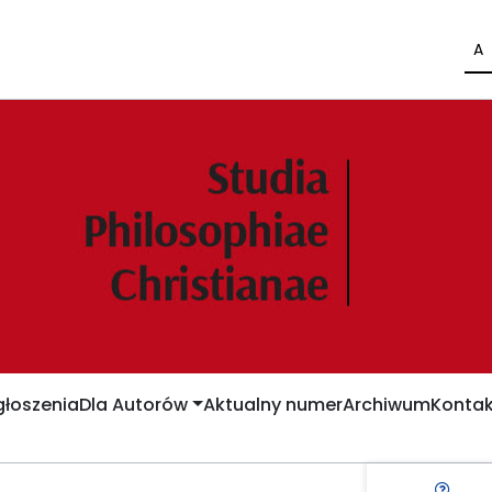
A
łoszenia
Dla Autorów
Aktualny numer
Archiwum
Kontak