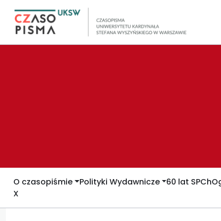
O czasopiśmie
Polityki Wydawnicze
60 lat SPCh
Og
X