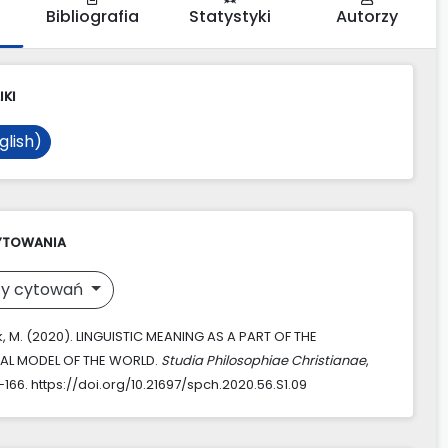
Bibliografia
Statystyki
Autorzy
IKI
glish)
YTOWANIA
y cytowań
, M. (2020). LINGUISTIC MEANING AS A PART OF THE
L MODEL OF THE WORLD.
Studia Philosophiae Christianae
,
9–166. https://doi.org/10.21697/spch.2020.56.S1.09