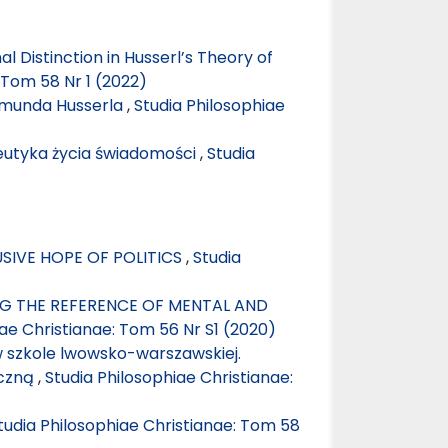
al Distinction in Husserl’s Theory of
 Tom 58 Nr 1 (2022)
dmunda Husserla
,
Studia Philosophiae
utyka życia świadomości
,
Studia
USIVE HOPE OF POLITICS
,
Studia
G THE REFERENCE OF MENTAL AND
iae Christianae: Tom 56 Nr S1 (2020)
szkole lwowsko-warszawskiej.
yczną
,
Studia Philosophiae Christianae:
tudia Philosophiae Christianae: Tom 58