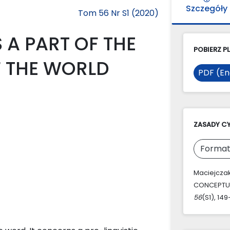
Szczegóły
Tom 56 Nr S1 (2020)
 A PART OF THE
POBIERZ PL
 THE WORLD
PDF (En
ZASADY C
Format
Maciejczak
CONCEPTUA
56
(S1), 14