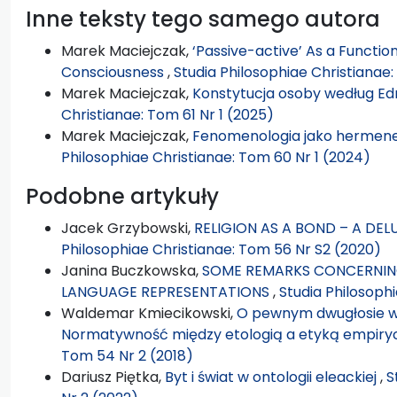
Inne teksty tego samego autora
Marek Maciejczak,
‘Passive-active’ As a Function
Consciousness
,
Studia Philosophiae Christianae:
Marek Maciejczak,
Konstytucja osoby według E
Christianae: Tom 61 Nr 1 (2025)
Marek Maciejczak,
Fenomenologia jako hermene
Philosophiae Christianae: Tom 60 Nr 1 (2024)
Podobne artykuły
Jacek Grzybowski,
RELIGION AS A BOND – A DEL
Philosophiae Christianae: Tom 56 Nr S2 (2020)
Janina Buczkowska,
SOME REMARKS CONCERNIN
LANGUAGE REPRESENTATIONS
,
Studia Philosoph
Waldemar Kmiecikowski,
O pewnym dwugłosie w 
Normatywność między etologią a etyką empir
Tom 54 Nr 2 (2018)
Dariusz Piętka,
Byt i świat w ontologii eleackiej
,
S