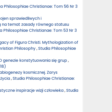
ia Philosophiae Christianae: Tom 56 Nr 3
Wojen sprawiedliwych i
ag na temat zasady równego statusu
ia Philosophiae Christianae: Tom 53 Nr 3
cy of Figura Christi. Mythologization of
hristian Philosophy
,
Studia Philosophiae
 O genezie konstytuowania się grup
,
018)
 abiogenezy kosmicznej. Zarys
 życia
,
Studia Philosophiae Christianae:
tyczne inspiracje wizji człowieka
,
Studia