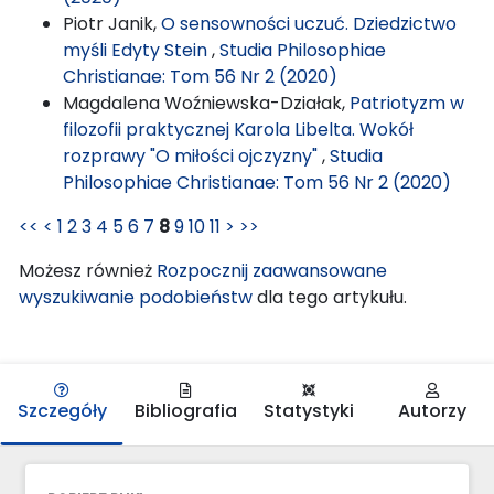
Piotr Janik,
O sensowności uczuć. Dziedzictwo
myśli Edyty Stein
,
Studia Philosophiae
Christianae: Tom 56 Nr 2 (2020)
Magdalena Woźniewska-Działak,
Patriotyzm w
filozofii praktycznej Karola Libelta. Wokół
rozprawy "O miłości ojczyzny"
,
Studia
Philosophiae Christianae: Tom 56 Nr 2 (2020)
<<
<
1
2
3
4
5
6
7
8
9
10
11
>
>>
Możesz również
Rozpocznij zaawansowane
wyszukiwanie podobieństw
dla tego artykułu.
Szczegóły
Bibliografia
Statystyki
Autorzy