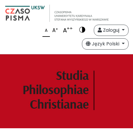
++
A
+
A
Zaloguj
A
Język Polski