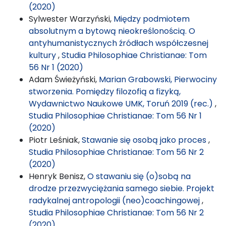
(2020)
Sylwester Warzyński,
Między podmiotem
absolutnym a bytową nieokreślonością. O
antyhumanistycznych źródłach współczesnej
kultury
,
Studia Philosophiae Christianae: Tom
56 Nr 1 (2020)
Adam Świeżyński,
Marian Grabowski, Pierwociny
stworzenia. Pomiędzy filozofią a fizyką,
Wydawnictwo Naukowe UMK, Toruń 2019 (rec.)
,
Studia Philosophiae Christianae: Tom 56 Nr 1
(2020)
Piotr Leśniak,
Stawanie się osobą jako proces
,
Studia Philosophiae Christianae: Tom 56 Nr 2
(2020)
Henryk Benisz,
O stawaniu się (o)sobą na
drodze przezwyciężania samego siebie. Projekt
radykalnej antropologii (neo)coachingowej
,
Studia Philosophiae Christianae: Tom 56 Nr 2
(2020)