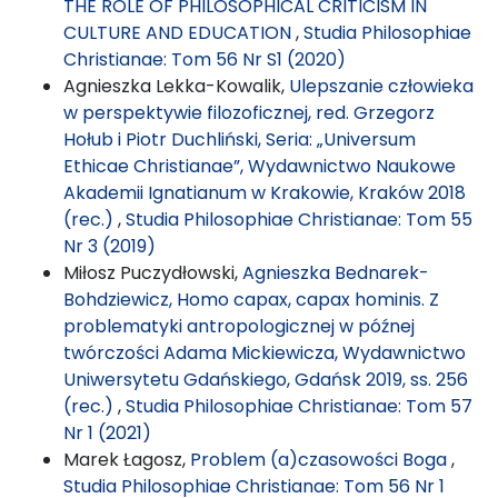
THE ROLE OF PHILOSOPHICAL CRITICISM IN
CULTURE AND EDUCATION
,
Studia Philosophiae
Christianae: Tom 56 Nr S1 (2020)
Agnieszka Lekka-Kowalik,
Ulepszanie człowieka
w perspektywie filozoficznej, red. Grzegorz
Hołub i Piotr Duchliński, Seria: „Universum
Ethicae Christianae”, Wydawnictwo Naukowe
Akademii Ignatianum w Krakowie, Kraków 2018
(rec.)
,
Studia Philosophiae Christianae: Tom 55
Nr 3 (2019)
Miłosz Puczydłowski,
Agnieszka Bednarek-
Bohdziewicz, Homo capax, capax hominis. Z
problematyki antropologicznej w późnej
twórczości Adama Mickiewicza, Wydawnictwo
Uniwersytetu Gdańskiego, Gdańsk 2019, ss. 256
(rec.)
,
Studia Philosophiae Christianae: Tom 57
Nr 1 (2021)
Marek Łagosz,
Problem (a)czasowości Boga
,
Studia Philosophiae Christianae: Tom 56 Nr 1