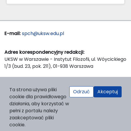
E-mail:
spch@uksw.edu.pl
Adres korespondencyjny redakcji:
UKSW w Warszawie - Instytut Filozofii, ul. Wóycickiego
1/3 (bud. 23, pok. 211), 01-938 Warszawa
Wydawca:
Ta strona używa pliki
Odrzuć
Akceptuj
Wydawnictwo Naukowe UKSW, ul. Dewajtis 5, domek
cookie dla prawidłowego
nr 2, 01-815 Warszawa
działania, aby korzystać w
Strona WWW Wydawnictwa
pełni z portalu należy
e-mail:
wydawnictwo@uksw.edu.pl
zaakceptować pliki
cookie.