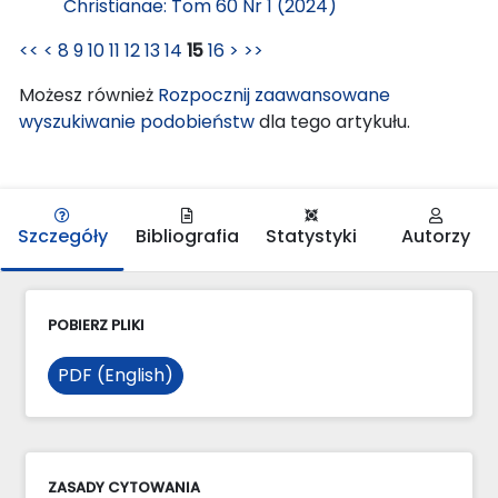
Christianae: Tom 60 Nr 1 (2024)
<<
<
8
9
10
11
12
13
14
15
16
>
>>
Możesz również
Rozpocznij zaawansowane
wyszukiwanie podobieństw
dla tego artykułu.
Szczegóły
Bibliografia
Statystyki
Autorzy
POBIERZ PLIKI
PDF (English)
ZASADY CYTOWANIA