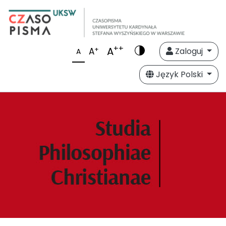
++
A
+
A
Zaloguj
A
Język Polski