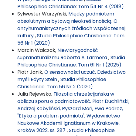
Philosophiae Christianae: Tom 54 Nr 4 (2018)
Sylwester Warzyński,
Między podmiotem
absolutnym a bytową nieokreślonością. O
antyhumanistycznych źródłach współczesnej
kultury
,
Studia Philosophiae Christianae: Tom
56 Nr 1 (2020)
Marcin Walczak,
Niewiarygodność
supranaturalizmu Roberta A. Larmera
,
Studia
Philosophiae Christianae: Tom 61 Nr 1 (2025)
Piotr Janik,
O sensowności uczuć. Dziedzictwo
myśli Edyty Stein
,
Studia Philosophiae
Christianae: Tom 56 Nr 2 (2020)
Julia Rejewska,
Filozofia chrześcijańska w
obliczu sporu o podmiotowość. Piotr Duchliński,
Andrzej Kobyliński, Ryszard Moń, Ewa Podrez,
"Etyka a problem podmiotu", Wydawnictwo
Naukowe Akademii Ignatianum w Krakowie,
Kraków 2022, ss. 287
,
Studia Philosophiae