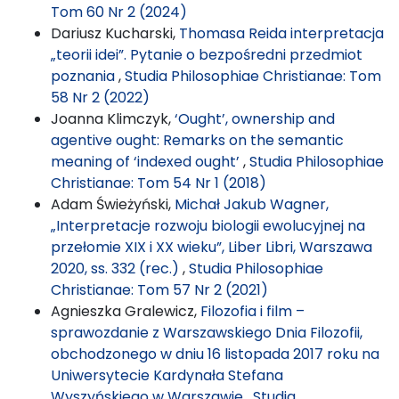
Tom 60 Nr 2 (2024)
Dariusz Kucharski,
Thomasa Reida interpretacja
„teorii idei”. Pytanie o bezpośredni przedmiot
poznania
,
Studia Philosophiae Christianae: Tom
58 Nr 2 (2022)
Joanna Klimczyk,
‘Ought’, ownership and
agentive ought: Remarks on the semantic
meaning of ‘indexed ought’
,
Studia Philosophiae
Christianae: Tom 54 Nr 1 (2018)
Adam Świeżyński,
Michał Jakub Wagner,
„Interpretacje rozwoju biologii ewolucyjnej na
przełomie XIX i XX wieku”, Liber Libri, Warszawa
2020, ss. 332 (rec.)
,
Studia Philosophiae
Christianae: Tom 57 Nr 2 (2021)
Agnieszka Gralewicz,
Filozofia i film –
sprawozdanie z Warszawskiego Dnia Filozofii,
obchodzonego w dniu 16 listopada 2017 roku na
Uniwersytecie Kardynała Stefana
Wyszyńskiego w Warszawie
,
Studia