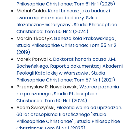
Philosophiae Christianae: Tom 61 Nr 1 (2025)
Michał Gołda,
Karol Linneusz jako badacz i
twórca społeczności badaczy. Szkic
filozoficzno-historyczny
,
Studia Philosophiae
Christianae: Tom 60 Nr 2 (2024)
Marcin Tkaczyk,
Geneza koła krakowskiego
,
Studia Philosophiae Christianae: Tom 55 Nr 2
(2019)
Marek Porwolik,
Doktorat honoris causa J.M.
Bocheńskiego. Raport z dokumentacji Akademii
Teologii Katolickiej w Warszawie
,
Studia
Philosophiae Christianae: Tom 57 Nr 1 (2021)
Przemysław R. Nowakowski,
Wzorce poznania
rozproszonego
,
Studia Philosophiae
Christianae: Tom 60 Nr 1 (2024)
Adam Świeżyński,
Filozofia wolna od uprzedzeń.
60 lat czasopisma filozoficznego "Studia
Philosophiae Christianae"
,
Studia Philosophiae
Christianae: Tom 61 Nr 1 (2025)