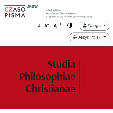
++
A
+
A
Zaloguj
A
Język Polski