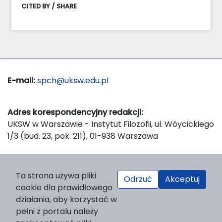
CITED BY / SHARE
E-mail:
spch@uksw.edu.pl
Adres korespondencyjny redakcji:
UKSW w Warszawie - Instytut Filozofii, ul. Wóycickiego
1/3 (bud. 23, pok. 211), 01-938 Warszawa
Wydawca:
Ta strona używa pliki
Odrzuć
Akceptuj
Wydawnictwo Naukowe UKSW, ul. Dewajtis 5, domek
cookie dla prawidłowego
nr 2, 01-815 Warszawa
działania, aby korzystać w
Strona WWW Wydawnictwa
pełni z portalu należy
e-mail:
wydawnictwo@uksw.edu.pl