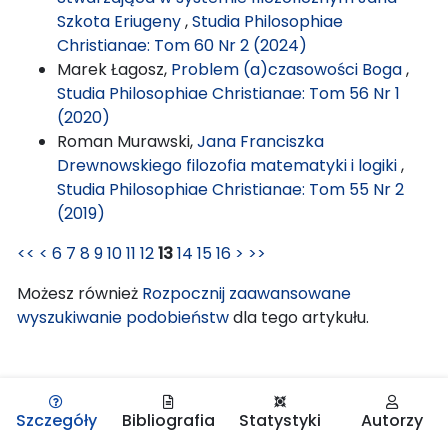
Szkota Eriugeny
,
Studia Philosophiae
Christianae: Tom 60 Nr 2 (2024)
Marek Łagosz,
Problem (a)czasowości Boga
,
Studia Philosophiae Christianae: Tom 56 Nr 1
(2020)
Roman Murawski,
Jana Franciszka
Drewnowskiego filozofia matematyki i logiki
,
Studia Philosophiae Christianae: Tom 55 Nr 2
(2019)
<<
<
6
7
8
9
10
11
12
13
14
15
16
>
>>
Możesz również
Rozpocznij zaawansowane
wyszukiwanie podobieństw
dla tego artykułu.
Szczegóły
Bibliografia
Statystyki
Autorzy