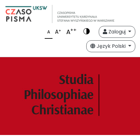
++
A
+
A
Zaloguj
A
Język Polski