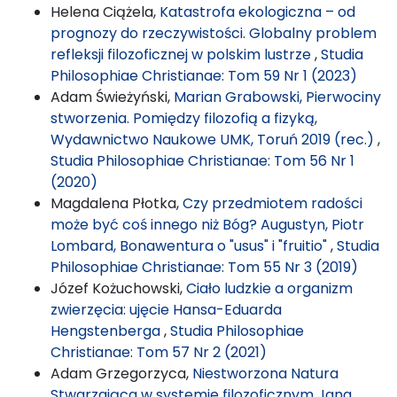
Helena Ciążela,
Katastrofa ekologiczna – od
prognozy do rzeczywistości. Globalny problem
refleksji filozoficznej w polskim lustrze
,
Studia
Philosophiae Christianae: Tom 59 Nr 1 (2023)
Adam Świeżyński,
Marian Grabowski, Pierwociny
stworzenia. Pomiędzy filozofią a fizyką,
Wydawnictwo Naukowe UMK, Toruń 2019 (rec.)
,
Studia Philosophiae Christianae: Tom 56 Nr 1
(2020)
Magdalena Płotka,
Czy przedmiotem radości
może być coś innego niż Bóg? Augustyn, Piotr
Lombard, Bonawentura o "usus" i "fruitio"
,
Studia
Philosophiae Christianae: Tom 55 Nr 3 (2019)
Józef Kożuchowski,
Ciało ludzkie a organizm
zwierzęcia: ujęcie Hansa-Eduarda
Hengstenberga
,
Studia Philosophiae
Christianae: Tom 57 Nr 2 (2021)
Adam Grzegorzyca,
Niestworzona Natura
Stwarzająca w systemie filozoficznym Jana