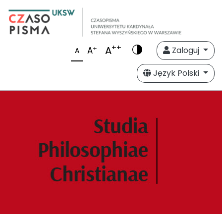
++
A
+
A
Zaloguj
A
Język Polski