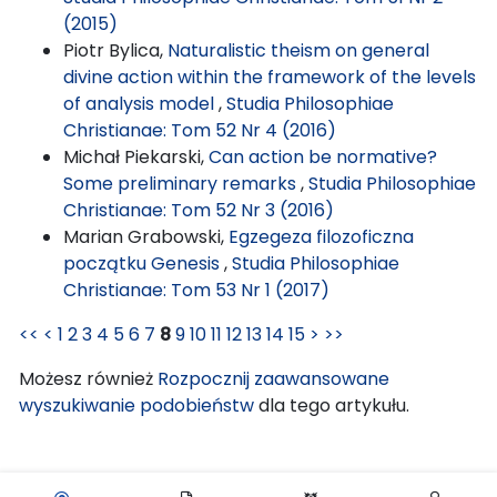
(2015)
Piotr Bylica,
Naturalistic theism on general
divine action within the framework of the levels
of analysis model
,
Studia Philosophiae
Christianae: Tom 52 Nr 4 (2016)
Michał Piekarski,
Can action be normative?
Some preliminary remarks
,
Studia Philosophiae
Christianae: Tom 52 Nr 3 (2016)
Marian Grabowski,
Egzegeza filozoficzna
początku Genesis
,
Studia Philosophiae
Christianae: Tom 53 Nr 1 (2017)
<<
<
1
2
3
4
5
6
7
8
9
10
11
12
13
14
15
>
>>
Możesz również
Rozpocznij zaawansowane
wyszukiwanie podobieństw
dla tego artykułu.