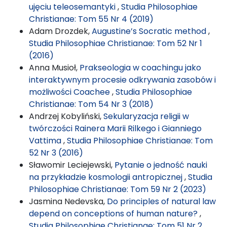
ujęciu teleosemantyki
,
Studia Philosophiae
Christianae: Tom 55 Nr 4 (2019)
Adam Drozdek,
Augustine’s Socratic method
,
Studia Philosophiae Christianae: Tom 52 Nr 1
(2016)
Anna Musioł,
Prakseologia w coachingu jako
interaktywnym procesie odkrywania zasobów i
możliwości Coachee
,
Studia Philosophiae
Christianae: Tom 54 Nr 3 (2018)
Andrzej Kobyliński,
Sekularyzacja religii w
twórczości Rainera Marii Rilkego i Gianniego
Vattima
,
Studia Philosophiae Christianae: Tom
52 Nr 3 (2016)
Sławomir Leciejewski,
Pytanie o jedność nauki
na przykładzie kosmologii antropicznej
,
Studia
Philosophiae Christianae: Tom 59 Nr 2 (2023)
Jasmina Nedevska,
Do principles of natural law
depend on conceptions of human nature?
,
Studia Philosophiae Christianae: Tom 51 Nr 2