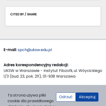
CITED BY / SHARE
E-mail:
spch@uksw.edu.pl
Adres korespondencyjny redakcji:
UKSW w Warszawie - Instytut Filozofii, ul. Wóycickiego
1/3 (bud. 23, pok. 211), 01-938 Warszawa
Wydawca:
Ta strona używa pliki
Odrzuć
Akceptuj
Wydawnictwo Naukowe UKSW, ul. Dewajtis 5, domek
cookie dla prawidłowego
nr 2, 01-815 Warszawa