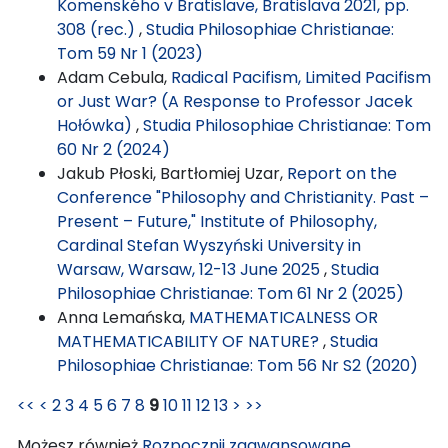
Komenského v Bratislave, Bratislava 2021, pp.
308 (rec.)
,
Studia Philosophiae Christianae:
Tom 59 Nr 1 (2023)
Adam Cebula,
Radical Pacifism, Limited Pacifism
or Just War? (A Response to Professor Jacek
Hołówka)
,
Studia Philosophiae Christianae: Tom
60 Nr 2 (2024)
Jakub Płoski, Bartłomiej Uzar,
Report on the
Conference "Philosophy and Christianity. Past –
Present – Future," Institute of Philosophy,
Cardinal Stefan Wyszyński University in
Warsaw, Warsaw, 12-13 June 2025
,
Studia
Philosophiae Christianae: Tom 61 Nr 2 (2025)
Anna Lemańska,
MATHEMATICALNESS OR
MATHEMATICABILITY OF NATURE?
,
Studia
Philosophiae Christianae: Tom 56 Nr S2 (2020)
<<
<
2
3
4
5
6
7
8
9
10
11
12
13
>
>>
Możesz również
Rozpocznij zaawansowane