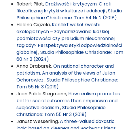
Robert Piłat,
Drażliwość i krytycyzm. O roli
filozoficznej krytyki w kulturze i edukacji
,
Studia
Philosophiae Christianae: Tom 54 Nr 2 (2018)
Helena Ciążela,
Konflikt wokół kwestii
ekologicznych – zdynamizowanie ludzkiej
podmiotowości czy preludium nieuchronnej
zagłady? Perspektywa etyki odpowiedzialności
globalnej
,
Studia Philosophiae Christianae: Tom
60 Nr 2 (2024)
Anna Drabarek,
On national character and
patriotism. An analysis of the views of Julian
Ochorowicz
,
Studia Philosophiae Christianae:
Tom 55 Nr 3 (2019)
Juan Pablo Stegmann,
How realism promotes
better social outcomes than empiricism and
subjective idealism
,
Studia Philosophiae
Christianae: Tom 55 Nr 3 (2019)
Janusz Wesserling,
A three-valued doxastic
logic based on Kleene’s and Bochvar’s ideas
,