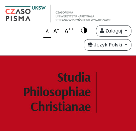
++
A
+
A
Zaloguj
A
Język Polski