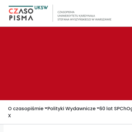
O czasopiśmie
Polityki Wydawnicze
60 lat SPCh
Og
X