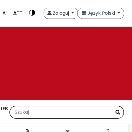
++
A
+
A
Zaloguj
Język Polski
t
FB