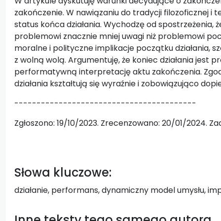
W artykule dyskutuję warunki decydujące o zakończeniu
zakończenie. W nawiązaniu do tradycji filozoficznej i
status końca działania. Wychodzę od spostrzeżenia, że
problemowi znacznie mniej uwagi niż problemowi pocz
moralne i polityczne implikacje początku działania, 
z wolną wolą. Argumentuję, że koniec działania jest
performatywną interpretację aktu zakończenia. Zgodn
działania kształtują się wyraźnie i zobowiązująco dopier
-----------------------------------------
Zgłoszono: 19/10/2023. Zrecenzowano: 20/01/2024. Za
Słowa kluczowe:
działanie, performans, dynamiczny model umysłu, im
Inne teksty tego samego autora