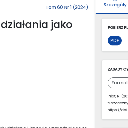
Szczegóły
Tom 60 Nr 1 (2024)
 działania jako
POBIERZ PL
PDF
ZASADY C
Format
Piłat, R. (
filozoficzn
https://do