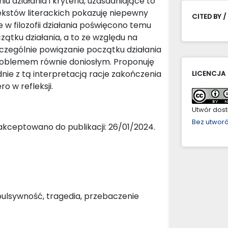
 działania i kryteria, uzasadniające to
 tekstów literackich pokazuję niepewny
CITED BY /
 w filozofii działania poświęcono temu
ątku działania, a to ze względu na
szczególnie powiązanie początku działania
 problemem równie doniosłym. Proponuję
ie z tą interpretacją racje zakończenia
LICENCJA
o w refleksji.
Utwór dostę
Bez utwor
akceptowano do publikacji: 26/01/2024.
pulsywność, tragedia, przebaczenie