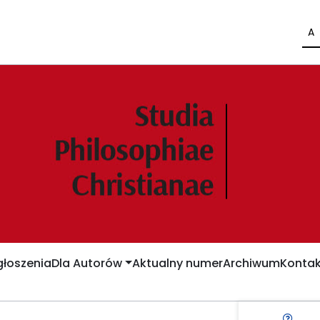
A
łoszenia
Dla Autorów
Aktualny numer
Archiwum
Kontak