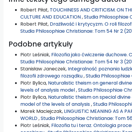
Robert Piłat,
TOUCHINESS AND CRITICISM. ON THE
CULTURE AND EDUCATION
,
Studia Philosophiae 
Robert Piłat,
Drażliwość i krytycyzm. O roli filozof
Studia Philosophiae Christianae: Tom 54 Nr 2 (20
Podobne artykuły
Piotr Leśniak,
Filozofia jako ćwiczenie duchowe. 
Studia Philosophiae Christianae: Tom 54 Nr 3 (20
Stanisław Janeczek,
Integralność poznania ludzki
filozofii zdrowego rozsądku
,
Studia Philosophiae 
Piotr Bylica,
Naturalistic theism on general divin
levels of analysis model
,
Studia Philosophiae Chr
Piotr Bylica,
Naturalistic theism on special divin
model of the levels of analysis
,
Studia Philosophi
Marek Maciejczak,
LINGUISTIC MEANING AS A P
WORLD
,
Studia Philosophiae Christianae: Tom 56
Piotr Leśniak,
Filozofia tu i teraz. Ontologia pro