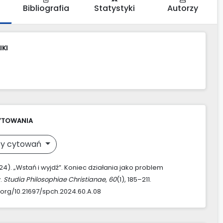
Bibliografia
Statystyki
Autorzy
IKI
YTOWANIA
y cytowań
2024). „Wstań i wyjdź”. Koniec działania jako problem
y.
Studia Philosophiae Christianae
,
60
(1), 185–211.
i.org/10.21697/spch.2024.60.A.08