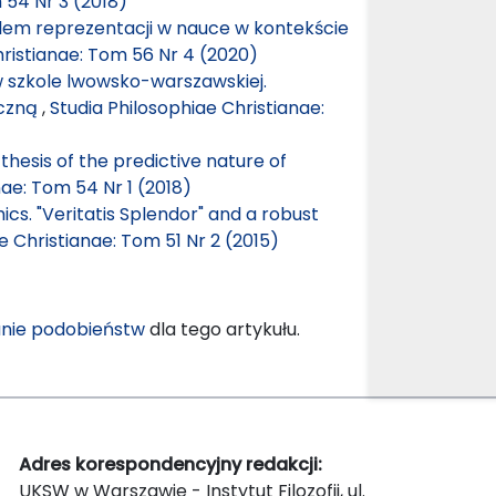
 54 Nr 3 (2018)
blem reprezentacji w nauce w kontekście
hristianae: Tom 56 Nr 4 (2020)
szkole lwowsko-warszawskiej.
yczną
,
Studia Philosophiae Christianae:
hesis of the predictive nature of
nae: Tom 54 Nr 1 (2018)
hics. "Veritatis Splendor" and a robust
e Christianae: Tom 51 Nr 2 (2015)
nie podobieństw
dla tego artykułu.
Adres korespondencyjny redakcji:
UKSW w Warszawie - Instytut Filozofii, ul.