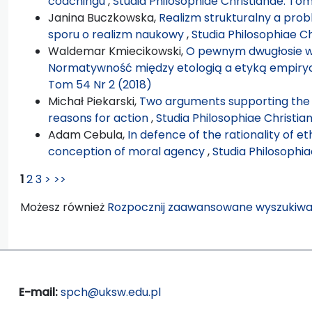
coachingu
,
Studia Philosophiae Christianae: Tom
Janina Buczkowska,
Realizm strukturalny a pro
sporu o realizm naukowy
,
Studia Philosophiae C
Waldemar Kmiecikowski,
O pewnym dwugłosie w 
Normatywność między etologią a etyką empir
Tom 54 Nr 2 (2018)
Michał Piekarski,
Two arguments supporting the t
reasons for action
,
Studia Philosophiae Christia
Adam Cebula,
In defence of the rationality of et
conception of moral agency
,
Studia Philosophia
1
2
3
>
>>
Możesz również
Rozpocznij zaawansowane wyszukiwa
E-mail:
spch@uksw.edu.pl