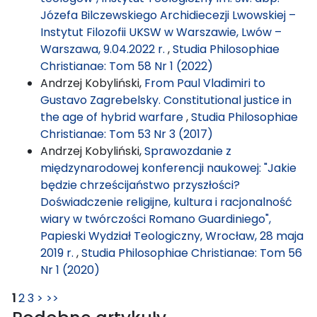
Józefa Bilczewskiego Archidiecezji Lwowskiej –
Instytut Filozofii UKSW w Warszawie, Lwów –
Warszawa, 9.04.2022 r.
,
Studia Philosophiae
Christianae: Tom 58 Nr 1 (2022)
Andrzej Kobyliński,
From Paul Vladimiri to
Gustavo Zagrebelsky. Constitutional justice in
the age of hybrid warfare
,
Studia Philosophiae
Christianae: Tom 53 Nr 3 (2017)
Andrzej Kobyliński,
Sprawozdanie z
międzynarodowej konferencji naukowej: "Jakie
będzie chrześcijaństwo przyszłości?
Doświadczenie religijne, kultura i racjonalność
wiary w twórczości Romano Guardiniego",
Papieski Wydział Teologiczny, Wrocław, 28 maja
2019 r.
,
Studia Philosophiae Christianae: Tom 56
Nr 1 (2020)
1
2
3
>
>>