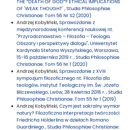
THE “DEATH OF GOD”? ETHICAL IMPLICATIONS
OF 'WEAK THOUGHT'
,
Studia Philosophiae
Christianae: Tom 56 Nr S2 (2020)
Andrzej Kobyliński,
Sprawozdanie z
międzynarodowej konferencji naukowej nt.
"Przyrodoznawstwo – Filozofia – Teologia.
Obszary i perspektywy dialogu", Uniwersytet
Kardynała Stefana Wyszyńskiego, Warszawa,
15–16 października 2019 r.
,
Studia Philosophiae
Christianae: Tom 56 Nr 1 (2020)
Andrzej Kobyliński,
Sprawozdanie z XVIII
sympozjum filozoficznego nt. Filozofia dla
teologów, Instytut Teologiczny im. Św. Józefa
Bilczewskiego, Lwów, 28 kwietnia 2018 r.
,
Studia
Philosophiae Christianae: Tom 55 Nr 1 (2019)
Andrzej Kobyliński,
Czym jest sakralny wymiar
natury? Filozoficzna interpretacja twórczości
Friedricha Hölderlina w dziełach Romano
Guardiniego
,
Studia Philosophiae Christianae: