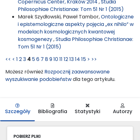
Copernicus Center, Kraków 2014
,
Studia
Philosophiae Christianae: Tom 51 Nr 1 (2015)
Marek Szydłowski, Paweł Tambor,
Ontologiczne
i epistemologiczne aspekty pojęcia „ex nihilo” w
modelach kosmologicznych kwantowej
kosmogenezy
,
Studia Philosophiae Christianae:
Tom 51 Nr 1 (2015)
<<
<
1
2
3
4
5
6
7
8
9
10
11
12
13
14
15
>
>>
Możesz również
Rozpocznij zaawansowane
wyszukiwanie podobieństw
dla tego artykułu.
Szczegóły
Bibliografia
Statystyki
Autorzy
POBIERZ PLIKI