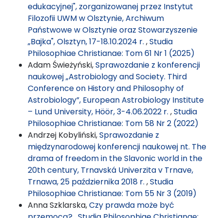
edukacyjnej", zorganizowanej przez Instytut
Filozofii UWM w Olsztynie, Archiwum
Państwowe w Olsztynie oraz Stowarzyszenie
„Bajka", Olsztyn, 17-18.10.2024 r.
,
Studia
Philosophiae Christianae: Tom 61 Nr 1 (2025)
Adam Świeżyński,
Sprawozdanie z konferencji
naukowej „Astrobiology and Society. Third
Conference on History and Philosophy of
Astrobiology”, European Astrobiology Institute
– Lund University, Höör, 3-4.06.2022 r.
,
Studia
Philosophiae Christianae: Tom 58 Nr 2 (2022)
Andrzej Kobyliński,
Sprawozdanie z
międzynarodowej konferencji naukowej nt. The
drama of freedom in the Slavonic world in the
20th century, Trnavská Univerzita v Trnave,
Trnawa, 25 października 2018 r.
,
Studia
Philosophiae Christianae: Tom 55 Nr 3 (2019)
Anna Szklarska,
Czy prawda może być
przemocą?
,
Studia Philosophiae Christianae: