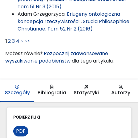
Tom 51 Nr 3 (2015)
Adam Grzegorzyca,
Eriugeny ontologiczna
koncepcja rzeczywistości
,
Studia Philosophiae
Christianae: Tom 52 Nr 2 (2016)
1
2
3
4
>
>>
Możesz również
Rozpocznij zaawansowane
wyszukiwanie podobieństw
dla tego artykułu.
Szczegóły
Bibliografia
Statystyki
Autorzy
POBIERZ PLIKI
PDF