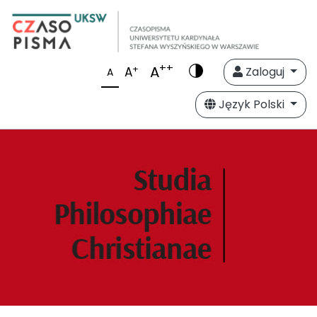
++
A
+
A
Zaloguj
A
Język Polski