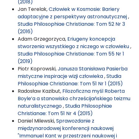
(2018)
Jan Terelak,
Człowiek w Kosmosie: Bariery
adaptacyjne z perspektywy astronautycznej
,
Studia Philosophiae Christianae: Tom 52 Nr 3
(2016)
Adam Grzegorzyca,
Eriugeny koncepcja
stworzenia wszystkiego z niczego w człowieku
,
Studia Philosophiae Christianae: Tom 55 Nr 1
(2019)
Piotr Koprowski,
Janusza Stanisława Pasierba
mistyczne inspiracje wizji człowieka
,
Studia
Philosophiae Christianae: Tom 51 Nr 1 (2015)
Radosław Kazibut,
Filozoficzna myśl Roberta
Boyle’a a stanowisko chrześcijańskiego teizmu
naturalistycznego
,
Studia Philosophiae
Christianae: Tom 51 Nr 4 (2015)
Daniel Milewski,
Sprawozdanie z
międzynarodowej konferencji naukowej
"Immanuel Kant w przestrzeni naukowej i