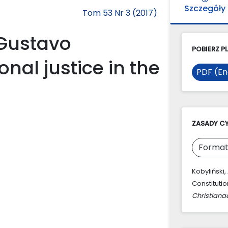
Szczegóły
Tom 53 Nr 3 (2017)
 Gustavo
POBIERZ PL
nal justice in the
PDF (En
ZASADY C
Format
Kobyliński,
Constitutio
Christiana