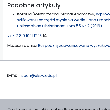
Podobne artykuły
Kordula Świętorzecka, Michał Adamczyk,
Wprowa
szlifowaniu narzędzi myślenia wedle Jana Fran
Philosophiae Christianae: Tom 55 Nr 2 (2019)
<<
<
7
8
9
10
11
12
13
14
Możesz również
Rozpocznij zaawansowane wyszukiwa
E-mail:
spch@uksw.edu.pl
Ta strona używa pliki cookie dla prawidłowego działan