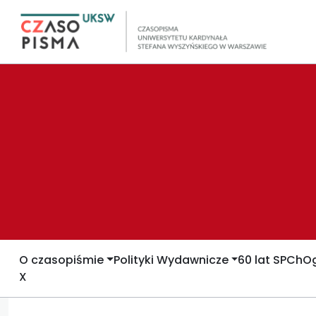
O czasopiśmie
Polityki Wydawnicze
60 lat SPCh
Og
X