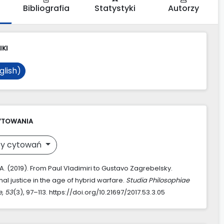
Bibliografia
Statystyki
Autorzy
IKI
glish)
YTOWANIA
y cytowań
 A. (2019). From Paul Vladimiri to Gustavo Zagrebelsky.
nal justice in the age of hybrid warfare.
Studia Philosophiae
e
,
53
(3), 97–113. https://doi.org/10.21697/2017.53.3.05