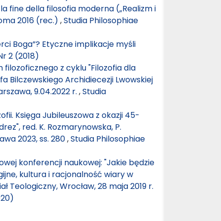
 la fine della filosofia moderna („Realizm i
Roma 2016 (rec.)
,
Studia Philosophiae
ci Boga”? Etyczne implikacje myśli
Nr 2 (2018)
ilozoficznego z cyklu "Filozofia dla
efa Bilczewskiego Archidiecezji Lwowskiej
arszawa, 9.04.2022 r.
,
Studia
ozofii. Księga Jubileuszowa z okazji 45-
rez", red. K. Rozmarynowska, P.
wa 2023, ss. 280
,
Studia Philosophiae
ej konferencji naukowej: "Jakie będzie
jne, kultura i racjonalność wiary w
ł Teologiczny, Wrocław, 28 maja 2019 r.
020)