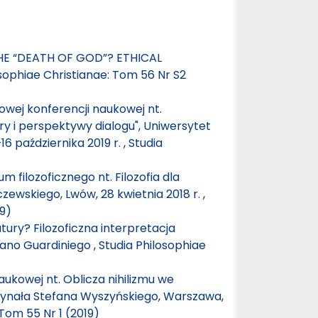
E “DEATH OF GOD”? ETHICAL
osophiae Christianae: Tom 56 Nr S2
wej konferencji naukowej nt.
ry i perspektywy dialogu", Uniwersytet
6 października 2019 r.
,
Studia
 filozoficznego nt. Filozofia dla
czewskiego, Lwów, 28 kwietnia 2018 r.
,
19)
ury? Filozoficzna interpretacja
omano Guardiniego
,
Studia Philosophiae
ukowej nt. Oblicza nihilizmu we
ardynała Stefana Wyszyńskiego, Warszawa,
 Tom 55 Nr 1 (2019)