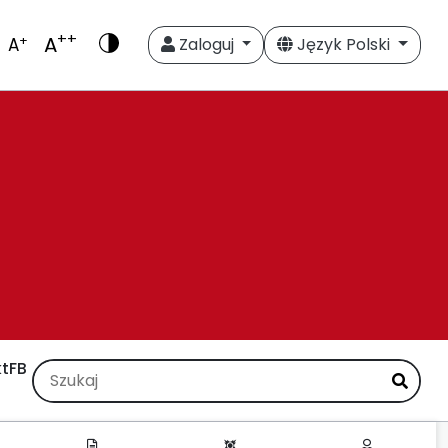
++
A
+
A
Zaloguj
Język Polski
t
FB