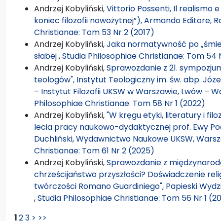
Andrzej Kobyliński,
Vittorio Possenti, Il realismo e
koniec filozofii nowożytnej”), Armando Editore, 
Christianae: Tom 53 Nr 2 (2017)
Andrzej Kobyliński,
Jaka normatywność po „śmier
słabej
,
Studia Philosophiae Christianae: Tom 54 
Andrzej Kobyliński,
Sprawozdanie z 21. sympozjum f
teologów", Instytut Teologiczny im. św. abp. Józ
– Instytut Filozofii UKSW w Warszawie, Lwów – W
Philosophiae Christianae: Tom 58 Nr 1 (2022)
Andrzej Kobyliński,
"W kręgu etyki, literatury i fil
lecia pracy naukowo-dydaktycznej prof. Ewy Pod
Duchliński, Wydawnictwo Naukowe UKSW, Warsza
Christianae: Tom 61 Nr 2 (2025)
Andrzej Kobyliński,
Sprawozdanie z międzynarodow
chrześcijaństwo przyszłości? Doświadczenie religi
twórczości Romano Guardiniego", Papieski Wydzia
,
Studia Philosophiae Christianae: Tom 56 Nr 1 (2
1
2
3
>
>>