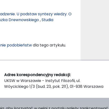
dzenie. U podstaw syntezy wiedzy. O
ciszka Drewnowskiego
,
Studia
nie podobieństw
dla tego artykułu.
Adres korespondencyjny redakcji:
UKSW w Warszawie - Instytut Filozofii, ul.
Wóycickiego 1/3 (bud. 23, pok. 211), 01-938 Warszawa
ia, aby korzystać w pełni z portalu należy zaakceptować p