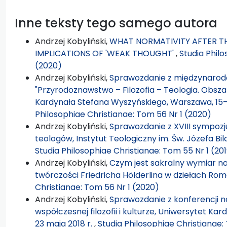
Inne teksty tego samego autora
Andrzej Kobyliński,
WHAT NORMATIVITY AFTER TH
IMPLICATIONS OF 'WEAK THOUGHT'
,
Studia Phil
(2020)
Andrzej Kobyliński,
Sprawozdanie z międzynarodo
"Przyrodoznawstwo – Filozofia – Teologia. Obsza
Kardynała Stefana Wyszyńskiego, Warszawa, 15–1
Philosophiae Christianae: Tom 56 Nr 1 (2020)
Andrzej Kobyliński,
Sprawozdanie z XVIII sympozjum
teologów, Instytut Teologiczny im. Św. Józefa Bil
Studia Philosophiae Christianae: Tom 55 Nr 1 (20
Andrzej Kobyliński,
Czym jest sakralny wymiar nat
twórczości Friedricha Hölderlina w dziełach R
Christianae: Tom 56 Nr 1 (2020)
Andrzej Kobyliński,
Sprawozdanie z konferencji na
współczesnej filozofii i kulturze, Uniwersytet K
23 maja 2018 r.
,
Studia Philosophiae Christianae: