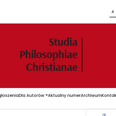
A
łoszenia
Dla Autorów
Aktualny numer
Archiwum
Kontak