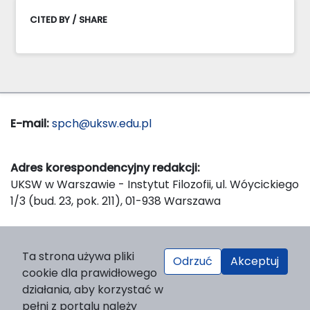
CITED BY / SHARE
E-mail:
spch@uksw.edu.pl
Adres korespondencyjny redakcji:
UKSW w Warszawie - Instytut Filozofii, ul. Wóycickiego
1/3 (bud. 23, pok. 211), 01-938 Warszawa
Wydawca:
Ta strona używa pliki
Odrzuć
Akceptuj
Wydawnictwo Naukowe UKSW, ul. Dewajtis 5, domek
cookie dla prawidłowego
nr 2, 01-815 Warszawa
działania, aby korzystać w
Strona WWW Wydawnictwa
pełni z portalu należy