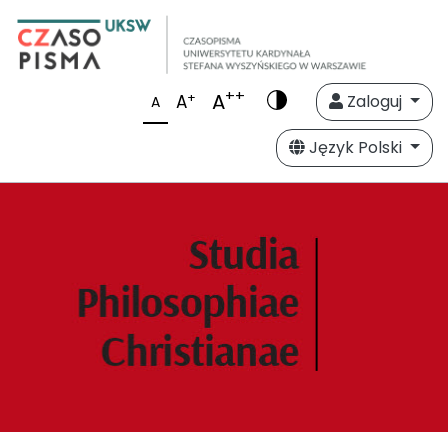
++
A
+
A
Zaloguj
A
Język Polski