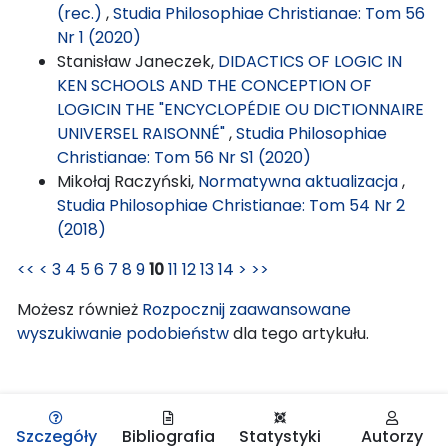
(rec.)
,
Studia Philosophiae Christianae: Tom 56
Nr 1 (2020)
Stanisław Janeczek,
DIDACTICS OF LOGIC IN
KEN SCHOOLS AND THE CONCEPTION OF
LOGICIN THE "ENCYCLOPÉDIE OU DICTIONNAIRE
UNIVERSEL RAISONNÉ"
,
Studia Philosophiae
Christianae: Tom 56 Nr S1 (2020)
Mikołaj Raczyński,
Normatywna aktualizacja
,
Studia Philosophiae Christianae: Tom 54 Nr 2
(2018)
<<
<
3
4
5
6
7
8
9
10
11
12
13
14
>
>>
Możesz również
Rozpocznij zaawansowane
wyszukiwanie podobieństw
dla tego artykułu.
Szczegóły
Bibliografia
Statystyki
Autorzy