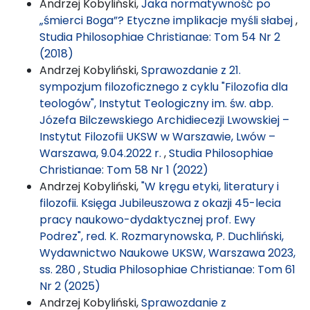
Andrzej Kobyliński,
Jaka normatywność po
„śmierci Boga”? Etyczne implikacje myśli słabej
,
Studia Philosophiae Christianae: Tom 54 Nr 2
(2018)
Andrzej Kobyliński,
Sprawozdanie z 21.
sympozjum filozoficznego z cyklu "Filozofia dla
teologów", Instytut Teologiczny im. św. abp.
Józefa Bilczewskiego Archidiecezji Lwowskiej –
Instytut Filozofii UKSW w Warszawie, Lwów –
Warszawa, 9.04.2022 r.
,
Studia Philosophiae
Christianae: Tom 58 Nr 1 (2022)
Andrzej Kobyliński,
"W kręgu etyki, literatury i
filozofii. Księga Jubileuszowa z okazji 45-lecia
pracy naukowo-dydaktycznej prof. Ewy
Podrez", red. K. Rozmarynowska, P. Duchliński,
Wydawnictwo Naukowe UKSW, Warszawa 2023,
ss. 280
,
Studia Philosophiae Christianae: Tom 61
Nr 2 (2025)
Andrzej Kobyliński,
Sprawozdanie z