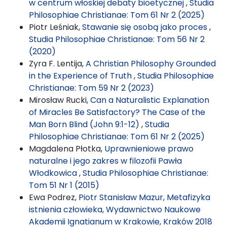
w centrum włoskiej debaty bioetycznej
,
Studia
Philosophiae Christianae: Tom 61 Nr 2 (2025)
Piotr Leśniak,
Stawanie się osobą jako proces
,
Studia Philosophiae Christianae: Tom 56 Nr 2
(2020)
Zyra F. Lentija,
A Christian Philosophy Grounded
in the Experience of Truth
,
Studia Philosophiae
Christianae: Tom 59 Nr 2 (2023)
Mirosław Rucki,
Can a Naturalistic Explanation
of Miracles Be Satisfactory? The Case of the
Man Born Blind (John 9:1-12)
,
Studia
Philosophiae Christianae: Tom 61 Nr 2 (2025)
Magdalena Płotka,
Uprawnieniowe prawo
naturalne i jego zakres w filozofii Pawła
Włodkowica
,
Studia Philosophiae Christianae:
Tom 51 Nr 1 (2015)
Ewa Podrez,
Piotr Stanisław Mazur, Metafizyka
istnienia człowieka, Wydawnictwo Naukowe
Akademii Ignatianum w Krakowie, Kraków 2018