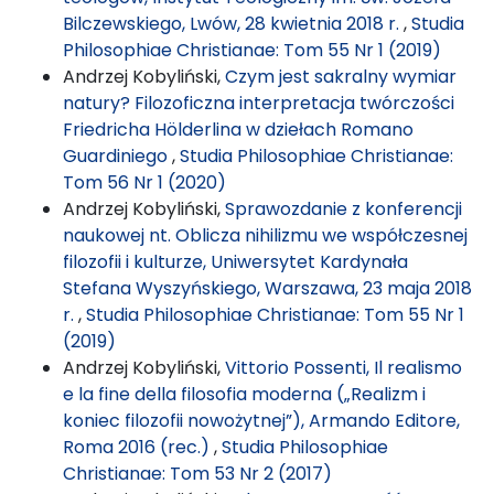
Bilczewskiego, Lwów, 28 kwietnia 2018 r.
,
Studia
Philosophiae Christianae: Tom 55 Nr 1 (2019)
Andrzej Kobyliński,
Czym jest sakralny wymiar
natury? Filozoficzna interpretacja twórczości
Friedricha Hölderlina w dziełach Romano
Guardiniego
,
Studia Philosophiae Christianae:
Tom 56 Nr 1 (2020)
Andrzej Kobyliński,
Sprawozdanie z konferencji
naukowej nt. Oblicza nihilizmu we współczesnej
filozofii i kulturze, Uniwersytet Kardynała
Stefana Wyszyńskiego, Warszawa, 23 maja 2018
r.
,
Studia Philosophiae Christianae: Tom 55 Nr 1
(2019)
Andrzej Kobyliński,
Vittorio Possenti, Il realismo
e la fine della filosofia moderna („Realizm i
koniec filozofii nowożytnej”), Armando Editore,
Roma 2016 (rec.)
,
Studia Philosophiae
Christianae: Tom 53 Nr 2 (2017)