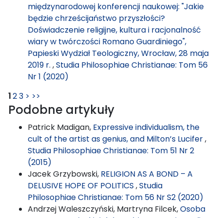
międzynarodowej konferencji naukowej: "Jakie
będzie chrześcijaństwo przyszłości?
Doświadczenie religijne, kultura i racjonalność
wiary w twórczości Romano Guardiniego",
Papieski Wydział Teologiczny, Wrocław, 28 maja
2019 r.
,
Studia Philosophiae Christianae: Tom 56
Nr 1 (2020)
1
2
3
>
>>
Podobne artykuły
Patrick Madigan,
Expressive individualism, the
cult of the artist as genius, and Milton’s Lucifer
,
Studia Philosophiae Christianae: Tom 51 Nr 2
(2015)
Jacek Grzybowski,
RELIGION AS A BOND – A
DELUSIVE HOPE OF POLITICS
,
Studia
Philosophiae Christianae: Tom 56 Nr S2 (2020)
Andrzej Waleszczyński, Martryna Filcek,
Osoba