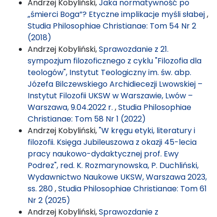
Andrzej Kobyliński,
Jaka normatywność po
„śmierci Boga”? Etyczne implikacje myśli słabej
,
Studia Philosophiae Christianae: Tom 54 Nr 2
(2018)
Andrzej Kobyliński,
Sprawozdanie z 21.
sympozjum filozoficznego z cyklu "Filozofia dla
teologów", Instytut Teologiczny im. św. abp.
Józefa Bilczewskiego Archidiecezji Lwowskiej –
Instytut Filozofii UKSW w Warszawie, Lwów –
Warszawa, 9.04.2022 r.
,
Studia Philosophiae
Christianae: Tom 58 Nr 1 (2022)
Andrzej Kobyliński,
"W kręgu etyki, literatury i
filozofii. Księga Jubileuszowa z okazji 45-lecia
pracy naukowo-dydaktycznej prof. Ewy
Podrez", red. K. Rozmarynowska, P. Duchliński,
Wydawnictwo Naukowe UKSW, Warszawa 2023,
ss. 280
,
Studia Philosophiae Christianae: Tom 61
Nr 2 (2025)
Andrzej Kobyliński,
Sprawozdanie z