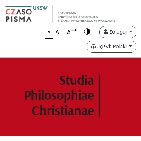
++
A
+
A
Zaloguj
A
Język Polski