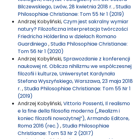
Bilczewskiego, Lwów, 28 kwietnia 2018 r.
,
Studia
Philosophiae Christianae: Tom 55 Nr 1 (2019)
Andrzej Kobyliński,
Czym jest sakralny wymiar
natury? Filozoficzna interpretacja twórczości
Friedricha Hölderlina w dziełach Romano
Guardiniego
,
Studia Philosophiae Christianae:
Tom 56 Nr 1 (2020)
Andrzej Kobyliński,
Sprawozdanie z konferencji
naukowej nt. Oblicza nihilizmu we współczesnej
filozofii i kulturze, Uniwersytet Kardynała
Stefana Wyszyńskiego, Warszawa, 23 maja 2018
r.
,
Studia Philosophiae Christianae: Tom 55 Nr 1
(2019)
Andrzej Kobyliński,
Vittorio Possenti, Il realismo
e la fine della filosofia moderna („Realizm i
koniec filozofii nowożytnej”), Armando Editore,
Roma 2016 (rec.)
,
Studia Philosophiae
Christianae: Tom 53 Nr 2 (2017)