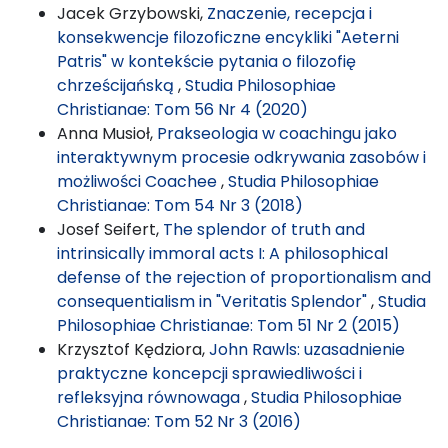
Jacek Grzybowski,
Znaczenie, recepcja i
konsekwencje filozoficzne encykliki "Aeterni
Patris" w kontekście pytania o filozofię
chrześcijańską
,
Studia Philosophiae
Christianae: Tom 56 Nr 4 (2020)
Anna Musioł,
Prakseologia w coachingu jako
interaktywnym procesie odkrywania zasobów i
możliwości Coachee
,
Studia Philosophiae
Christianae: Tom 54 Nr 3 (2018)
Josef Seifert,
The splendor of truth and
intrinsically immoral acts I: A philosophical
defense of the rejection of proportionalism and
consequentialism in "Veritatis Splendor"
,
Studia
Philosophiae Christianae: Tom 51 Nr 2 (2015)
Krzysztof Kędziora,
John Rawls: uzasadnienie
praktyczne koncepcji sprawiedliwości i
refleksyjna równowaga
,
Studia Philosophiae
Christianae: Tom 52 Nr 3 (2016)