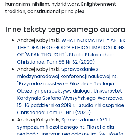
humanism, nihilism, hybrid wars, Enlightenment
tradition, constitutional principles
Inne teksty tego samego autora
Andrzej Kobyliński,
WHAT NORMATIVITY AFTER
THE “DEATH OF GOD”? ETHICAL IMPLICATIONS
OF 'WEAK THOUGHT'
,
Studia Philosophiae
Christianae: Tom 56 Nr S2 (2020)
Andrzej Kobyliński,
Sprawozdanie z
międzynarodowej konferencji naukowej nt.
"Przyrodoznawstwo – Filozofia – Teologia.
Obszary i perspektywy dialogu", Uniwersytet
Kardynała Stefana Wyszyńskiego, Warszawa,
15–16 października 2019 r.
,
Studia Philosophiae
Christianae: Tom 56 Nr 1 (2020)
Andrzej Kobyliński,
Sprawozdanie z XVIII
sympozjum filozoficznego nt. Filozofia dla
teologów, Instytut Teologiczny im. Św. Józefa