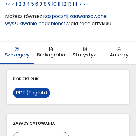
<<
<
1
2
3
4
5
6
7
8
9
10
11
12
13
14
>
>>
Możesz również
Rozpocznij zaawansowane
wyszukiwanie podobieństw
dla tego artykułu.
Szczegóły
Bibliografia
Statystyki
Autorzy
POBIERZ PLIKI
PDF (English)
ZASADY CYTOWANIA