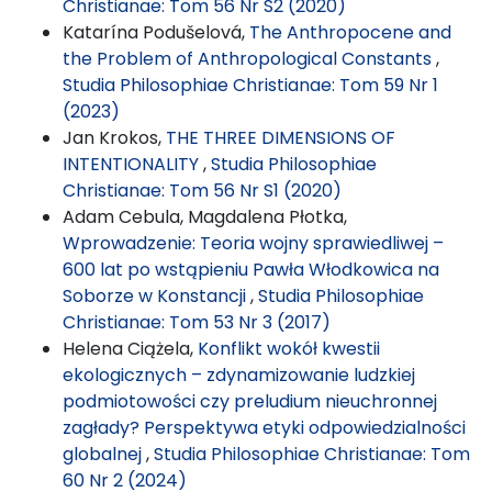
Christianae: Tom 56 Nr S2 (2020)
Katarína Podušelová,
The Anthropocene and
the Problem of Anthropological Constants
,
Studia Philosophiae Christianae: Tom 59 Nr 1
(2023)
Jan Krokos,
THE THREE DIMENSIONS OF
INTENTIONALITY
,
Studia Philosophiae
Christianae: Tom 56 Nr S1 (2020)
Adam Cebula, Magdalena Płotka,
Wprowadzenie: Teoria wojny sprawiedliwej –
600 lat po wstąpieniu Pawła Włodkowica na
Soborze w Konstancji
,
Studia Philosophiae
Christianae: Tom 53 Nr 3 (2017)
Helena Ciążela,
Konflikt wokół kwestii
ekologicznych – zdynamizowanie ludzkiej
podmiotowości czy preludium nieuchronnej
zagłady? Perspektywa etyki odpowiedzialności
globalnej
,
Studia Philosophiae Christianae: Tom
60 Nr 2 (2024)