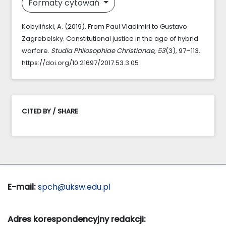
Formaty cytowań
Kobyliński, A. (2019). From Paul Vladimiri to Gustavo
Zagrebelsky. Constitutional justice in the age of hybrid
warfare.
Studia Philosophiae Christianae
,
53
(3), 97–113.
https://doi.org/10.21697/2017.53.3.05
CITED BY / SHARE
E-mail:
spch@uksw.edu.pl
Adres korespondencyjny redakcji: