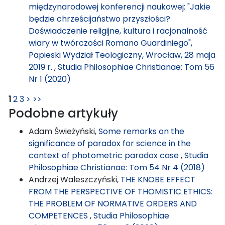
międzynarodowej konferencji naukowej: "Jakie
będzie chrześcijaństwo przyszłości?
Doświadczenie religijne, kultura i racjonalność
wiary w twórczości Romano Guardiniego",
Papieski Wydział Teologiczny, Wrocław, 28 maja
2019 r.
,
Studia Philosophiae Christianae: Tom 56
Nr 1 (2020)
1
2
3
>
>>
Podobne artykuły
Adam Świeżyński,
Some remarks on the
significance of paradox for science in the
context of photometric paradox case
,
Studia
Philosophiae Christianae: Tom 54 Nr 4 (2018)
Andrzej Waleszczyński,
THE KNOBE EFFECT
FROM THE PERSPECTIVE OF THOMISTIC ETHICS:
THE PROBLEM OF NORMATIVE ORDERS AND
COMPETENCES
,
Studia Philosophiae