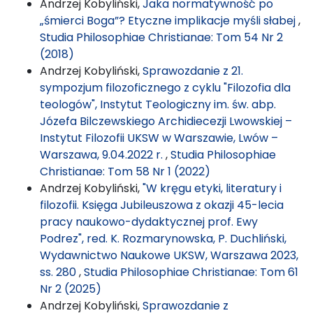
Andrzej Kobyliński,
Jaka normatywność po
„śmierci Boga”? Etyczne implikacje myśli słabej
,
Studia Philosophiae Christianae: Tom 54 Nr 2
(2018)
Andrzej Kobyliński,
Sprawozdanie z 21.
sympozjum filozoficznego z cyklu "Filozofia dla
teologów", Instytut Teologiczny im. św. abp.
Józefa Bilczewskiego Archidiecezji Lwowskiej –
Instytut Filozofii UKSW w Warszawie, Lwów –
Warszawa, 9.04.2022 r.
,
Studia Philosophiae
Christianae: Tom 58 Nr 1 (2022)
Andrzej Kobyliński,
"W kręgu etyki, literatury i
filozofii. Księga Jubileuszowa z okazji 45-lecia
pracy naukowo-dydaktycznej prof. Ewy
Podrez", red. K. Rozmarynowska, P. Duchliński,
Wydawnictwo Naukowe UKSW, Warszawa 2023,
ss. 280
,
Studia Philosophiae Christianae: Tom 61
Nr 2 (2025)
Andrzej Kobyliński,
Sprawozdanie z