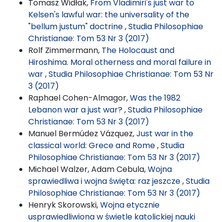
Tomasz Widłak,
From Vladimiri's just war to
Kelsen's lawful war: the universality of the
"bellum justum" doctrine
,
Studia Philosophiae
Christianae: Tom 53 Nr 3 (2017)
Rolf Zimmermann,
The Holocaust and
Hiroshima. Moral otherness and moral failure in
war
,
Studia Philosophiae Christianae: Tom 53 Nr
3 (2017)
Raphael Cohen-Almagor,
Was the 1982
Lebanon war a just war?
,
Studia Philosophiae
Christianae: Tom 53 Nr 3 (2017)
Manuel Bermúdez Vázquez,
Just war in the
classical world: Grece and Rome
,
Studia
Philosophiae Christianae: Tom 53 Nr 3 (2017)
Michael Walzer, Adam Cebula,
Wojna
sprawiedliwa i wojna święta: raz jeszcze
,
Studia
Philosophiae Christianae: Tom 53 Nr 3 (2017)
Henryk Skorowski,
Wojna etycznie
usprawiedliwiona w świetle katolickiej nauki