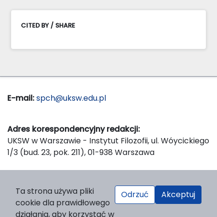
CITED BY / SHARE
E-mail:
spch@uksw.edu.pl
Adres korespondencyjny redakcji:
UKSW w Warszawie - Instytut Filozofii, ul. Wóycickiego
1/3 (bud. 23, pok. 211), 01-938 Warszawa
Wydawca:
Ta strona używa pliki
Odrzuć
Akceptuj
Wydawnictwo Naukowe UKSW, ul. Dewajtis 5, domek
cookie dla prawidłowego
nr 2, 01-815 Warszawa
działania, aby korzystać w