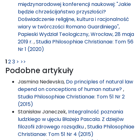
międzynarodowej konferencji naukowej: "Jakie
będzie chrześcijaństwo przyszłości?
Doświadczenie religijne, kultura i racjonalność
wiary w twórczości Romano Guardiniego",
Papieski Wydział Teologiczny, Wrocław, 28 maja
2019 r.
,
Studia Philosophiae Christianae: Tom 56
Nr 1 (2020)
1
2
3
>
>>
Podobne artykuły
Jasmina Nedevska,
Do principles of natural law
depend on conceptions of human nature?
,
Studia Philosophiae Christianae: Tom 51 Nr 2
(2015)
Stanisław Janeczek,
Integralność poznania
ludzkiego w ujęciu Błażeja Pascala. Z dziejów
filozofii zdrowego rozsądku
,
Studia Philosophiae
Christianae: Tom 51 Nr 4 (2015)