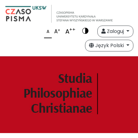
++
A
+
A
Zaloguj
A
Język Polski