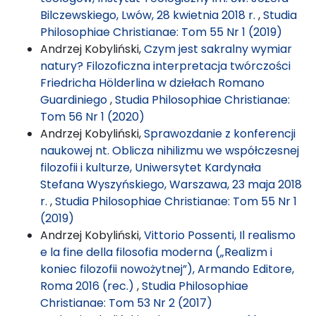
Bilczewskiego, Lwów, 28 kwietnia 2018 r.
,
Studia
Philosophiae Christianae: Tom 55 Nr 1 (2019)
Andrzej Kobyliński,
Czym jest sakralny wymiar
natury? Filozoficzna interpretacja twórczości
Friedricha Hölderlina w dziełach Romano
Guardiniego
,
Studia Philosophiae Christianae:
Tom 56 Nr 1 (2020)
Andrzej Kobyliński,
Sprawozdanie z konferencji
naukowej nt. Oblicza nihilizmu we współczesnej
filozofii i kulturze, Uniwersytet Kardynała
Stefana Wyszyńskiego, Warszawa, 23 maja 2018
r.
,
Studia Philosophiae Christianae: Tom 55 Nr 1
(2019)
Andrzej Kobyliński,
Vittorio Possenti, Il realismo
e la fine della filosofia moderna („Realizm i
koniec filozofii nowożytnej”), Armando Editore,
Roma 2016 (rec.)
,
Studia Philosophiae
Christianae: Tom 53 Nr 2 (2017)