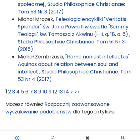
społecznej
,
Studia Philosophiae Christianae:
Tom 53 Nr 3 (2017)
Michał Mrozek,
Teleologia encykliki "Veritatis
Splendor" św. Jana Pawła II w świetle "Summy
Teologii" św. Tomasza z Akwinu (I−II, q. 18, a. 6)
,
Studia Philosophiae Christianae: Tom 51 Nr 3
(2015)
Michał Zembrzuski,
"Homo non est intellectus".
Aquinas about relation between soul and
intellect
,
Studia Philosophiae Christianae: Tom
53 Nr 4 (2017)
1
2
3
4
5
6
7
8
9
10
11
12
13
14
>
>>
Możesz również
Rozpocznij zaawansowane
wyszukiwanie podobieństw
dla tego artykułu.