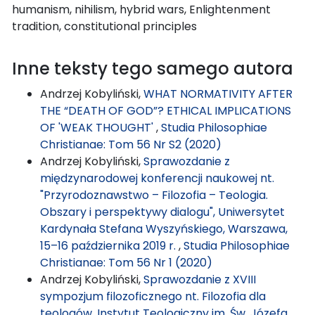
humanism, nihilism, hybrid wars, Enlightenment
tradition, constitutional principles
Inne teksty tego samego autora
Andrzej Kobyliński,
WHAT NORMATIVITY AFTER
THE “DEATH OF GOD”? ETHICAL IMPLICATIONS
OF 'WEAK THOUGHT'
,
Studia Philosophiae
Christianae: Tom 56 Nr S2 (2020)
Andrzej Kobyliński,
Sprawozdanie z
międzynarodowej konferencji naukowej nt.
"Przyrodoznawstwo – Filozofia – Teologia.
Obszary i perspektywy dialogu", Uniwersytet
Kardynała Stefana Wyszyńskiego, Warszawa,
15–16 października 2019 r.
,
Studia Philosophiae
Christianae: Tom 56 Nr 1 (2020)
Andrzej Kobyliński,
Sprawozdanie z XVIII
sympozjum filozoficznego nt. Filozofia dla
teologów, Instytut Teologiczny im. Św. Józefa