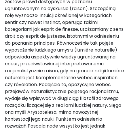
zestaw prawd dostępnych w poznaniu
ugruntowanym na dyskursie (raison). Szczególną
rolę wyznaczał intuicji określanej w kategoriach
sentir czy nawet instinct, operując takimi
kategoriami jak esprit de finesse, utożsamiany z sens
droit czy esprit de justesse, istotnymi w odniesieniu
do poznania principes. Równocześnie tak pojęte
wyposażenie ludzkiego umysłu (lumière naturelle)
odpowiada aspektywnie wiedzy ugruntowanej na
coeur, przeciwstawianej interpretowanemu
racjonalistycznie raison, gdy na gruncie religii lumière
naturelle jest komplementarne wobec inspiration
czy révélation. Podejście to, opozycyjne wobec
przejawów naturalistycznie pojętego racjonalizmu,
wydaje się wpisywać w długi ciąg filozofii zdrowego
rozsądku liczącej się z realiami ludzkiej natury. Sięga
ona myśli Arystotelesa, mimo nowożytnej
kontestacji jego nauki. Punktem odniesienia
rozważań Pascala nade wszystko jest jednak