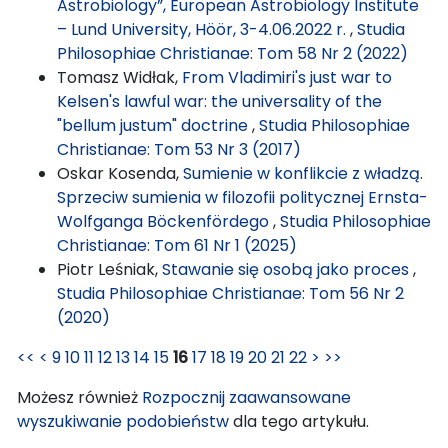
Astrobiology”, European Astrobiology Institute
– Lund University, Höör, 3-4.06.2022 r.
,
Studia
Philosophiae Christianae: Tom 58 Nr 2 (2022)
Tomasz Widłak,
From Vladimiri's just war to
Kelsen's lawful war: the universality of the
"bellum justum" doctrine
,
Studia Philosophiae
Christianae: Tom 53 Nr 3 (2017)
Oskar Kosenda,
Sumienie w konflikcie z władzą.
Sprzeciw sumienia w filozofii politycznej Ernsta-
Wolfganga Böckenfördego
,
Studia Philosophiae
Christianae: Tom 61 Nr 1 (2025)
Piotr Leśniak,
Stawanie się osobą jako proces
,
Studia Philosophiae Christianae: Tom 56 Nr 2
(2020)
<<
<
9
10
11
12
13
14
15
16
17
18
19
20
21
22
>
>>
Możesz również
Rozpocznij zaawansowane
wyszukiwanie podobieństw
dla tego artykułu.