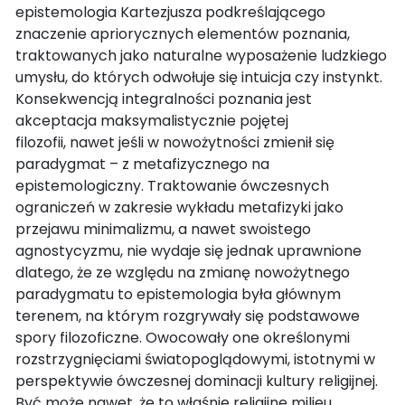
epistemologia Kartezjusza podkreślającego
znaczenie apriorycznych elementów poznania,
traktowanych jako naturalne wyposażenie ludzkiego
umysłu, do których odwołuje się intuicja czy instynkt.
Konsekwencją integralności poznania jest
akceptacja maksymalistycznie pojętej
filozofii, nawet jeśli w nowożytności zmienił się
paradygmat – z metafizycznego na
epistemologiczny. Traktowanie ówczesnych
ograniczeń w zakresie wykładu metafizyki jako
przejawu minimalizmu, a nawet swoistego
agnostycyzmu, nie wydaje się jednak uprawnione
dlatego, że ze względu na zmianę nowożytnego
paradygmatu to epistemologia była głównym
terenem, na którym rozgrywały się podstawowe
spory filozoficzne. Owocowały one określonymi
rozstrzygnięciami światopoglądowymi, istotnymi w
perspektywie ówczesnej dominacji kultury religijnej.
Być może nawet, że to właśnie religijne milieu