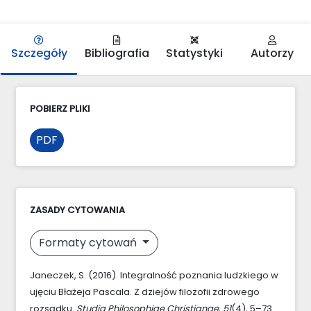
Szczegóły
Bibliografia
Statystyki
Autorzy
POBIERZ PLIKI
PDF
ZASADY CYTOWANIA
Formaty cytowań
Janeczek, S. (2016). Integralność poznania ludzkiego w
ujęciu Błażeja Pascala. Z dziejów filozofii zdrowego
rozsądku.
Studia Philosophiae Christianae
,
51
(4), 5–73.