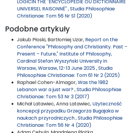
LOGICIN THE "ENCYCLOPÉDIE OU DICTIONNAIRE
UNIVERSEL RAISONNÉ"
,
Studia Philosophiae
Christianae: Tom 56 Nr S1 (2020)
Podobne artykuły
Jakub Płoski, Bartłomiej Uzar,
Report on the
Conference "Philosophy and Christianity. Past –
Present – Future," Institute of Philosophy,
Cardinal Stefan Wyszyński University in
Warsaw, Warsaw, 12-13 June 2025
,
Studia
Philosophiae Christianae: Tom 61 Nr 2 (2025)
Raphael Cohen-Almagor,
Was the 1982
Lebanon war a just war?
,
Studia Philosophiae
Christianae: Tom 53 Nr 3 (2017)
Michał Latawiec, Anna Latawiec,
Użyteczność
koncepcji przypadku Grzegorza Bugajaka w
naukach przyrodniczych
,
Studia Philosophiae
Christianae: Tom 56 Nr 4 (2020)
Adam Cebula, Magdalena Płotka,