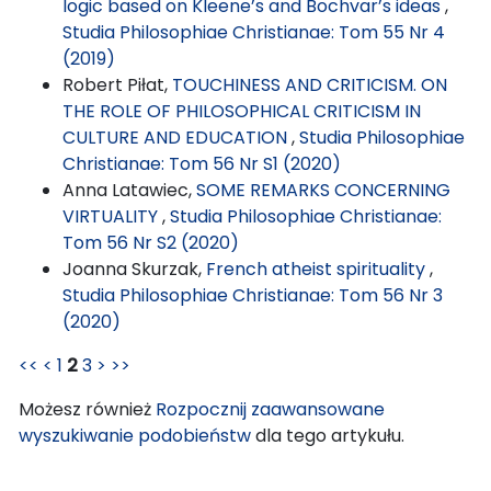
logic based on Kleene’s and Bochvar’s ideas
,
Studia Philosophiae Christianae: Tom 55 Nr 4
(2019)
Robert Piłat,
TOUCHINESS AND CRITICISM. ON
THE ROLE OF PHILOSOPHICAL CRITICISM IN
CULTURE AND EDUCATION
,
Studia Philosophiae
Christianae: Tom 56 Nr S1 (2020)
Anna Latawiec,
SOME REMARKS CONCERNING
VIRTUALITY
,
Studia Philosophiae Christianae:
Tom 56 Nr S2 (2020)
Joanna Skurzak,
French atheist spirituality
,
Studia Philosophiae Christianae: Tom 56 Nr 3
(2020)
<<
<
1
2
3
>
>>
Możesz również
Rozpocznij zaawansowane
wyszukiwanie podobieństw
dla tego artykułu.