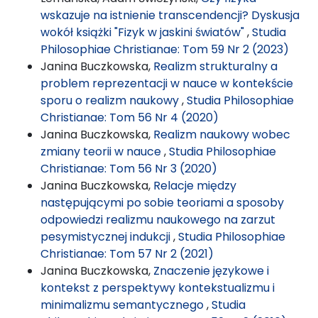
wskazuje na istnienie transcendencji? Dyskusja
wokół książki "Fizyk w jaskini światów"
,
Studia
Philosophiae Christianae: Tom 59 Nr 2 (2023)
Janina Buczkowska,
Realizm strukturalny a
problem reprezentacji w nauce w kontekście
sporu o realizm naukowy
,
Studia Philosophiae
Christianae: Tom 56 Nr 4 (2020)
Janina Buczkowska,
Realizm naukowy wobec
zmiany teorii w nauce
,
Studia Philosophiae
Christianae: Tom 56 Nr 3 (2020)
Janina Buczkowska,
Relacje między
następującymi po sobie teoriami a sposoby
odpowiedzi realizmu naukowego na zarzut
pesymistycznej indukcji
,
Studia Philosophiae
Christianae: Tom 57 Nr 2 (2021)
Janina Buczkowska,
Znaczenie językowe i
kontekst z perspektywy kontekstualizmu i
minimalizmu semantycznego
,
Studia