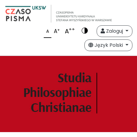
++
A
+
A
Zaloguj
A
Język Polski