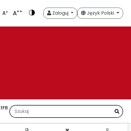
++
A
+
A
Zaloguj
Język Polski
t
FB