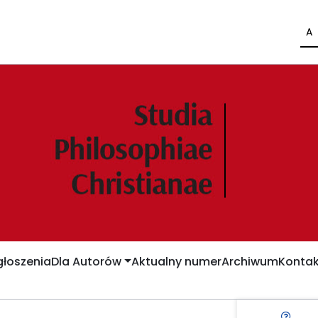
A
łoszenia
Dla Autorów
Aktualny numer
Archiwum
Kontak