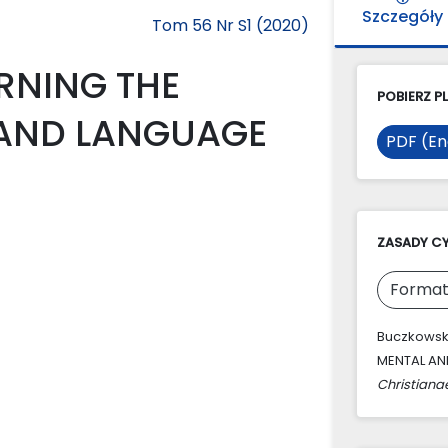
Szczegóły
Tom 56 Nr S1 (2020)
RNING THE
POBIERZ PL
 AND LANGUAGE
PDF (En
ZASADY C
Format
Buczkowsk
MENTAL AN
Christiana