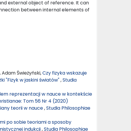
and external object of reference. It can
onnection between internal elements of
, Adam Świeżyński,
Czy fizyka wskazuje
ki "Fizyk w jaskini światów"
,
Studia
blem reprezentacji w nauce w kontekście
hristianae: Tom 56 Nr 4 (2020)
any teorii w nauce
,
Studia Philosophiae
mi po sobie teoriami a sposoby
istycznej indukcji
,
Studia Philosophiae