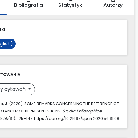
Bibliografia
Statystyki
Autorzy
IKI
glish)
YTOWANIA
y cytowań
a, J. (2020). SOME REMARKS CONCERNING THE REFERENCE OF
D LANGUAGE REPRESENTATIONS.
Studia Philosophiae
e
,
56
(S1), 125–147. https://doi.org/10.21697/spch.2020.56.S1.08