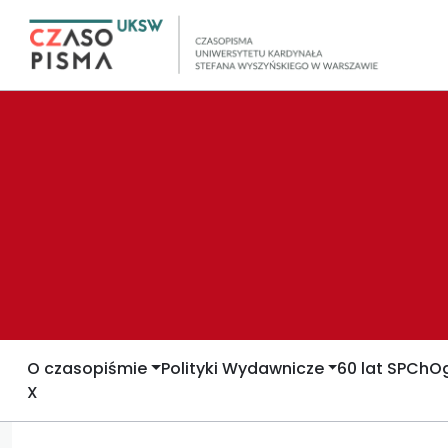
O czasopiśmie
Polityki Wydawnicze
60 lat SPCh
Og
X