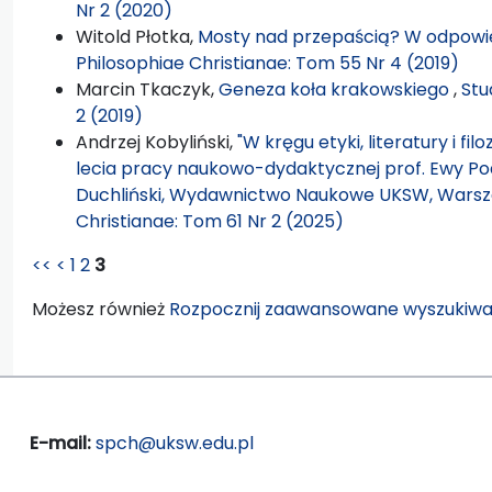
Nr 2 (2020)
Witold Płotka,
Mosty nad przepaścią? W odpowie
Philosophiae Christianae: Tom 55 Nr 4 (2019)
Marcin Tkaczyk,
Geneza koła krakowskiego
,
Stu
2 (2019)
Andrzej Kobyliński,
"W kręgu etyki, literatury i fil
lecia pracy naukowo-dydaktycznej prof. Ewy Pod
Duchliński, Wydawnictwo Naukowe UKSW, Warsza
Christianae: Tom 61 Nr 2 (2025)
<<
<
1
2
3
Możesz również
Rozpocznij zaawansowane wyszukiwa
E-mail:
spch@uksw.edu.pl