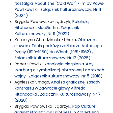
Nostalgia. About the "Cold War" Film by Paweł
Pawlikowski
,
Załącznik Kulturoznawczy: Nr 11
(2024)
Brygida Pawłowska-Jądrzyk,
Polański,
Hitchcock i MacGuffin
,
Załącznik
Kulturoznawczy: Nr 9 (2022)
Katarzyna Chrudzimska-Uhera,
Obrazem i
słowem. Zapis podróży rzeźbiarza Antoniego
Rząsy (1919-1980) do Włoch (1961-1962)
,
Załącznik Kulturoznawczy: Nr 12 (2025)
Robert Pawlik,
Ikonologia cierpienia. Aby
Warburg o symbolizacji obrazowej i obrazach
wojny
,
Załącznik Kulturoznawczy: Nr 5 (2018)
Agnieszka Smaga,
Analiza graficznej zasady
kontrastu w Zawrocie głowy Alfreda
Hitchcocka
,
Załącznik Kulturoznawczy: Nr 7
(2020)
Brygida Pawłowska-Jądrzyk,
Pop Culture
against Gravity. On Lightness in Advertising
,