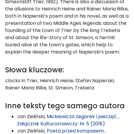
Simeonstift Trier, 1992). There is also a discussion of
the allusions to Heinrich Heine and Rainer Maria Rilke,
both in Napierski’s poem and in his novel, as well as a
presentation of two Middle Ages legends: about the
founding of the town of Trier by the king Trebeta
and about the life-story of St. Simeon, a hermit
buried alive at the town’s gates, which help to
explain the deeper meaning of Napierski’s poem.
Słowa kluczowe:
clocks in Trier, Heinrich Heine, Stefan Napierski,
Rainer Maria Rilke, St. Simeon, Trebeta
Inne teksty tego samego autora
Jan Zieliński,
Mickiewicza zegarek i pieczęć
,
Załącznik Kulturoznawczy: Nr 5 (2018)
Jan Zieliński,
Poeta przed kompasem
,