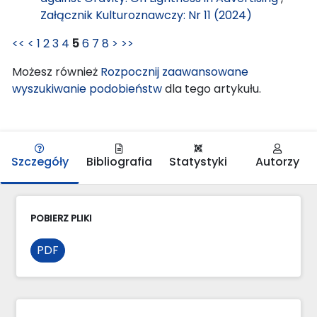
Załącznik Kulturoznawczy: Nr 11 (2024)
<<
<
1
2
3
4
5
6
7
8
>
>>
Możesz również
Rozpocznij zaawansowane
wyszukiwanie podobieństw
dla tego artykułu.
Szczegóły
Bibliografia
Statystyki
Autorzy
POBIERZ PLIKI
PDF