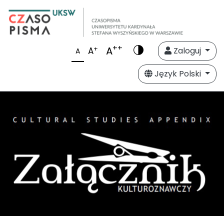
++
A
+
A
Zaloguj
A
Język Polski