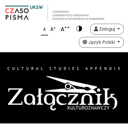
++
A
+
A
Zaloguj
A
Język Polski