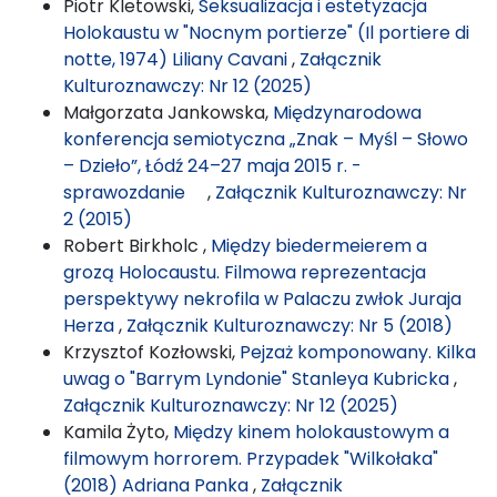
Piotr Kletowski,
Seksualizacja i estetyzacja
Holokaustu w "Nocnym portierze" (Il portiere di
notte, 1974) Liliany Cavani
,
Załącznik
Kulturoznawczy: Nr 12 (2025)
Małgorzata Jankowska,
Międzynarodowa
konferencja semiotyczna „Znak – Myśl – Słowo
– Dzieło”, Łódź 24–27 maja 2015 r. -
sprawozdanie
,
Załącznik Kulturoznawczy: Nr
2 (2015)
Robert Birkholc ,
Między biedermeierem a
grozą Holocaustu. Filmowa reprezentacja
perspektywy nekrofila w Palaczu zwłok Juraja
Herza
,
Załącznik Kulturoznawczy: Nr 5 (2018)
Krzysztof Kozłowski,
Pejzaż komponowany. Kilka
uwag o "Barrym Lyndonie" Stanleya Kubricka
,
Załącznik Kulturoznawczy: Nr 12 (2025)
Kamila Żyto,
Między kinem holokaustowym a
filmowym horrorem. Przypadek "Wilkołaka"
(2018) Adriana Panka
,
Załącznik