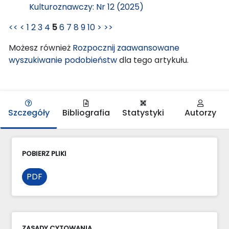
Kulturoznawczy: Nr 12 (2025)
<<
<
1
2
3
4
5
6
7
8
9
10
>
>>
Możesz również
Rozpocznij zaawansowane
wyszukiwanie podobieństw
dla tego artykułu.
Szczegóły
Bibliografia
Statystyki
Autorzy
POBIERZ PLIKI
PDF
ZASADY CYTOWANIA