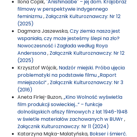
Ilona Copik,
"Anishinaabe" – jej dom. Krajobraz
filmowy w perspektywie indygennego
feminizmu
,
Załącznik Kulturoznawczy: Nr 12
(2025)
Dagmara Jaszewska,
Czy ziemia nasza jest
wspaniała, czy może jesteśmy ślepi na zło?
Nowoczesność i Zagłada według Roya
Anderssona
,
Załącznik Kulturoznawczy: Nr 12
(2025)
Krzysztof Wójcik,
Nadzór miejski. Próba ujęcia
problematyki na podstawie filmu „Raport
mniejszości”
,
Załącznik Kulturoznawczy: Nr 3
(2016)
Aneta Firlej-Buzon,
„Kino Wolność wyświetla
film produkcji sowieckiej…” – funkcje
dolnośląskich afiszy filmowych z lat 1946-1948
w świetle materiałów zachowanych w BUWr
,
Załącznik Kulturoznawczy: Nr 11 (2024)
Katarzyna Mąka-Malatyńska,
Bokser i śmierć.