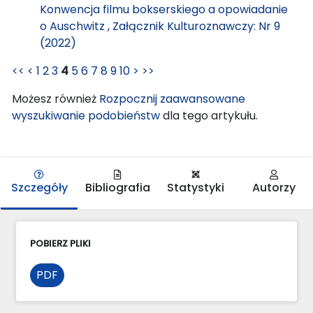
Konwencja filmu bokserskiego a opowiadanie
o Auschwitz
,
Załącznik Kulturoznawczy: Nr 9
(2022)
<<
<
1
2
3
4
5
6
7
8
9
10
>
>>
Możesz również
Rozpocznij zaawansowane
wyszukiwanie podobieństw
dla tego artykułu.
Szczegóły
Bibliografia
Statystyki
Autorzy
POBIERZ PLIKI
PDF