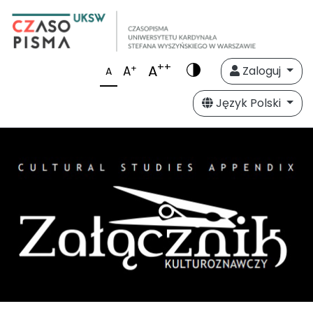
++
A
+
A
Zaloguj
A
Język Polski