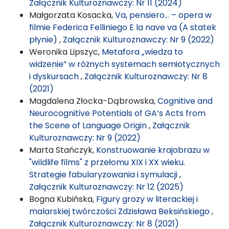
Załącznik Kulturoznawczy: Nr 11 (2024)
Małgorzata Kosacka,
Va, pensiero… – opera w
filmie Federica Felliniego E la nave va (A statek
płynie)
,
Załącznik Kulturoznawczy: Nr 9 (2022)
Weronika Lipszyc,
Metafora „wiedza to
widzenie” w różnych systemach semiotycznych
i dyskursach
,
Załącznik Kulturoznawczy: Nr 8
(2021)
Magdalena Złocka-Dąbrowska,
Cognitive and
Neurocognitive Potentials of GA’s Acts from
the Scene of Language Origin
,
Załącznik
Kulturoznawczy: Nr 9 (2022)
Marta Stańczyk,
Konstruowanie krajobrazu w
"wildlife films" z przełomu XIX i XX wieku.
Strategie fabularyzowania i symulacji
,
Załącznik Kulturoznawczy: Nr 12 (2025)
Bogna Kubińska,
Figury grozy w literackiej i
malarskiej twórczości Zdzisława Beksińskiego
,
Załącznik Kulturoznawczy: Nr 8 (2021)