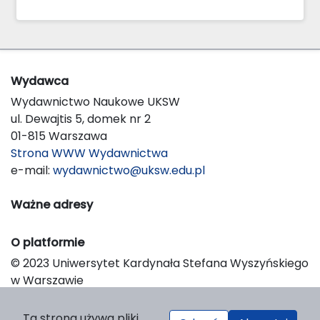
Wydawca
Wydawnictwo Naukowe UKSW
ul. Dewajtis 5, domek nr 2
01-815 Warszawa
Strona WWW Wydawnictwa
e-mail:
wydawnictwo@uksw.edu.pl
Ważne adresy
O platformie
© 2023 Uniwersytet Kardynała Stefana Wyszyńskiego
w Warszawie
Support & Customization by LIBCOM
Platform & Workflow by OJS/PKP
Ta strona używa pliki