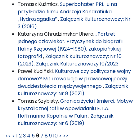
Tomasz Kuźmicz,
Superbohater PRL-u na
przykładzie filmu Andrzeja Kondratiuka
„Hydrozagadka”
,
Załącznik Kulturoznawczy: Nr
3 (2016)
Katarzyna Chrudzimska-Uhera,
„Portret
jednego człowieka”. Przyczynek do biografii
Haliny Rząsowej (1924–1980), zakopiańskiej
fotografki
,
Załącznik Kulturoznawczy: Nr 10
(2023): Załącznik Kulturoznawczy 10/2023
Paweł Kuciński,
Kulturowe czy polityczne wojny
domowe? Mit i rewolucja w prawicowej poezji
dwudziestolecia międzywojennego
,
Załącznik
Kulturoznawczy: Nr 8 (2021)
Tomasz Szybisty,
Granica życia i śmierci. Motyw
krystalicznej tafli w opowiadaniu E.T.A.
Hoffmanna Kopalnie w Falun
,
Załącznik
Kulturoznawczy: Nr 6 (2019)
<<
<
1
2
3
4
5
6
7
8
9
10
>
>>