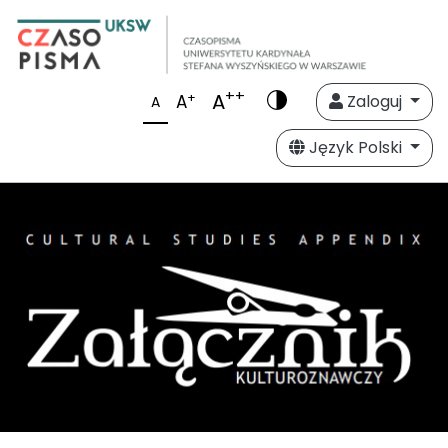
++
A
+
A
Zaloguj
A
Język Polski