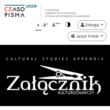
++
A
+
A
Zaloguj
A
Język Polski