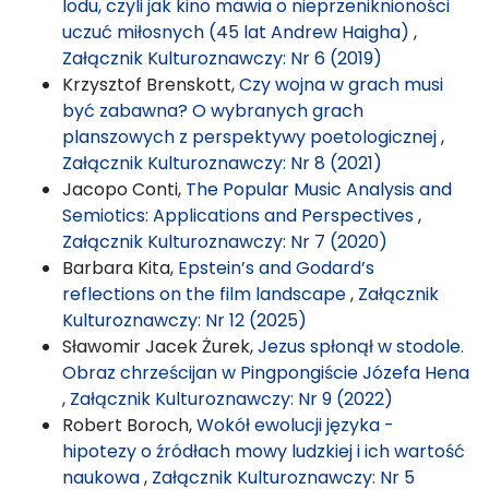
lodu, czyli jak kino mawia o nieprzeniknioności
uczuć miłosnych (45 lat Andrew Haigha)
,
Załącznik Kulturoznawczy: Nr 6 (2019)
Krzysztof Brenskott,
Czy wojna w grach musi
być zabawna? O wybranych grach
planszowych z perspektywy poetologicznej
,
Załącznik Kulturoznawczy: Nr 8 (2021)
Jacopo Conti,
The Popular Music Analysis and
Semiotics: Applications and Perspectives
,
Załącznik Kulturoznawczy: Nr 7 (2020)
Barbara Kita,
Epstein’s and Godard’s
reflections on the film landscape
,
Załącznik
Kulturoznawczy: Nr 12 (2025)
Sławomir Jacek Żurek,
Jezus spłonął w stodole.
Obraz chrześcijan w Pingpongiście Józefa Hena
,
Załącznik Kulturoznawczy: Nr 9 (2022)
Robert Boroch,
Wokół ewolucji języka -
hipotezy o źródłach mowy ludzkiej i ich wartość
naukowa
,
Załącznik Kulturoznawczy: Nr 5