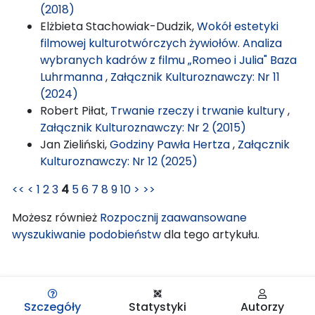
(2018)
Elżbieta Stachowiak-Dudzik,
Wokół estetyki
filmowej kulturotwórczych żywiołów. Analiza
wybranych kadrów z filmu „Romeo i Julia" Baza
Luhrmanna
,
Załącznik Kulturoznawczy: Nr 11
(2024)
Robert Piłat,
Trwanie rzeczy i trwanie kultury
,
Załącznik Kulturoznawczy: Nr 2 (2015)
Jan Zieliński,
Godziny Pawła Hertza
,
Załącznik
Kulturoznawczy: Nr 12 (2025)
<<
<
1
2
3
4
5
6
7
8
9
10
>
>>
Możesz również
Rozpocznij zaawansowane
wyszukiwanie podobieństw
dla tego artykułu.
Szczegóły
Statystyki
Autorzy