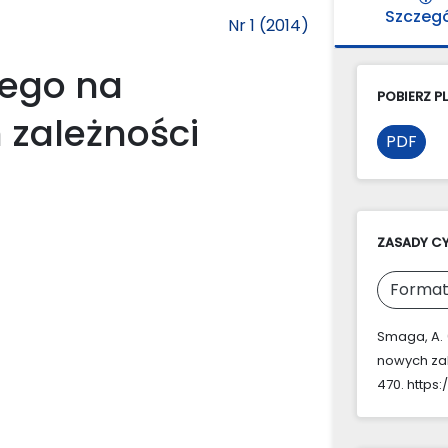
Szczeg
Nr 1 (2014)
ego na
POBIERZ PL
zależności
PDF
ZASADY C
Format
Smaga, A.
nowych zal
470. https: