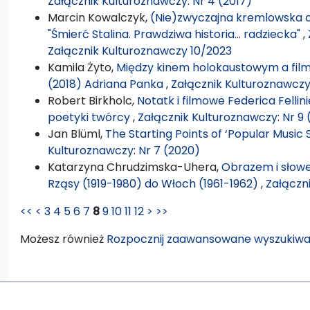
Załącznik Kulturoznawczy: Nr 4 (2017)
Marcin Kowalczyk,
(Nie)zwyczajna kremlowska co
"Śmierć Stalina. Prawdziwa historia… radziecka"
,
Załącznik Kulturoznawczy 10/2023
Kamila Żyto,
Między kinem holokaustowym a fil
(2018) Adriana Panka
,
Załącznik Kulturoznawczy:
Robert Birkholc,
Notatk i filmowe Federica Fellin
poetyki twórcy
,
Załącznik Kulturoznawczy: Nr 9 
Jan Blüml,
The Starting Points of ‘Popular Music 
Kulturoznawczy: Nr 7 (2020)
Katarzyna Chrudzimska-Uhera,
Obrazem i słowe
Rząsy (1919-1980) do Włoch (1961-1962)
,
Załączni
<<
<
3
4
5
6
7
8
9
10
11
12
>
>>
Możesz również
Rozpocznij zaawansowane wyszukiwa