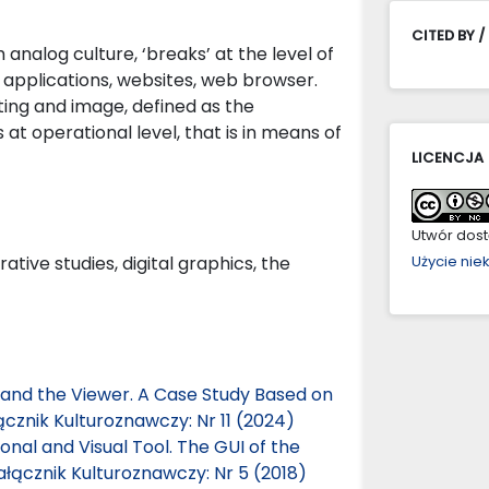
CITED BY /
alog culture, ‘breaks’ at the level of
 applications, websites, web browser.
iting and image, defined as the
 at operational level, that is in means of
LICENCJA
Utwór dostę
ive studies, digital graphics, the
Użycie ni
 and the Viewer. A Case Study Based on
ącznik Kulturoznawczy: Nr 11 (2024)
nal and Visual Tool. The GUI of the
ałącznik Kulturoznawczy: Nr 5 (2018)