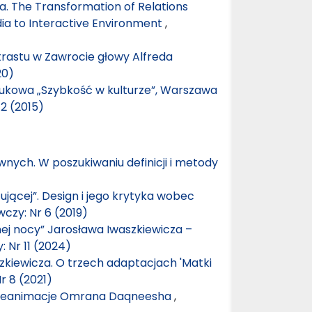
a. The Transformation of Relations
ia to Interactive Environment
,
trastu w Zawrocie głowy Alfreda
20)
ukowa „Szybkość w kulturze”, Warszawa
2 (2015)
ych. W poszukiwaniu definicji i metody
ującej”. Design i jego krytyka wobec
czy: Nr 6 (2019)
ej nocy” Jarosława Iwaszkiewicza –
 Nr 11 (2024)
zkiewicza. O trzech adaptacjach 'Matki
r 8 (2021)
e reanimacje Omrana Daqneesha
,