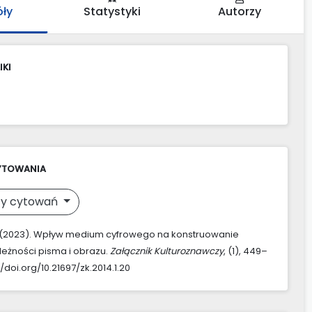
óły
Statystyki
Autorzy
IKI
YTOWANIA
y cytowań
 (2023). Wpływ medium cyfrowego na konstruowanie
eżności pisma i obrazu.
Załącznik Kulturoznawczy
, (1), 449–
//doi.org/10.21697/zk.2014.1.20