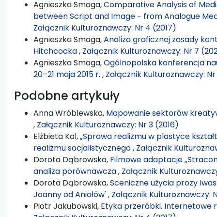
Agnieszka Smaga,
Comparative Analysis of Medi
between Script and Image − from Analogue Med
Załącznik Kulturoznawczy: Nr 4 (2017)
Agnieszka Smaga,
Analiza graficznej zasady kon
Hitchcocka
,
Załącznik Kulturoznawczy: Nr 7 (20
Agnieszka Smaga,
Ogólnopolska konferencja na
20–21 maja 2015 r.
,
Załącznik Kulturoznawczy: Nr 
Podobne artykuły
Anna Wróblewska,
Mapowanie sektorów kreatywn
,
Załącznik Kulturoznawczy: Nr 3 (2016)
Elżbieta Kal,
„Sprawa realizmu w plastyce kształt
realizmu socjalistycznego
,
Załącznik Kulturoznaw
Dorota Dąbrowska,
Filmowe adaptacje „Stracon
analiza porównawcza
,
Załącznik Kulturoznawczy:
Dorota Dąbrowska,
Sceniczne użycia prozy Iwas
Joanny od Aniołów'
,
Załącznik Kulturoznawczy: N
Piotr Jakubowski,
Etyka przeróbki. Internetow