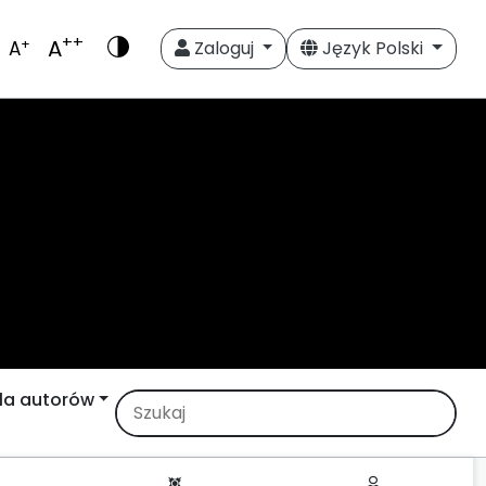
++
A
+
A
Zaloguj
Język Polski
la autorów