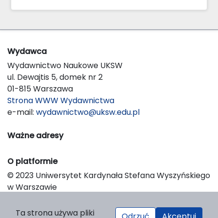
Wydawca
Wydawnictwo Naukowe UKSW
ul. Dewajtis 5, domek nr 2
01-815 Warszawa
Strona WWW Wydawnictwa
e-mail:
wydawnictwo@uksw.edu.pl
Ważne adresy
O platformie
© 2023 Uniwersytet Kardynała Stefana Wyszyńskiego
w Warszawie
Support & Customization by LIBCOM
Platform & Workflow by OJS/PKP
Ta strona używa pliki
Odrzuć
Akceptuj