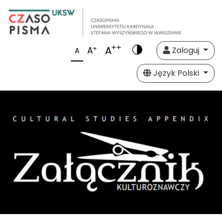
++
A
+
A
Zaloguj
A
Język Polski