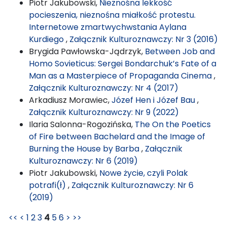
Piotr Jakubowski,
Nieznośna lekkość
pocieszenia, nieznośna miałkość protestu.
Internetowe zmartwychwstania Aylana
Kurdiego
,
Załącznik Kulturoznawczy: Nr 3 (2016)
Brygida Pawłowska-Jądrzyk,
Between Job and
Homo Sovieticus: Sergei Bondarchuk’s Fate of a
Man as a Masterpiece of Propaganda Cinema
,
Załącznik Kulturoznawczy: Nr 4 (2017)
Arkadiusz Morawiec,
Józef Hen i Józef Bau
,
Załącznik Kulturoznawczy: Nr 9 (2022)
Ilaria Salonna-Rogozińska,
The On the Poetics
of Fire between Bachelard and the Image of
Burning the House by Barba
,
Załącznik
Kulturoznawczy: Nr 6 (2019)
Piotr Jakubowski,
Nowe życie, czyli Polak
potrafi(ł)
,
Załącznik Kulturoznawczy: Nr 6
(2019)
<<
<
1
2
3
4
5
6
>
>>