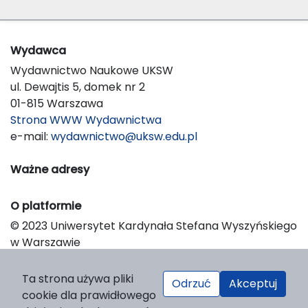
Wydawca
Wydawnictwo Naukowe UKSW
ul. Dewajtis 5, domek nr 2
01-815 Warszawa
Strona WWW Wydawnictwa
e-mail:
wydawnictwo@uksw.edu.pl
Ważne adresy
O platformie
© 2023 Uniwersytet Kardynała Stefana Wyszyńskiego
w Warszawie
Support & Customization by LIBCOM
Platform & Workflow by OJS/PKP
Ta strona używa pliki
Odrzuć
Akceptuj
cookie dla prawidłowego