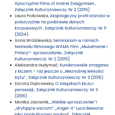
Apocryphal Films of Andrei Zviagyntsev
,
Załącznik Kulturoznawczy: Nr 2 (2015)
Laura Polkowska,
Aksjologiczny profil starości w
polszczyźnie na podstawie danych
korpusowych
,
Załącznik Kulturoznawczy: Nr 11
(2024)
Anna Wróblewska,
Seminarium w ramach
festiwalu filmowego WAMA Film: „Muzułmanie i
Polacy”- sprawozdanie
,
Załącznik
Kulturoznawczy: Nr 2 (2015)
Aleksandra Hudymač,
Kunderowskie zmagania
z kiczem – raz jeszcze o „Nieznośnej lekkości
bytu”
,
Załącznik Kulturoznawczy: Nr 3 (2016)
Dorota Dąbrowska,
O związkach kiczu i
perswazji
,
Załącznik Kulturoznawczy: Nr 3
(2016)
Monika Jazownik,
„Wielkie uproszczenie” i
„dryfujące sacrum”. „Angel-A” Luca Bessona
jako popkulturowy apokryf
,
Załącznik