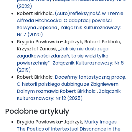
(2022)
Robert Birkholc,
(Auto)refleksyjność w Tremie
Alfreda Hitchcocka. O adaptacji powieści
Selwyna Jepsona
,
Załącznik Kulturoznawczy:
Nr 7 (2020)
Brygida Pawłowska-Jądrzyk, Robert Birkholc,
Krzysztof Zanussi,
„Jak się nie dostrzega
zagadkowości zdarzeń, to się widzi tylko
powierzchnię”
,
Załącznik Kulturoznawczy: Nr 6
(2019)
Robert Birkholc,
Doceńmy fantastyczną pracę.
O historii polskiego dubbingu ze Zbigniewem
Dolnym rozmawia Robert Birkholc
,
Załącznik
Kulturoznawczy: Nr 12 (2025)
Podobne artykuły
Brygida Pawłowska-Jądrzyk,
Murky Images.
The Poetics of Intertextual Dissonance in the