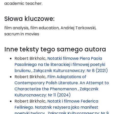
academic teacher.
Słowa kluczowe:
film analysis, film education, Andriej Tarkowski,
sacrum in movies
Inne teksty tego samego autora
Robert Birkholc,
Notatki filmowe Piera Paola
Pasoliniego na tle literackiej i filmowej poetyki
brulionu
,
Załącznik Kulturoznawczy: Nr 8 (2021)
Robert Birkholc,
Film Adaptations of
Contemporary Polish Literature. An Attempt to
Characterize the Phenomenon
,
Załącznik
Kulturoznawczy: Nr 11 (2024)
Robert Birkholc,
Notatk i filmowe Federica
Felliniego. Notatnik reżysera jako manifest
poetyki twórcy
,
Załącznik Kulturoznawczy: Nr 9