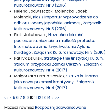
Kulturoznawczy: Nr 3 (2016)
Helena Jadwiszczok-Molencka, Jacek
Molencki,
Kicz z importu? Wprowadzenie do
odbioru i oceny japońskiej animacji
,
Załącznik
Kulturoznawczy: Nr 3 (2016)
Piotr Jakubowski,
Nieznośna lekkość
pocieszenia, nieznośna miałkość protestu.
Internetowe zmartwychwstania Aylana
Kurdiego
,
Załącznik Kulturoznawczy: Nr 3 (2016)
Patryk Dziurski,
Strategie (nie)instytucji kultury.
Studium przypadku Zamku Cieszyn
,
Załącznik
Kulturoznawczy: Nr 4 (2017)
Małgorzata Oszup-Rawicz,
Sztuka kulinarna
jako nowy przemysł kreatywny
,
Załącznik
Kulturoznawczy: Nr 4 (2017)
<<
<
5
6
7
8
9
10
11
12
13
14
>
>>
Możesz również
Rozpocznij zaawansowane