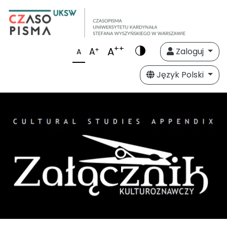
++
A
+
A
Zaloguj
A
Język Polski