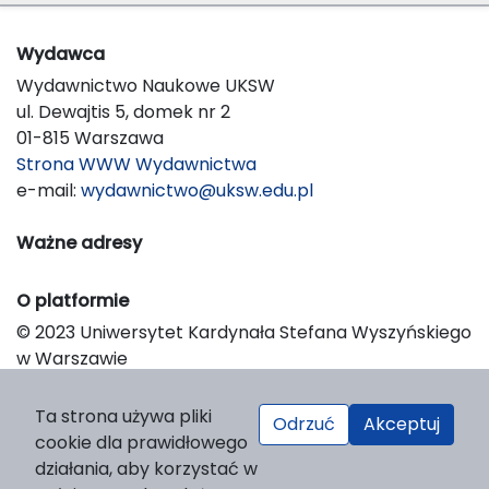
Wydawca
Wydawnictwo Naukowe UKSW
ul. Dewajtis 5, domek nr 2
01-815 Warszawa
Strona WWW Wydawnictwa
e-mail:
wydawnictwo@uksw.edu.pl
Ważne adresy
O platformie
© 2023 Uniwersytet Kardynała Stefana Wyszyńskiego
w Warszawie
Support & Customization by LIBCOM
Platform & Workflow by OJS/PKP
Ta strona używa pliki
Odrzuć
Akceptuj
cookie dla prawidłowego
działania, aby korzystać w