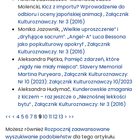
Molencki,
Kicz z importu? Wprowadzenie do
odbioru i oceny japońskiej animacji
,
Załącznik
Kulturoznawczy: Nr 3 (2016)
Monika Jazownik,
„Wielkie uproszczenie” i
„dryfujące sacrum”. „Angel-A” Luca Bessona
jako popkulturowy apokryf
,
Załącznik
Kulturoznawczy: Nr 3 (2016)
Aleksandra Piętka,
Pamięć zdarzeń, które
„nigdy nie miały miejsca”. Slavery Memorial
Martina Puryeara
,
Załącznik Kulturoznawczy:
Nr 10 (2023): Załącznik Kulturoznawczy 10/2023
Aleksandra Hudymač,
Kunderowskie zmagania
z kiczem – raz jeszcze o „Nieznośnej lekkości
bytu”
,
Załącznik Kulturoznawczy: Nr 3 (2016)
<<
<
4
5
6
7
8
9
10
11
12
13
>
>>
Możesz również
Rozpocznij zaawansowane
wyszukiwanie podobieństw
dla tego artykułu.