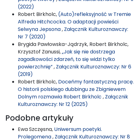
(2022)
Robert Birkholc,
(Auto)refleksyjność w Tremie
Alfreda Hitchcocka. O adaptacji powieści
Selwyna Jepsona
,
Załącznik Kulturoznawczy:
Nr 7 (2020)
Brygida Pawłowska-Jądrzyk, Robert Birkholc,
Krzysztof Zanussi,
„Jak się nie dostrzega
zagadkowości zdarzeń, to się widzi tylko
powierzchnię”
,
Załącznik Kulturoznawczy: Nr 6
(2019)
Robert Birkholc,
Doceńmy fantastyczną pracę.
O historii polskiego dubbingu ze Zbigniewem
Dolnym rozmawia Robert Birkholc
,
Załącznik
Kulturoznawczy: Nr 12 (2025)
Podobne artykuły
Ewa Szczęsna,
Uniwersum poetyki.
Prolegomena
,
Załącznik Kulturoznawczy: Nr 8