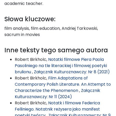
academic teacher.
Słowa kluczowe:
film analysis, film education, Andriej Tarkowski,
sacrum in movies
Inne teksty tego samego autora
Robert Birkholc,
Notatki filmowe Piera Paola
Pasoliniego na tle literackiej i filmowej poetyki
brulionu
,
Załącznik Kulturoznawczy: Nr 8 (2021)
Robert Birkholc,
Film Adaptations of
Contemporary Polish Literature. An Attempt to
Characterize the Phenomenon
,
Załącznik
Kulturoznawczy: Nr 11 (2024)
Robert Birkholc,
Notatk i filmowe Federica
Felliniego. Notatnik reżysera jako manifest
poetyki twórcy
,
Załącznik Kulturoznawczy: Nr 9