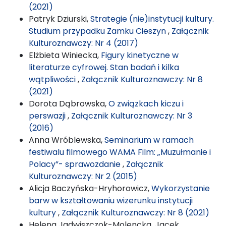
(2021)
Patryk Dziurski,
Strategie (nie)instytucji kultury.
Studium przypadku Zamku Cieszyn
,
Załącznik
Kulturoznawczy: Nr 4 (2017)
Elżbieta Winiecka,
Figury kinetyczne w
literaturze cyfrowej. Stan badań i kilka
wątpliwości
,
Załącznik Kulturoznawczy: Nr 8
(2021)
Dorota Dąbrowska,
O związkach kiczu i
perswazji
,
Załącznik Kulturoznawczy: Nr 3
(2016)
Anna Wróblewska,
Seminarium w ramach
festiwalu filmowego WAMA Film: „Muzułmanie i
Polacy”- sprawozdanie
,
Załącznik
Kulturoznawczy: Nr 2 (2015)
Alicja Baczyńska-Hryhorowicz,
Wykorzystanie
barw w kształtowaniu wizerunku instytucji
kultury
,
Załącznik Kulturoznawczy: Nr 8 (2021)
Helena Jadwiszczok-Molencka, Jacek