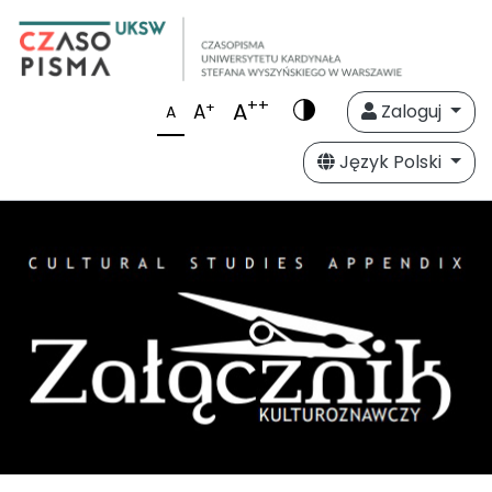
++
A
+
A
Zaloguj
A
Język Polski