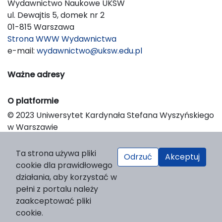
Wydawnictwo Naukowe UKSW
ul. Dewajtis 5, domek nr 2
01-815 Warszawa
Strona WWW Wydawnictwa
e-mail:
wydawnictwo@uksw.edu.pl
Ważne adresy
O platformie
© 2023 Uniwersytet Kardynała Stefana Wyszyńskiego
w Warszawie
Support & Customization by LIBCOM
Platform & Workflow by OJS/PKP
Ta strona używa pliki
Odrzuć
Akceptuj
cookie dla prawidłowego
działania, aby korzystać w
pełni z portalu należy
zaakceptować pliki
cookie.