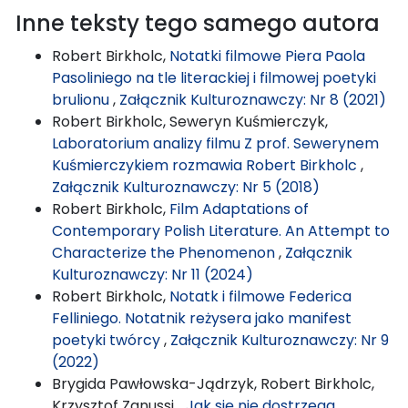
Inne teksty tego samego autora
Robert Birkholc,
Notatki filmowe Piera Paola
Pasoliniego na tle literackiej i filmowej poetyki
brulionu
,
Załącznik Kulturoznawczy: Nr 8 (2021)
Robert Birkholc, Seweryn Kuśmierczyk,
Laboratorium analizy filmu Z prof. Sewerynem
Kuśmierczykiem rozmawia Robert Birkholc
,
Załącznik Kulturoznawczy: Nr 5 (2018)
Robert Birkholc,
Film Adaptations of
Contemporary Polish Literature. An Attempt to
Characterize the Phenomenon
,
Załącznik
Kulturoznawczy: Nr 11 (2024)
Robert Birkholc,
Notatk i filmowe Federica
Felliniego. Notatnik reżysera jako manifest
poetyki twórcy
,
Załącznik Kulturoznawczy: Nr 9
(2022)
Brygida Pawłowska-Jądrzyk, Robert Birkholc,
Krzysztof Zanussi,
„Jak się nie dostrzega