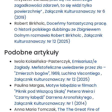
zagadkowości zdarzeń, to się widzi tylko
powierzchnię”
,
Załącznik Kulturoznawczy: Nr 6
(2019)
Robert Birkholc,
Doceńmy fantastyczną pracę.
O historii polskiego dubbingu ze Zbigniewem
Dolnym rozmawia Robert Birkholc
,
Załącznik
Kulturoznawczy: Nr 12 (2025)
Podobne artykuły
Iwola Kolasińska-Pasterczyk,
Emisariusz/e
Zagłady. Mefistofeliczne uwiedzenie przez zło –
"Zmierzch bogów", 1969, Luchina Viscontiego
,
Załącznik Kulturoznawczy: Nr 12 (2025)
Paulina Margas,
Motyw łabędzia w filmach
"Piknik pod Wiszącą Skałą" Petera Weira i
"Czarny łabędź" Darrena Aronofsky’ego
,
Załącznik Kulturoznawczy: Nr 1 (2014)
Anna Maria Tomczak,
The The Great Fire of