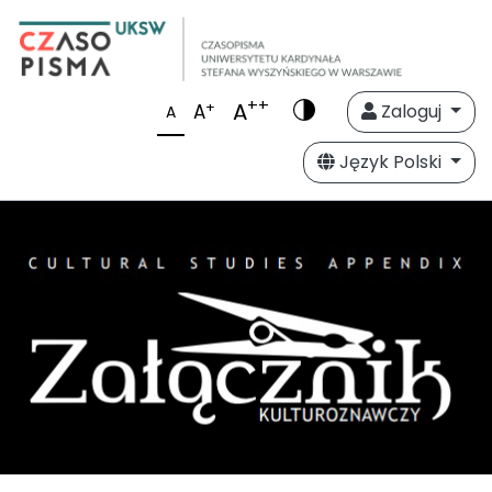
++
A
+
A
Zaloguj
A
Język Polski