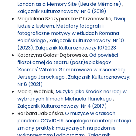
London as a Memory Site (Lieu de Mémoire)
,
Załącznik Kulturoznawczy: Nr 6 (2019)
Magdalena Szczypiorska-Chrzanowska,
Dwaj
ludzie z lustrem. Metafory fotografii i
fotograficzne motywy w etiudach Romana
Polańskiego
,
Załącznik Kulturoznawczy: Nr 10
(2023): Załącznik Kulturoznawczy 10/2023
Katarzyna Gołos-Dąbrowska,
Od powieści
filozoficznej do teatru (post)epickiego?
'Kosmos' Witolda Gombrowicza w inscenizacji
Jerzego Jarockiego
,
Załącznik Kulturoznawczy:
Nr 8 (2021)
Maciej Woźniak,
Muzyka jako środek narracji w
wybranych filmach Michaela Hanekego
,
Załącznik Kulturoznawczy: Nr 4 (2017)
Barbara Jabłońska,
O muzyce w czasach
pandemii COVID-19: socjologiczna interpretacja
zmiany praktyk muzycznych na poziomie
wykonawczym i odbiorczym
,
Załącznik