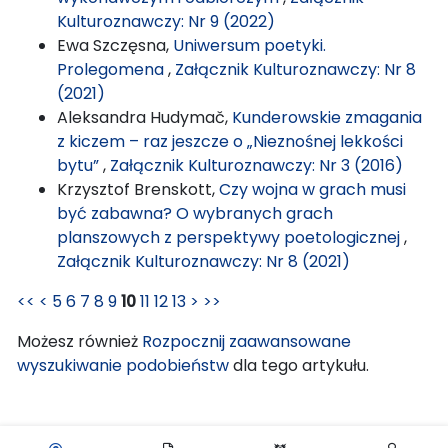
Kulturoznawczy: Nr 9 (2022)
Ewa Szczęsna,
Uniwersum poetyki.
Prolegomena
,
Załącznik Kulturoznawczy: Nr 8
(2021)
Aleksandra Hudymač,
Kunderowskie zmagania
z kiczem – raz jeszcze o „Nieznośnej lekkości
bytu”
,
Załącznik Kulturoznawczy: Nr 3 (2016)
Krzysztof Brenskott,
Czy wojna w grach musi
być zabawna? O wybranych grach
planszowych z perspektywy poetologicznej
,
Załącznik Kulturoznawczy: Nr 8 (2021)
<<
<
5
6
7
8
9
10
11
12
13
>
>>
Możesz również
Rozpocznij zaawansowane
wyszukiwanie podobieństw
dla tego artykułu.