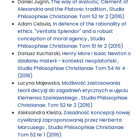
Daniel Jugrin,
The way of ἀνάλυσις: Clement of
Alexandria and the Platonic tradition
,
Studia
Philosophiae Christianae: Tom 52 Nr 2 (2016)
Adam Cebula,
In defence of the rationality of
ethics. "Veritatis Splendor" and a robust
conception of moral agency
,
Studia
Philosophiae Christianae: Tom 51 Nr 2 (2015)
Dariusz Kucharski,
Henry More i Isaac Newton o
działaniu materii – kontekst neoplatoński
,
Studia Philosophiae Christianae: Tom 54 Nr 4
(2018)
Lucyna Majewska,
Możliwość zastosowania
teorii decyzji do zagadnień etycznych w ujęciu
Klemensa Szaniawskiego
,
Studia Philosophiae
Christianae: Tom 52 Nr 2 (2016)
Aleksandra Kleśta,
Zasadność koncepcji nowej
cywilizacji zaproponowanej przez Herberta
Marcusego
,
Studia Philosophiae Christianae:
Tom 52 Nr 1 (2016)