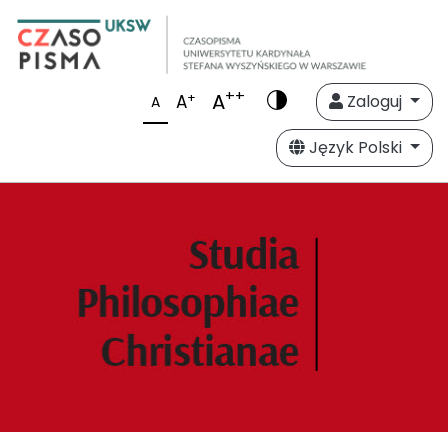
++
A
+
A
Zaloguj
A
Język Polski