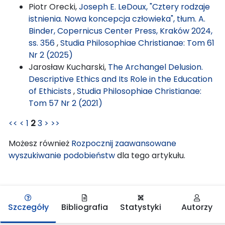
Piotr Orecki,
Joseph E. LeDoux, "Cztery rodzaje
istnienia. Nowa koncepcja człowieka", tłum. A.
Binder, Copernicus Center Press, Kraków 2024,
ss. 356
,
Studia Philosophiae Christianae: Tom 61
Nr 2 (2025)
Jarosław Kucharski,
The Archangel Delusion.
Descriptive Ethics and Its Role in the Education
of Ethicists
,
Studia Philosophiae Christianae:
Tom 57 Nr 2 (2021)
<<
<
1
2
3
>
>>
Możesz również
Rozpocznij zaawansowane
wyszukiwanie podobieństw
dla tego artykułu.
Szczegóły
Bibliografia
Statystyki
Autorzy