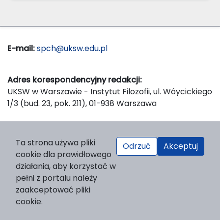
E-mail:
spch@uksw.edu.pl
Adres korespondencyjny redakcji:
UKSW w Warszawie - Instytut Filozofii, ul. Wóycickiego
1/3 (bud. 23, pok. 211), 01-938 Warszawa
Wydawca:
Ta strona używa pliki
Odrzuć
Akceptuj
Wydawnictwo Naukowe UKSW, ul. Dewajtis 5, domek
cookie dla prawidłowego
nr 2, 01-815 Warszawa
działania, aby korzystać w
Strona WWW Wydawnictwa
pełni z portalu należy
e-mail:
wydawnictwo@uksw.edu.pl
zaakceptować pliki
cookie.