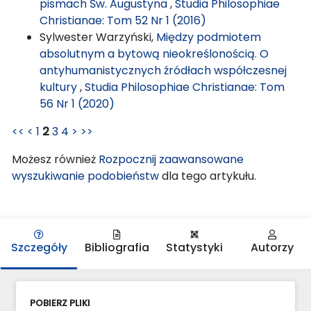
pismach Św. Augustyna
,
Studia Philosophiae
Christianae: Tom 52 Nr 1 (2016)
Sylwester Warzyński,
Między podmiotem
absolutnym a bytową nieokreślonością. O
antyhumanistycznych źródłach współczesnej
kultury
,
Studia Philosophiae Christianae: Tom
56 Nr 1 (2020)
<<
<
1
2
3
4
>
>>
Możesz również
Rozpocznij zaawansowane
wyszukiwanie podobieństw
dla tego artykułu.
Szczegóły
Bibliografia
Statystyki
Autorzy
POBIERZ PLIKI