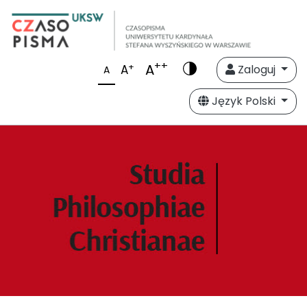
++
A
+
A
Zaloguj
A
Język Polski