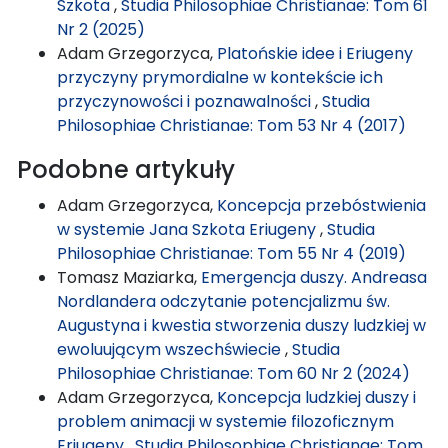
Szkota
,
Studia Philosophiae Christianae: Tom 61
Nr 2 (2025)
Adam Grzegorzyca,
Platońskie idee i Eriugeny
przyczyny prymordialne w kontekście ich
przyczynowości i poznawalności
,
Studia
Philosophiae Christianae: Tom 53 Nr 4 (2017)
Podobne artykuły
Adam Grzegorzyca,
Koncepcja przebóstwienia
w systemie Jana Szkota Eriugeny
,
Studia
Philosophiae Christianae: Tom 55 Nr 4 (2019)
Tomasz Maziarka,
Emergencja duszy. Andreasa
Nordlandera odczytanie potencjalizmu św.
Augustyna i kwestia stworzenia duszy ludzkiej w
ewoluującym wszechświecie
,
Studia
Philosophiae Christianae: Tom 60 Nr 2 (2024)
Adam Grzegorzyca,
Koncepcja ludzkiej duszy i
problem animacji w systemie filozoficznym
Eriugeny
,
Studia Philosophiae Christianae: Tom