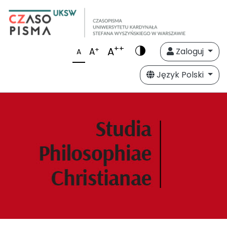
++
A
+
A
Zaloguj
A
Język Polski