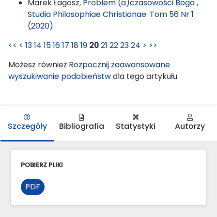
Marek Łagosz,
Problem (a)czasowości Boga
,
Studia Philosophiae Christianae: Tom 56 Nr 1
(2020)
<<
<
13
14
15
16
17
18
19
20
21
22
23
24
>
>>
Możesz również
Rozpocznij zaawansowane
wyszukiwanie podobieństw
dla tego artykułu.
Szczegóły
Bibliografia
Statystyki
Autorzy
POBIERZ PLIKI
PDF