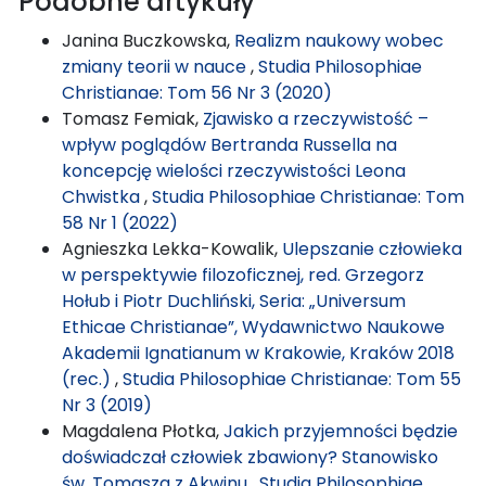
Podobne artykuły
Janina Buczkowska,
Realizm naukowy wobec
zmiany teorii w nauce
,
Studia Philosophiae
Christianae: Tom 56 Nr 3 (2020)
Tomasz Femiak,
Zjawisko a rzeczywistość –
wpływ poglądów Bertranda Russella na
koncepcję wielości rzeczywistości Leona
Chwistka
,
Studia Philosophiae Christianae: Tom
58 Nr 1 (2022)
Agnieszka Lekka-Kowalik,
Ulepszanie człowieka
w perspektywie filozoficznej, red. Grzegorz
Hołub i Piotr Duchliński, Seria: „Universum
Ethicae Christianae”, Wydawnictwo Naukowe
Akademii Ignatianum w Krakowie, Kraków 2018
(rec.)
,
Studia Philosophiae Christianae: Tom 55
Nr 3 (2019)
Magdalena Płotka,
Jakich przyjemności będzie
doświadczał człowiek zbawiony? Stanowisko
św. Tomasza z Akwinu
,
Studia Philosophiae